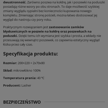
dwustronność.
Zarówno poszwa na kołdrę, jak i poszewki na poduszki
posiadają różne wzory po obu stronach. To daje możliwość szybkiej
zmiany wyglądu sypialni bez konieczności kupowania nowego
kompletu. Zmieniając stronę pościeli, można łatwo dostosować jej
wygląd do nastroju czy pory roku.
Praktycznym rozwiązaniem jest
zastosowanie zamków
błyskawicznych w poszwie na kołdrę oraz poszewkach na
poduszki.
Dzięki temu ich wymiana jest szybka i prosta, a wkłady nie
przesuwają się wewnątrz poszewek, co zapewnia estetyczny wygląd
łóżka przez cały czas.
Specyfikacja produktu:
Rozmiar:
200×220 + 2x70x80
Skład:
mikrowłókno 100%
Temperatura prania:
40 ℃
Producent:
Lasher
BEZPIECZEŃSTWO