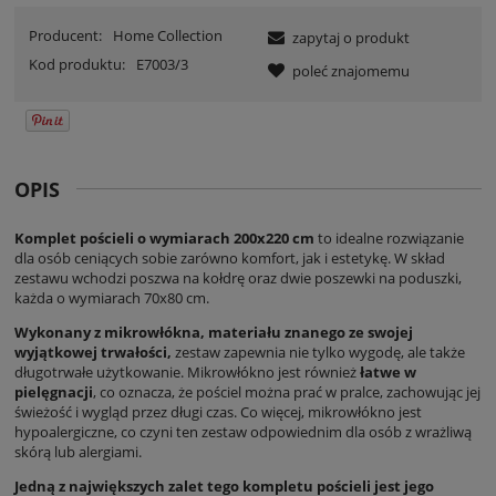
Producent:
Home Collection
zapytaj o produkt
Kod produktu:
E7003/3
poleć znajomemu
OPIS
Komplet pościeli o wymiarach 200x220 cm
to idealne rozwiązanie
dla osób ceniących sobie zarówno komfort, jak i estetykę. W skład
zestawu wchodzi poszwa na kołdrę oraz dwie poszewki na poduszki,
każda o wymiarach 70x80 cm.
Wykonany z mikrowłókna, materiału znanego ze swojej
wyjątkowej trwałości,
zestaw zapewnia nie tylko wygodę, ale także
długotrwałe użytkowanie. Mikrowłókno jest również
łatwe w
pielęgnacji
, co oznacza, że pościel można prać w pralce, zachowując jej
świeżość i wygląd przez długi czas. Co więcej, mikrowłókno jest
hypoalergiczne, co czyni ten zestaw odpowiednim dla osób z wrażliwą
skórą lub alergiami.
Jedną z największych zalet tego kompletu pościeli jest jego