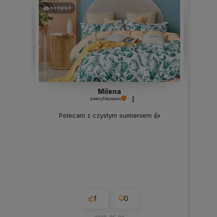
podgląd
Milena
zweryfikowano
Polecam z czystym sumieniem 👍️
1
0