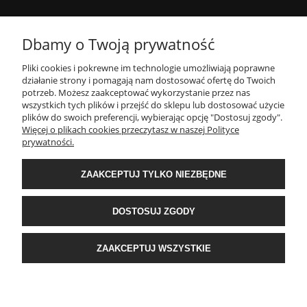
MOJE KONTO
Dbamy o Twoją prywatność
Pliki cookies i pokrewne im technologie umożliwiają poprawne
INFORMACJE
działanie strony i pomagają nam dostosować ofertę do Twoich
potrzeb. Możesz zaakceptować wykorzystanie przez nas
wszystkich tych plików i przejść do sklepu lub dostosować użycie
PŁATNOŚCI I DOSTAWA
plików do swoich preferencji, wybierając opcję "Dostosuj zgody".
Więcej o plikach cookies przeczytasz w naszej Polityce
prywatności.
O NAS
ZAAKCEPTUJ TYLKO NIEZBĘDNE
POPULARNE KATEGORIE
DOSTOSUJ ZGODY
E-Ekomax - sklep z pościelą
| NIP: 5512362499, REGON: 356817076 | ul.
ZAAKCEPTUJ WSZYSTKIE
Krakowska 201, 34-124 Klecza Dolna, woj. małopolskie | e-mail:
obsluga@e-
ekomax.pl
| telefon:
507 086 377
POKAŻ PEŁNĄ WERSJĘ STRONY