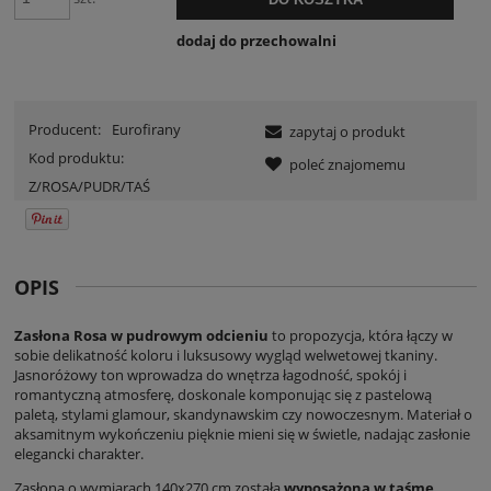
dodaj do przechowalni
Producent:
Eurofirany
zapytaj o produkt
Kod produktu:
poleć znajomemu
Z/ROSA/PUDR/TAŚ
OPIS
Zasłona Rosa w pudrowym odcieniu
to propozycja, która łączy w
sobie delikatność koloru i luksusowy wygląd welwetowej tkaniny.
Jasnoróżowy ton wprowadza do wnętrza łagodność, spokój i
romantyczną atmosferę, doskonale komponując się z pastelową
paletą, stylami glamour, skandynawskim czy nowoczesnym. Materiał o
aksamitnym wykończeniu pięknie mieni się w świetle, nadając zasłonie
elegancki charakter.
Zasłona o wymiarach 140x270 cm została
wyposażona w taśmę