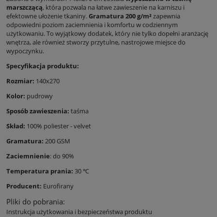
marszczącą
, która pozwala na łatwe zawieszenie na karniszu i
efektowne ułożenie tkaniny.
Gramatura 200 g/m²
zapewnia
odpowiedni poziom zaciemnienia i komfortu w codziennym
użytkowaniu. To wyjątkowy dodatek, który nie tylko dopełni aranżację
wnętrza, ale również stworzy przytulne, nastrojowe miejsce do
wypoczynku.
Specyfikacja produktu:
Rozmiar:
140x270
Kolor:
pudrowy
Sposób zawieszenia:
taśma
Skład:
100% poliester - velvet
Gramatura:
200 GSM
Zaciemnienie
: do 90%
Temperatura prania:
30 ℃
Producent:
Eurofirany
Pliki do pobrania:
Instrukcja użytkowania i bezpieczeństwa produktu