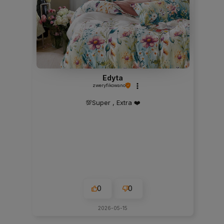
Edyta
zweryfikowano
💯Super , Extra ❤️
0
0
2026-05-15