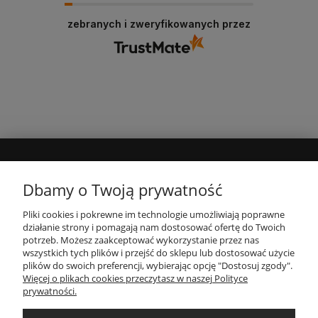
zebranych i zweryfikowanych przez
MOJE KONTO
Dbamy o Twoją prywatność
Pliki cookies i pokrewne im technologie umożliwiają poprawne
INFORMACJE
działanie strony i pomagają nam dostosować ofertę do Twoich
potrzeb. Możesz zaakceptować wykorzystanie przez nas
wszystkich tych plików i przejść do sklepu lub dostosować użycie
PŁATNOŚCI I DOSTAWA
plików do swoich preferencji, wybierając opcję "Dostosuj zgody".
Więcej o plikach cookies przeczytasz w naszej Polityce
prywatności.
O NAS