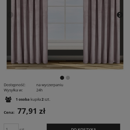
Dostępność:
na wyczerpaniu
Wysyłka w:
24h
1
osoba
kupiła
2
szt.
77,91 zł
Cena:
szt.
DO KOSZYKA