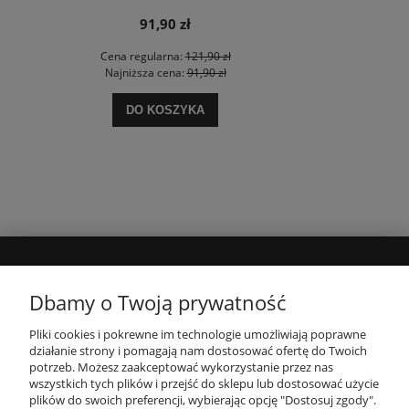
91,90 zł
Cena regularna:
121,90 zł
Najniższa cena:
91,90 zł
DO KOSZYKA
MOJE KONTO
Dbamy o Twoją prywatność
Pliki cookies i pokrewne im technologie umożliwiają poprawne
INFORMACJE
działanie strony i pomagają nam dostosować ofertę do Twoich
potrzeb. Możesz zaakceptować wykorzystanie przez nas
wszystkich tych plików i przejść do sklepu lub dostosować użycie
PŁATNOŚCI I DOSTAWA
plików do swoich preferencji, wybierając opcję "Dostosuj zgody".