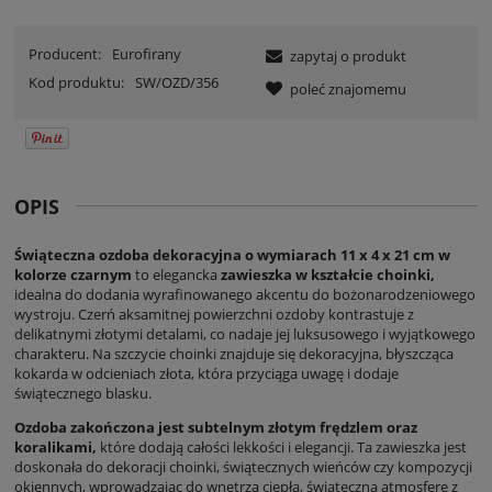
Producent:
Eurofirany
zapytaj o produkt
Kod produktu:
SW/OZD/356
poleć znajomemu
OPIS
Świąteczna ozdoba dekoracyjna o wymiarach 11 x 4 x 21 cm w
kolorze czarnym
to elegancka
zawieszka w kształcie choinki,
idealna do dodania wyrafinowanego akcentu do bożonarodzeniowego
wystroju. Czerń aksamitnej powierzchni ozdoby kontrastuje z
delikatnymi złotymi detalami, co nadaje jej luksusowego i wyjątkowego
charakteru. Na szczycie choinki znajduje się dekoracyjna, błyszcząca
kokarda w odcieniach złota, która przyciąga uwagę i dodaje
świątecznego blasku.
Ozdoba zakończona jest subtelnym złotym frędzlem oraz
koralikami,
które dodają całości lekkości i elegancji. Ta zawieszka jest
doskonała do dekoracji choinki, świątecznych wieńców czy kompozycji
okiennych, wprowadzając do wnętrza ciepłą, świąteczną atmosferę z