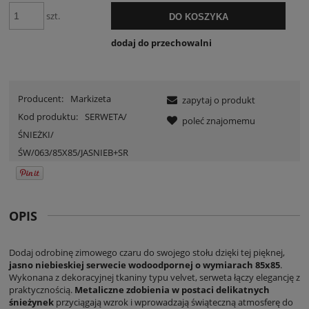
szt.
DO KOSZYKA
dodaj do przechowalni
Producent:
Markizeta
zapytaj o produkt
Kod produktu:
SERWETA/
poleć znajomemu
ŚNIEŻKI/
ŚW/063/85X85/JASNIEB+SR
OPIS
Dodaj odrobinę zimowego czaru do swojego stołu dzięki tej pięknej,
jasno niebieskiej serwecie wodoodpornej o wymiarach 85x85
.
Wykonana z dekoracyjnej tkaniny typu velvet, serweta łączy elegancję z
praktycznością.
Metaliczne zdobienia w postaci delikatnych
śnieżynek
przyciągają wzrok i wprowadzają świąteczną atmosferę do