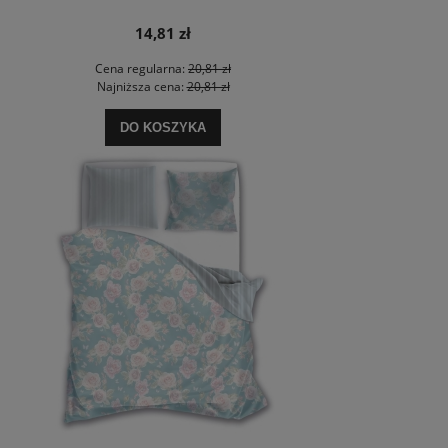
14,81 zł
Cena regularna:
20,81 zł
Najniższa cena:
20,81 zł
DO KOSZYKA