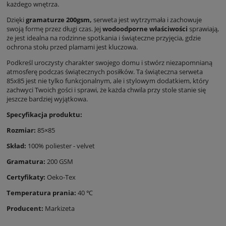
każdego wnętrza.
Dzięki
gramaturze 200gsm,
serweta jest wytrzymała i zachowuje
swoją formę przez długi czas. Jej
wodoodporne właściwości
sprawiają,
że jest idealna na rodzinne spotkania i świąteczne przyjęcia, gdzie
ochrona stołu przed plamami jest kluczowa.
Podkreśl uroczysty charakter swojego domu i stwórz niezapomnianą
atmosferę podczas świątecznych posiłków. Ta świąteczna serweta
85x85 jest nie tylko funkcjonalnym, ale i stylowym dodatkiem, który
zachwyci Twoich gości i sprawi, że każda chwila przy stole stanie się
jeszcze bardziej wyjątkowa.
Specyfikacja produktu:
Rozmiar:
85×85
Skład:
100% poliester - velvet
Gramatura:
200 GSM
Certyfikaty:
Oeko-Tex
Temperatura prania:
40 ℃
Producent:
Markizeta