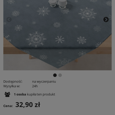
Dostępność:
na wyczerpaniu
Wysyłka w:
24h
1
osoba
kupiła
ten produkt
32,90 zł
Cena: