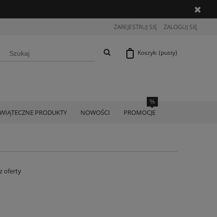
ZAREJESTRUJ SIĘ
ZALOGUJ SIĘ
Koszyk:
(pusty)
ŚWIĄTECZNE PRODUKTY
NOWOŚCI
PROMOCJE
z oferty