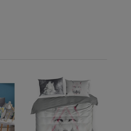
0
0
0
0
w tym miesiącu
2026-06-01