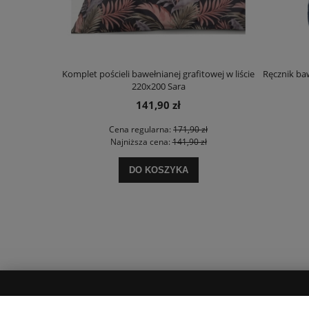
Komplet pościeli bawełnianej grafitowej w liście
Ręcznik ba
220x200 Sara
141,90 zł
Cena regularna:
171,90 zł
Najniższa cena:
141,90 zł
DO KOSZYKA
MOJE KONTO
INFORMACJE