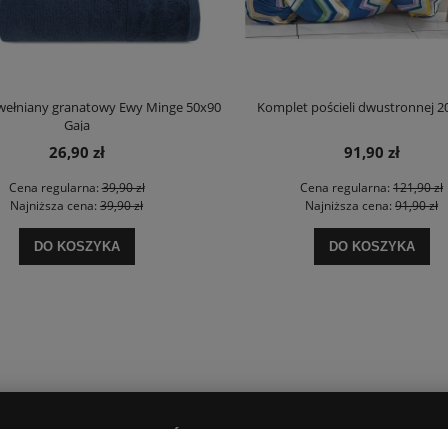
wełniany granatowy Ewy Minge 50x90
Komplet pościeli dwustronnej 2
Gaja
26,90 zł
91,90 zł
Cena regularna:
39,90 zł
Cena regularna:
121,90 zł
Najniższa cena:
39,90 zł
Najniższa cena:
91,90 zł
DO KOSZYKA
DO KOSZYKA
PŁATNOŚCI I DOSTAWA
O NAS