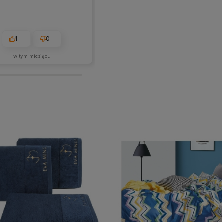
1
0
1
0
w tym miesiącu
2026-05-28