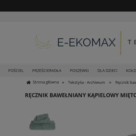
POŚCIEL
PRZEŚCIERADŁA
POSZEWKI
DLA DZIECI
KOŁ
»
»
Strona główna
Tekstylia - Archiwum
Ręcznik ba
RĘCZNIK BAWEŁNIANY KĄPIELOWY MIĘT