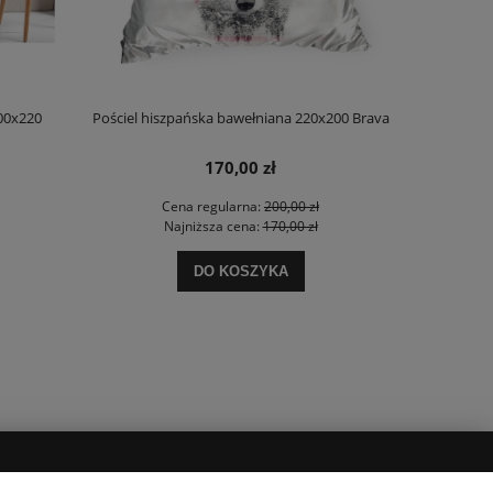
00x220
Pościel hiszpańska bawełniana 220x200 Brava
Pościel bawe
170,00 zł
Cena regularna:
200,00 zł
Najniższa cena:
170,00 zł
DO KOSZYKA
POPULARNE KATEGORIE