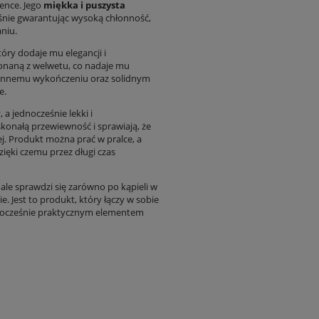
ence. Jego
miękka i puszysta
śnie gwarantując wysoką chłonność,
niu.
óry dodaje mu elegancji i
onaną z welwetu, co nadaje mu
arannemu wykończeniu oraz solidnym
e.
, a jednocześnie lekki i
onałą przewiewność i sprawiają, że
wej. Produkt można prać w pralce, a
ięki czemu przez długi czas
le sprawdzi się zarówno po kąpieli w
. Jest to produkt, który łączy w sobie
ednocześnie praktycznym elementem