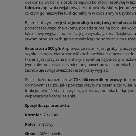
doskonały wybór dla osób ceniących komfort i estetykę w łazi
faktura
zapewnia wyjątkową delikatność dla skóry, jednocze
co czyni go niezwykle funkcjonalnym w codziennym użytkowa
Ręcznik utrzymany jest
w jednolitym miętowym kolorze,
kt
ponadczasowego charakteru, posiada subtelną bordiurę wyk
luksusowy wygląd i podkreśla jego wysoką jakość. Dzięki st
szwom produkt cechuje się trwałością i odpornością na zużyci
Gramatura 500 g/m²
sprawia, że ręcznik jest gruby i puszysty
szybkoschnący. Naturalne włókna bawełniane zapewniają dosk
tkanina jest przyjazna dla skóry, nawet tej najbardziej wrażli
jego kolor pozostaje niezmieniony nawet po wielu praniach, dz
zachowuje swoją świeżość i estetyczny wygląd.
Dzięki dużemu rozmiarowi
70 × 140 ręcznik miętowy
doskona
domowym zaciszu, jak i podczas wizyty na basenie czy w saunie
funkcjonalność, styl i najwyższą jakość wykonania, będąc j
wyposażenia każdej łazienki.
Specyfikacja produktu:
Rozmiar:
70 x 140
Kolor:
miętowy
Skład:
100% bawełna