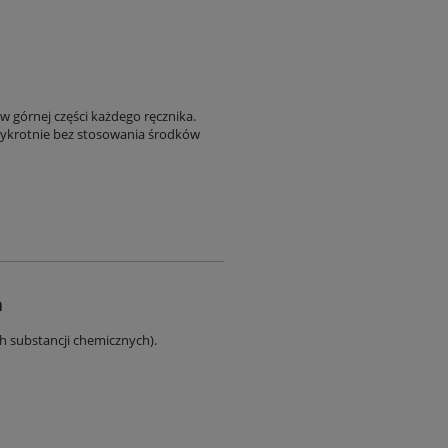
w górnej części każdego ręcznika.
zykrotnie bez stosowania środków
a
ch substancji chemicznych).