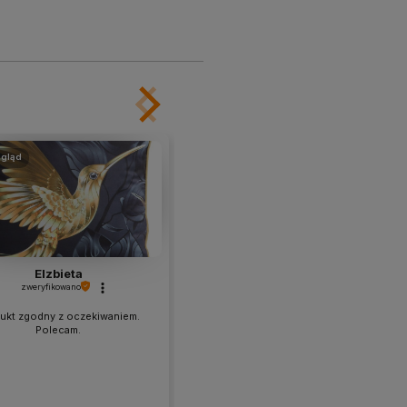
gląd
podgląd
Elzbieta
Milena
zweryfikowano
zweryfikowano
ukt zgodny z oczekiwaniem.
Polecam
Polecam.