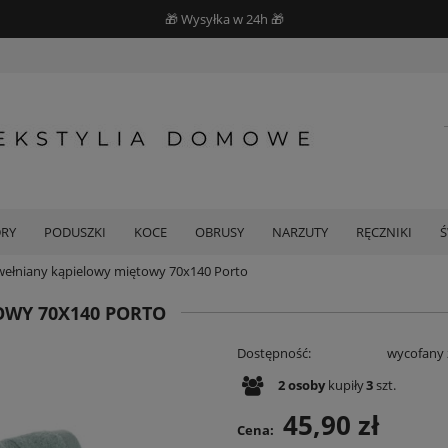
🎁 Wysyłka w 24h 🎁
DRY
PODUSZKI
KOCE
OBRUSY
NARZUTY
RĘCZNIKI
wełniany kąpielowy miętowy 70x140 Porto
OWY 70X140 PORTO
Dostępność:
wycofany 
2
osoby
kupiły
3
szt.
45,90 zł
Cena: