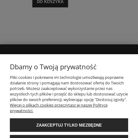
DO KOSZYKA
MOJE KONTO
Dbamy o Twoją prywatność
Pliki cookies i pokrewne im technologie umożliwiają poprawne
INFORMACJE
działanie strony i pomagają nam dostosować ofertę do Twoich
potrzeb. Możesz zaakceptować wykorzystanie przez nas
wszystkich tych plików i przejść do sklepu lub dostosować użycie
PŁATNOŚCI I DOSTAWA
plików do swoich preferencji, wybierając opcję "Dostosuj zgody".
Więcej o plikach cookies przeczytasz w naszej Polityce
prywatności.
O NAS
ZAAKCEPTUJ TYLKO NIEZBĘDNE
POPULARNE KATEGORIE