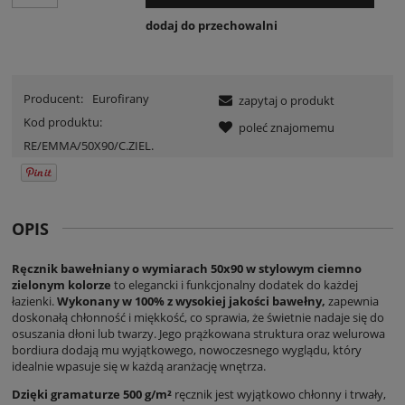
dodaj do przechowalni
Producent:
Eurofirany
zapytaj o produkt
Kod produktu:
poleć znajomemu
RE/EMMA/50X90/C.ZIEL.
OPIS
Ręcznik bawełniany o wymiarach 50x90 w stylowym ciemno
zielonym kolorze
to elegancki i funkcjonalny dodatek do każdej
łazienki.
Wykonany w 100% z wysokiej jakości bawełny,
zapewnia
doskonałą chłonność i miękkość, co sprawia, że świetnie nadaje się do
osuszania dłoni lub twarzy. Jego prążkowana struktura oraz welurowa
bordiura dodają mu wyjątkowego, nowoczesnego wyglądu, który
idealnie wpasuje się w każdą aranżację wnętrza.
Dzięki gramaturze 500 g/m²
ręcznik jest wyjątkowo chłonny i trwały,