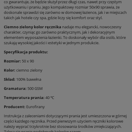
co gwarantuje, że będzie służył przez długi czas, nawet przy częstym
użytkowaniu i praniu. Jego kompaktowy rozmiar 50x90 sprawia, że
doskonale sprawdzi się zarówno w domowej łazience, jak i w miejscach
takich jak hotele czy spa, gdzie liczy się komfort oraz styl.
Ciemno zielony kolor ręcznika
nadaje mu elegancki, nowoczesny
charakter, czyniąc go zarówno praktycznym, jak i dekoracyjnym
elementem wyposażenia łazienki. To doskonały wybór dla osób, które
szukają wysokiej jakości i estetyki w jednym produkcie.
Specyfikacja produktu:
Rozmiar:
50 x 90
Kolor:
ciemno zielony
Skład:
100% bawełna
Gramatura:
500 GSM
Temperatura prania:
40 ℃
Producent:
Eurofirany
Instrukcja z zaleceniami dotyczącymi prania jest umieszczona w górnej
części każdego ręcznika. Przed pierwszym użyciem ręczniki kolorowe
należy wyprać trzykrotnie bez stosowania środków zmiękczających.
Zaleca się pranie podobnych kolorów razem.