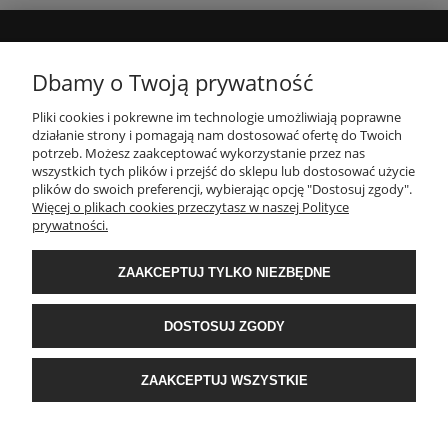
MOJE KONTO
Dbamy o Twoją prywatność
Pliki cookies i pokrewne im technologie umożliwiają poprawne
INFORMACJE
działanie strony i pomagają nam dostosować ofertę do Twoich
potrzeb. Możesz zaakceptować wykorzystanie przez nas
wszystkich tych plików i przejść do sklepu lub dostosować użycie
PŁATNOŚCI I DOSTAWA
plików do swoich preferencji, wybierając opcję "Dostosuj zgody".
Więcej o plikach cookies przeczytasz w naszej Polityce
prywatności.
O NAS
ZAAKCEPTUJ TYLKO NIEZBĘDNE
POPULARNE KATEGORIE
DOSTOSUJ ZGODY
E-Ekomax - sklep z pościelą
| NIP: 5512362499, REGON: 356817076 | ul.
ZAAKCEPTUJ WSZYSTKIE
Krakowska 201, 34-124 Klecza Dolna, woj. małopolskie | e-mail:
obsluga@e-
ekomax.pl
| telefon:
507 086 377
POKAŻ PEŁNĄ WERSJĘ STRONY