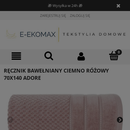
🎁 Wysyłka w 24h 🎁
ZAREJESTRUJ SIĘ
ZALOGUJ SIĘ
RĘCZNIK BAWEŁNIANY CIEMNO RÓŻOWY
70X140 ADORE