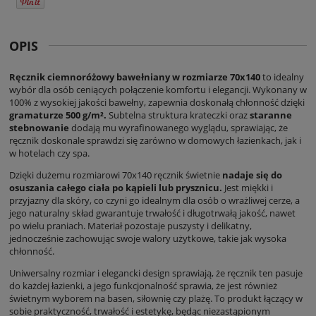
OPIS
Ręcznik ciemnoróżowy bawełniany w rozmiarze 70x140
to idealny
wybór dla osób ceniących połączenie komfortu i elegancji. Wykonany w
100% z wysokiej jakości bawełny, zapewnia doskonałą chłonność dzięki
gramaturze 500 g/m².
Subtelna struktura krateczki oraz
staranne
stebnowanie
dodają mu wyrafinowanego wyglądu, sprawiając, że
ręcznik doskonale sprawdzi się zarówno w domowych łazienkach, jak i
w hotelach czy spa.
Dzięki dużemu rozmiarowi 70x140 ręcznik świetnie
nadaje się do
osuszania całego ciała po kąpieli lub prysznicu.
Jest miękki i
przyjazny dla skóry, co czyni go idealnym dla osób o wrażliwej cerze, a
jego naturalny skład gwarantuje trwałość i długotrwałą jakość, nawet
po wielu praniach. Materiał pozostaje puszysty i delikatny,
jednocześnie zachowując swoje walory użytkowe, takie jak wysoka
chłonność.
Uniwersalny rozmiar i elegancki design sprawiają, że ręcznik ten pasuje
do każdej łazienki, a jego funkcjonalność sprawia, że jest również
świetnym wyborem na basen, siłownię czy plażę. To produkt łączący w
sobie praktyczność, trwałość i estetykę, będąc niezastąpionym