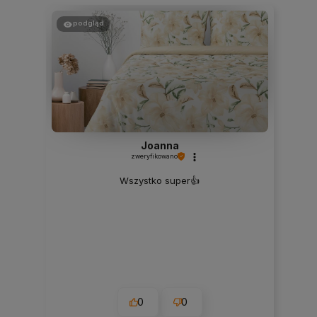
podgląd
Joanna
zweryfikowano
Wszystko super👍️
0
0