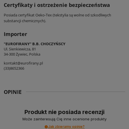
Certyfikaty i ostrzeżenie bezpieczeństwa
Posiada certyfikat Oeko-Tex (tekstylia są wolne od szkodliwych
substancji chemicznych).
Importer
"EUROFIRANY" B.B. CHOCZYŃSCY
Ul. Sienkiewicza, 81
34-300 Żywiec, Polska
kontakt@eurofirany.pl
(33)8652366
OPINIE
Produkt nie posiada recenzji
Może zainteresują Cię inne ocenione produkty
Jak zbieramy opinie?