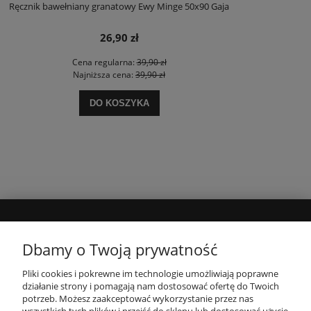
Ręcznik bawełniany granatowy Ewy Minge 50x90 Gaja
26,90 zł
Cena regularna:
39,90 zł
Najniższa cena:
39,90 zł
DO KOSZYKA
MOJE KONTO
Dbamy o Twoją prywatność
Pliki cookies i pokrewne im technologie umożliwiają poprawne
INFORMACJE
działanie strony i pomagają nam dostosować ofertę do Twoich
potrzeb. Możesz zaakceptować wykorzystanie przez nas