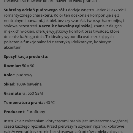
trwałość i zachowanie koloru nawet po wielu praniach.
Subtelny odcień pudrowego różu
dodaje wnętrzu łazienki lekkości i
romantycznego charakteru. Kolor ten doskonale komponuje się z
neutralnymi barwami, jak biel, beż czy szarości, tworząc harmonijną i
stylową przestrzeń.
Ręcznik z bawełny egipskiej,
znanej z długich,
miękkich włókien, oferuje wyjątkowy komfort oraz trwałość, które
docenisz każdego dnia. To idealny wybór dla osób szukających
połączenia funkcjonalności z estetyką i delikatnym, kobiecym
akcentem.
Specyfikacja produktu:
Rozmiar:
50 x 90
Kolor:
pudrowy
Skład:
100% bawełna,
Gramatura:
550 GSM
Temperatura prania:
40 ℃
Producent:
Eurofirany
Instrukcja z zaleceniami dotyczącymi prania jest umieszczona w górnej
części każdego ręcznika. Przed pierwszym użyciem ręczniki kolorowe
należy wyprać trzykrotnie bez stosowania środków zmiękczających.