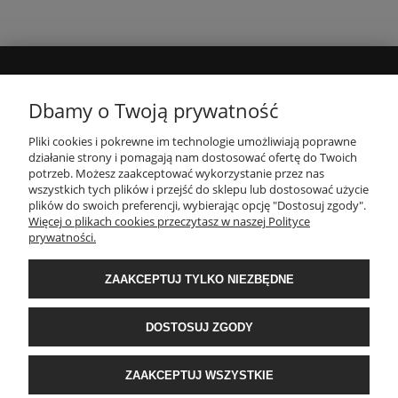
MOJE KONTO
Dbamy o Twoją prywatność
Pliki cookies i pokrewne im technologie umożliwiają poprawne
INFORMACJE
działanie strony i pomagają nam dostosować ofertę do Twoich
potrzeb. Możesz zaakceptować wykorzystanie przez nas
wszystkich tych plików i przejść do sklepu lub dostosować użycie
PŁATNOŚCI I DOSTAWA
plików do swoich preferencji, wybierając opcję "Dostosuj zgody".
Więcej o plikach cookies przeczytasz w naszej Polityce
prywatności.
O NAS
ZAAKCEPTUJ TYLKO NIEZBĘDNE
POPULARNE KATEGORIE
DOSTOSUJ ZGODY
E-Ekomax - sklep z pościelą
| NIP: 5512362499, REGON: 356817076 | ul.
ZAAKCEPTUJ WSZYSTKIE
Krakowska 201, 34-124 Klecza Dolna, woj. małopolskie | e-mail:
obsluga@e-
ekomax.pl
| telefon:
507 086 377