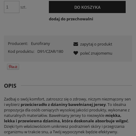
szt.
DO KOSZYKA
dodaj do przechowalni
Producent:
Eurofirany
zapytaj o produkt
Kod produktu:
D91/CZAR/180
poleć znajomemu
OPIS
Zadbaj o swój komfort, zatroszcz się o zdrowy, niczym niezmącony sen
i wybierz
prześcieradło z dzianiny bawełnianej jersey
. To idealna
propozycja dla osób ceniących wysokiej jakości produkty, wykonane z
naturalnych materiałów. Bawełniany jersey to niezwykle
miękka,
lekka i przewiewna dzianina, która doskonale absorbuje wilgoć
.
Dzięki tym właściwościom unikniesz podrażnień skóry i przegrzania
organizmu w trakcie snu, a Twój wypoczynek będzie efektywny.