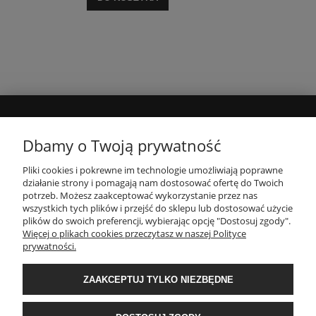
MOJE KONTO
Dbamy o Twoją prywatność
Pliki cookies i pokrewne im technologie umożliwiają poprawne
INFORMACJE
działanie strony i pomagają nam dostosować ofertę do Twoich
potrzeb. Możesz zaakceptować wykorzystanie przez nas
wszystkich tych plików i przejść do sklepu lub dostosować użycie
PŁATNOŚCI I DOSTAWA
plików do swoich preferencji, wybierając opcję "Dostosuj zgody".
Więcej o plikach cookies przeczytasz w naszej Polityce
prywatności.
O NAS
ZAAKCEPTUJ TYLKO NIEZBĘDNE
POPULARNE KATEGORIE