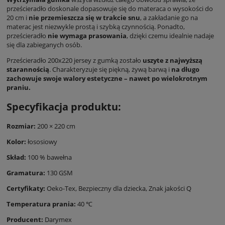
prześcieradło doskonale dopasowuje się do materaca o wysokości do
20 cm i
nie przemieszcza się w trakcie snu
, a zakładanie go na
materac jest niezwykle prostą i szybką czynnością. Ponadto,
prześcieradło
nie wymaga prasowania
, dzięki czemu idealnie nadaje
się dla zabieganych osób.
Prześcieradło 200x220 jersey z gumką zostało
uszyte z najwyższą
starannością
. Charakteryzuje się piękną, żywą barwą i
na długo
zachowuje swoje walory estetyczne – nawet po wielokrotnym
praniu.
Specyfikacja produktu:
Rozmiar:
200 × 220 cm
Kolor:
łososiowy
Skład:
100 % bawełna
Gramatura:
130 GSM
Certyfikaty:
Oeko-Tex, Bezpieczny dla dziecka,
Znak jakości Q
Temperatura prania:
40 ℃
Producent:
Darymex