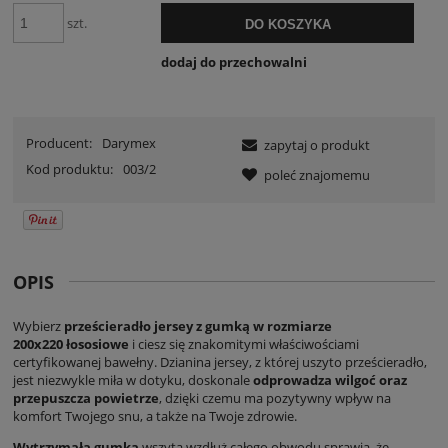
szt.
DO KOSZYKA
dodaj do przechowalni
Producent:
Darymex
zapytaj o produkt
Kod produktu:
003/2
poleć znajomemu
OPIS
Wybierz
prześcieradło jersey z gumką w rozmiarze
200x220
łososiowe
i ciesz się znakomitymi właściwościami
certyfikowanej bawełny. Dzianina jersey, z której uszyto prześcieradło,
jest niezwykle miła w dotyku, doskonale
odprowadza wilgoć oraz
przepuszcza powietrze
, dzięki czemu ma pozytywny wpływ na
komfort Twojego snu, a także na Twoje zdrowie.
Wytrzymała gumka
wszyta wzdłuż całego obwodu sprawia, że