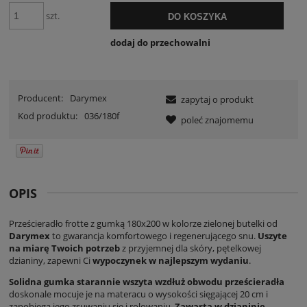
szt.
DO KOSZYKA
dodaj do przechowalni
Producent:
Darymex
zapytaj o produkt
Kod produktu:
036/180f
poleć znajomemu
OPIS
Prześcieradło frotte z gumką 180x200 w kolorze zielonej butelki od
Darymex
to gwarancja komfortowego i regenerującego snu.
Uszyte
na miarę Twoich potrzeb
z przyjemnej dla skóry, pętelkowej
dzianiny, zapewni Ci
wypoczynek w najlepszym wydaniu
.
Solidna gumka starannie wszyta wzdłuż obwodu prześcieradła
doskonale mocuje je na materacu o wysokości sięgającej 20 cm i
zapobiega jego zsuwaniu się i rolowaniu.
Zawarta w dzianinie