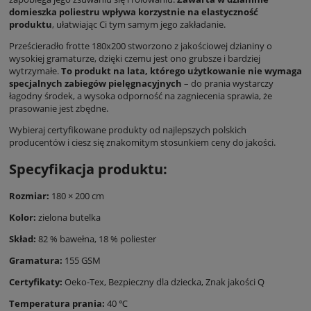
domieszka poliestru wpływa korzystnie na elastyczność
produktu
, ułatwiając Ci tym samym jego zakładanie.
Prześcieradło frotte 180x200 stworzono z jakościowej dzianiny o
wysokiej gramaturze, dzięki czemu jest ono grubsze i bardziej
wytrzymałe.
To produkt na lata, którego użytkowanie nie wymaga
specjalnych zabiegów pielęgnacyjnych
– do prania wystarczy
łagodny środek, a wysoka odporność na zagniecenia sprawia, że
prasowanie jest zbędne.
Wybieraj certyfikowane produkty od najlepszych polskich
producentów i ciesz się znakomitym stosunkiem ceny do jakości.
Specyfikacja produktu:
Rozmiar:
180 × 200 cm
Kolor:
zielona butelka
Skład:
82 % bawełna, 18 % poliester
Gramatura:
155 GSM
Certyfikaty:
Oeko-Tex, Bezpieczny dla dziecka,
Znak jakości Q
Temperatura prania:
40 ℃