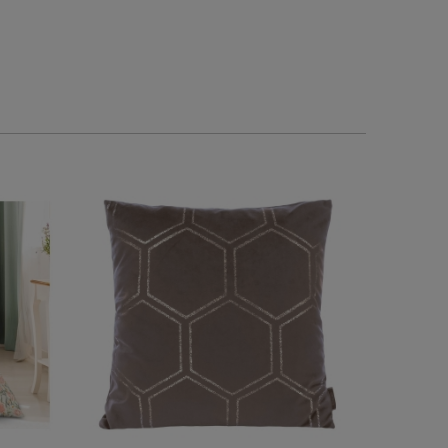
0
0
0
0
w tym miesiącu
2026-06-01