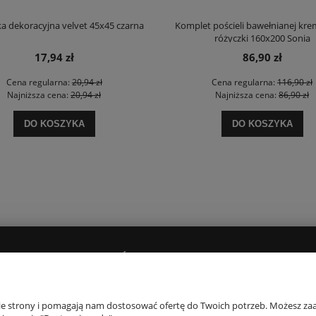
a dekoracyjna velvet 45x45 czarna
Komplet pościeli bawełnianej kr
różyczki 160x200 Sonia
17,94 zł
86,90 zł
Cena regularna:
20,94 zł
Cena regularna:
116,90 zł
Najniższa cena:
20,94 zł
Najniższa cena:
86,90 zł
DO KOSZYKA
DO KOSZYKA
PŁATNOŚCI I DOSTAWA
O NAS
Dostawy i płatności
Kontakt i dane firm
nie strony i pomagają nam dostosować ofertę do Twoich potrzeb. Możesz zaa