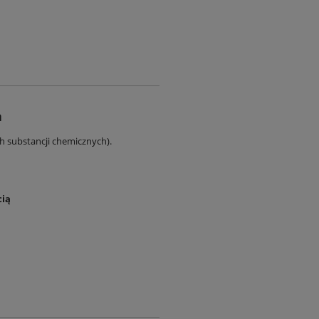
a
ch substancji chemicznych).
cią