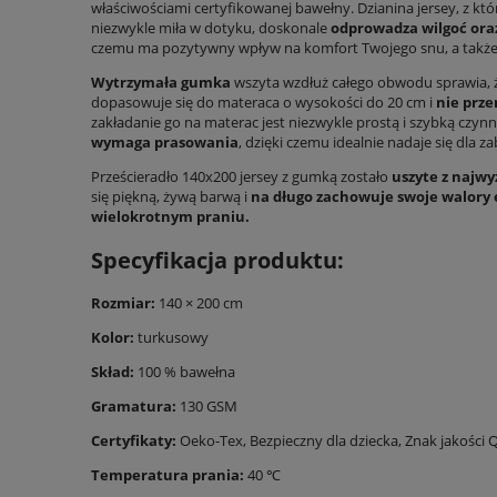
właściwościami certyfikowanej bawełny. Dzianina jersey, z któr
niezwykle miła w dotyku, doskonale
odprowadza wilgoć ora
czemu ma pozytywny wpływ na komfort Twojego snu, a także
Wytrzymała gumka
wszyta wzdłuż całego obwodu sprawia, ż
dopasowuje się do materaca o wysokości do 20 cm i
nie prze
zakładanie go na materac jest niezwykle prostą i szybką czyn
wymaga prasowania
, dzięki czemu idealnie nadaje się dla 
Prześcieradło 140x200 jersey z gumką zostało
uszyte z najwy
się piękną, żywą barwą i
na długo zachowuje swoje walory 
wielokrotnym praniu.
Specyfikacja produktu:
Rozmiar:
140 × 200 cm
Kolor:
turkusowy
Skład:
100 % bawełna
Gramatura:
130 GSM
Certyfikaty:
Oeko-Tex, Bezpieczny dla dziecka,
Znak jakości 
Temperatura prania:
40 ℃