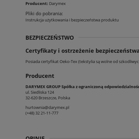
Producent:
Darymex
Pliki do pobrania:
Instrukcja użytkowania i bezpieczeństwa produktu
BEZPIECZEŃSTWO
Certyfikaty i ostrzeżenie bezpieczeństw
Posiada certyfikat Oeko-Tex (tekstylia są wolne od szkodliwy
Producent
DARYMEX GROUP Spółka z ograniczoną odpowiedzialnoś
ul. Siedliska 124
32-620 Brzeszcze, Polska
hurtownia@darymex.pl
(+48) 32 21-11-777
OPINIE