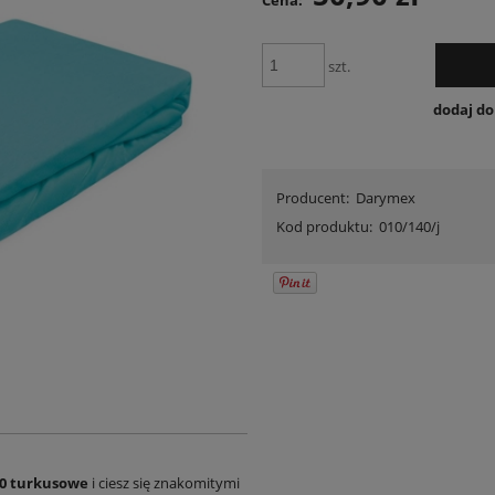
Cena:
szt.
dodaj d
Producent:
Darymex
Kod produktu:
010/140/j
200 turkusowe
i ciesz się znakomitymi