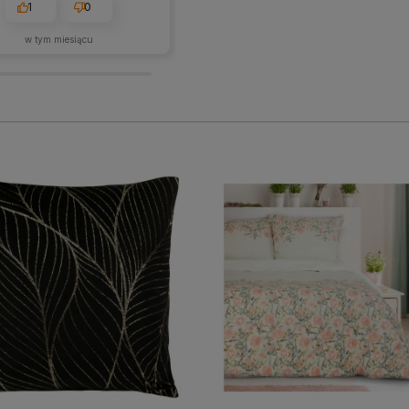
1
0
1
0
w tym miesiącu
2026-05-28