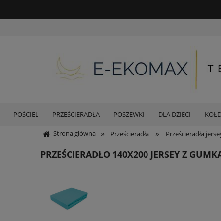
POŚCIEL
PRZEŚCIERADŁA
POSZEWKI
DLA DZIECI
KOŁ
»
»
Strona główna
Prześcieradła
Prześcieradła jers
PRZEŚCIERADŁO 140X200 JERSEY Z GU