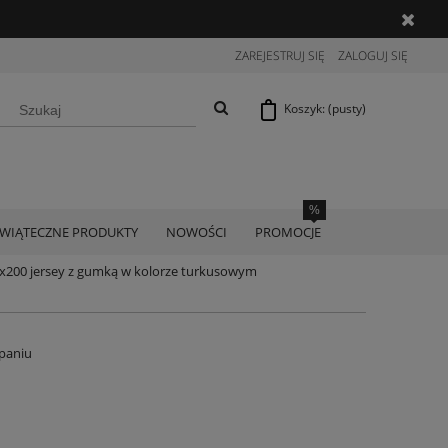
ZAREJESTRUJ SIĘ
ZALOGUJ SIĘ
Koszyk:
(pusty)
ŚWIĄTECZNE PRODUKTY
NOWOŚCI
PROMOCJE
0x200 jersey z gumką w kolorze turkusowym
paniu