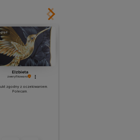
gląd
podgląd
Elzbieta
Milena
zweryfikowano
zweryfikowano
ukt zgodny z oczekiwaniem.
Polecam
Polecam.