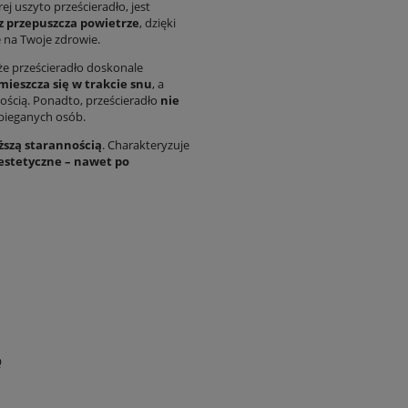
ej uszyto prześcieradło, jest
z przepuszcza powietrze
, dzięki
 na Twoje zdrowie.
e prześcieradło doskonale
mieszcza się w trakcie snu
, a
nością. Ponadto, prześcieradło
nie
zabieganych osób.
ższą starannością
. Charakteryzuje
estetyczne – nawet po
Q