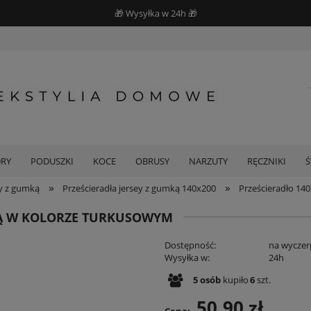
🎁 Wysyłka w 24h 🎁
DRY
PODUSZKI
KOCE
OBRUSY
NARZUTY
RĘCZNIKI
»
»
ey z gumką
Prześcieradła jersey z gumką 140x200
Prześcieradło 14
MKĄ W KOLORZE TURKUSOWYM
Dostępność:
na wyczer
Wysyłka w:
24h
5
osób
kupiło
6
szt.
50,90 zł