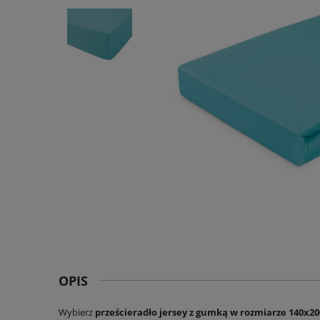
OPIS
Wybierz
prześcieradło jersey z gumką w rozmiarze 140x