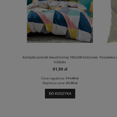
Komplet pościeli dwustronnej 160x200 kolorowe
Poszewka d
trójkąty
81,90 zł
Cena regularna:
111,90 zł
Najniższa cena:
81,90 zł
DO KOSZYKA