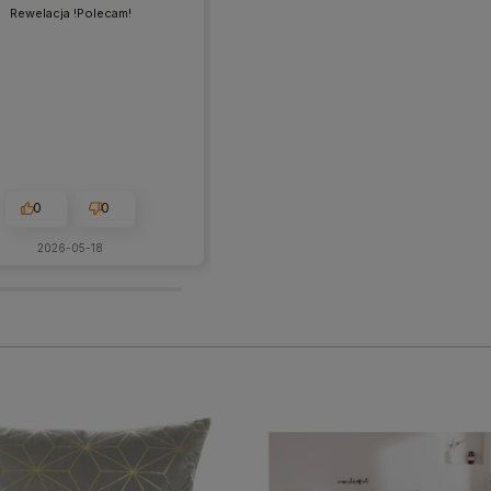
Rewelacja !Polecam!
💯 polecam
0
0
1
0
2026-05-18
2026-05-28