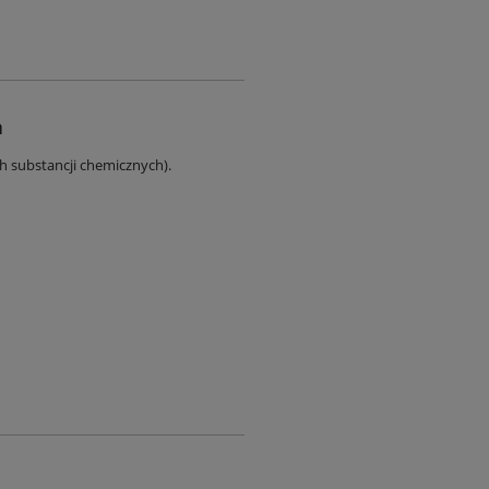
a
ch substancji chemicznych).