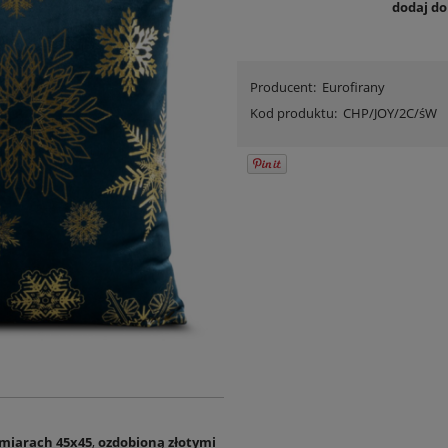
dodaj d
Producent:
Eurofirany
Kod produktu:
CHP/JOY/2C/śW
miarach 45x45
,
ozdobioną złotymi