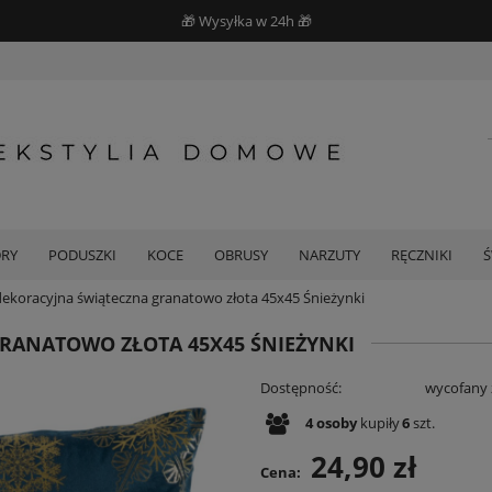
🎁 Wysyłka w 24h 🎁
DRY
PODUSZKI
KOCE
OBRUSY
NARZUTY
RĘCZNIKI
ekoracyjna świąteczna granatowo złota 45x45 Śnieżynki
RANATOWO ZŁOTA 45X45 ŚNIEŻYNKI
Dostępność:
wycofany 
4
osoby
kupiły
6
szt.
24,90 zł
Cena: