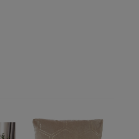
Polecam
Polecam! Zawsze kupuję 
pościel! Jest świetn
1
0
0
1
2026-05-28
2026-05-14