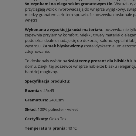
śnieżynkami na eleganckim granatowym tle.
Wyraziste, z
przyciągają wzrok i wprowadzają do wnętrza wyjątkowy, świąt
między granatem a złotem sprawia, że poszewka doskonale p
wnętrz.
Wykonana z wysokiej jakości materiału,
poszewka nie tylko
zapewnia przyjemny komfort. Miękki, trwały materiał o elega
poduszka idealnie nadaje się do dekoracji salonu, sypialni lu
wystroju.
Zamek błyskawiczny
został dyskretnie umieszczony
zdejmowanie.
To doskonały wybór na
świąteczny prezent dla bliskich
lub
domu. Dzięki tej poszewce wnętrze nabierze blasku i elegancji, 
bardziej magiczny.
Specyfikacja produktu:
Rozmiar:
45x45
Gramatura:
240Gsm
Skład:
100% poliester - velvet
Certyfikaty:
Oeko-Tex
Temperatura prania:
40 ℃