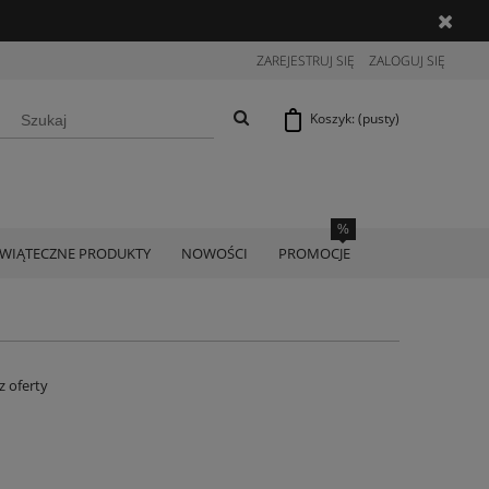
ZAREJESTRUJ SIĘ
ZALOGUJ SIĘ
Koszyk:
(pusty)
ŚWIĄTECZNE PRODUKTY
NOWOŚCI
PROMOCJE
z oferty