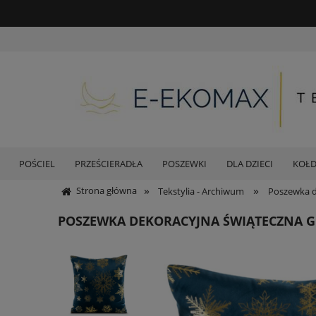
POŚCIEL
PRZEŚCIERADŁA
POSZEWKI
DLA DZIECI
KOŁ
»
»
Strona główna
Tekstylia - Archiwum
Poszewka d
POSZEWKA DEKORACYJNA ŚWIĄTECZNA G