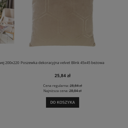
wej 200x220
Poszewka dekoracyjna velvet Blink 45x45 beżowa
Poszewka dek
25,84 zł
Cena regularna:
28,84 zł
Najniższa cena:
28,84 zł
DO KOSZYKA