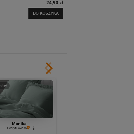
24,90 zł
DO KOSZYKA
gląd
podgląd
Monika
Milena
zweryfikowano
zweryfikowano