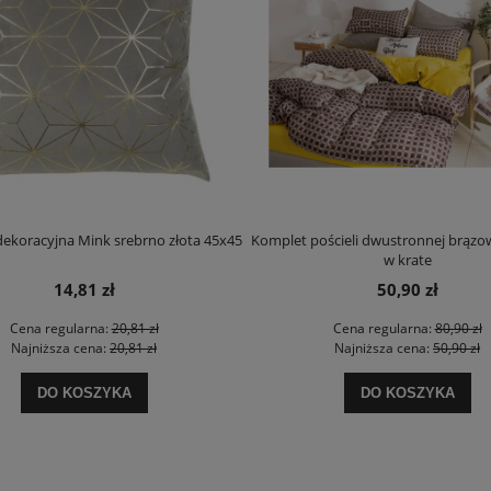
ekoracyjna Mink srebrno złota 45x45
Komplet pościeli dwustronnej brązo
w krate
14,81 zł
50,90 zł
Cena regularna:
20,81 zł
Cena regularna:
80,90 zł
Najniższa cena:
20,81 zł
Najniższa cena:
50,90 zł
DO KOSZYKA
DO KOSZYKA