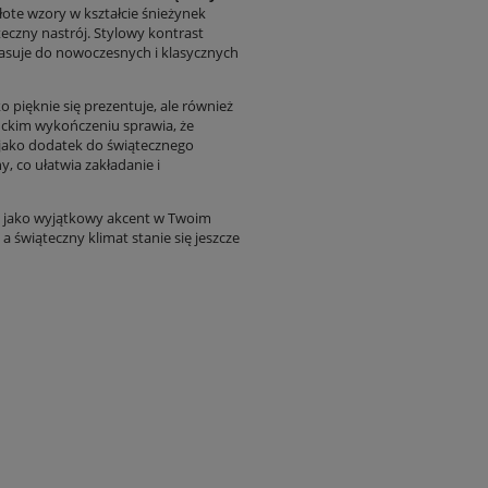
łote wzory w kształcie śnieżynek
eczny nastrój. Stylowy kontrast
asuje do nowoczesnych i klasycznych
 pięknie się prezentuje, ale również
nckim wykończeniu sprawia, że
b jako dodatek do świątecznego
, co ułatwia zakładanie i
 jako wyjątkowy akcent w Twoim
a świąteczny klimat stanie się jeszcze