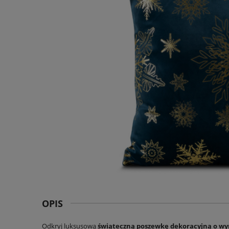
OPIS
Odkryj luksusową
świąteczną poszewkę dekoracyjną o wy