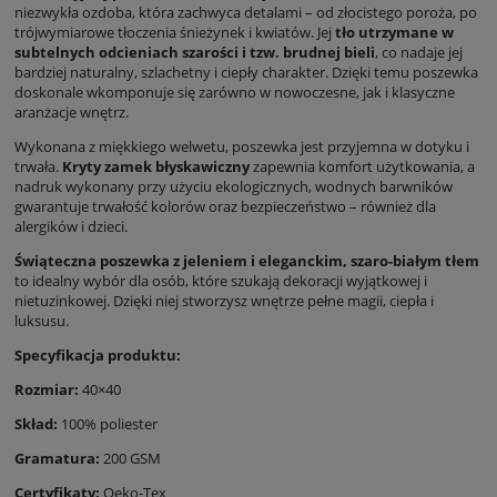
niezwykła ozdoba, która zachwyca detalami – od złocistego poroża, po
trójwymiarowe tłoczenia śnieżynek i kwiatów. Jej
tło utrzymane w
subtelnych odcieniach szarości i tzw. brudnej bieli
, co nadaje jej
bardziej naturalny, szlachetny i ciepły charakter. Dzięki temu poszewka
doskonale wkomponuje się zarówno w nowoczesne, jak i klasyczne
aranżacje wnętrz.
Wykonana z miękkiego welwetu, poszewka jest przyjemna w dotyku i
trwała.
Kryty zamek błyskawiczny
zapewnia komfort użytkowania, a
nadruk wykonany przy użyciu ekologicznych, wodnych barwników
gwarantuje trwałość kolorów oraz bezpieczeństwo – również dla
alergików i dzieci.
Świąteczna poszewka z jeleniem i eleganckim, szaro-białym tłem
to idealny wybór dla osób, które szukają dekoracji wyjątkowej i
nietuzinkowej. Dzięki niej stworzysz wnętrze pełne magii, ciepła i
luksusu.
Specyfikacja produktu:
Rozmiar:
40×40
Skład:
100% poliester
Gramatura:
200 GSM
Certyfikaty:
Oeko-Tex