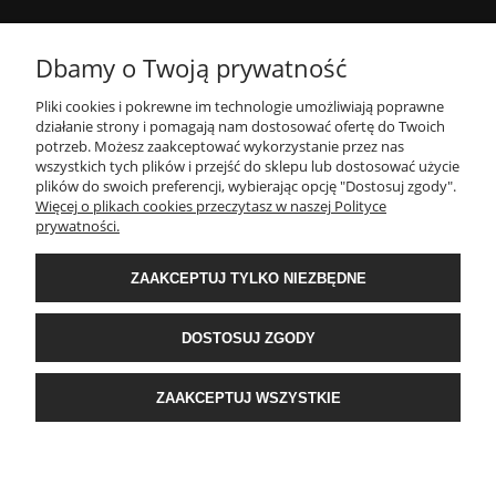
MOJE KONTO
Dbamy o Twoją prywatność
Pliki cookies i pokrewne im technologie umożliwiają poprawne
INFORMACJE
działanie strony i pomagają nam dostosować ofertę do Twoich
potrzeb. Możesz zaakceptować wykorzystanie przez nas
wszystkich tych plików i przejść do sklepu lub dostosować użycie
PŁATNOŚCI I DOSTAWA
plików do swoich preferencji, wybierając opcję "Dostosuj zgody".
Więcej o plikach cookies przeczytasz w naszej Polityce
prywatności.
O NAS
ZAAKCEPTUJ TYLKO NIEZBĘDNE
POPULARNE KATEGORIE
DOSTOSUJ ZGODY
E-Ekomax - sklep z pościelą
| NIP: 5512362499, REGON: 356817076 | ul.
ZAAKCEPTUJ WSZYSTKIE
Krakowska 201, 34-124 Klecza Dolna, woj. małopolskie | e-mail:
obsluga@e-
ekomax.pl
| telefon:
507 086 377
POKAŻ PEŁNĄ WERSJĘ STRONY