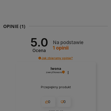
OPINIE
(1)
5.0
Na podstawie
1
opinii
Ocena
Jak zbieramy opinie?
Iwona
zweryfikowano
Przepiękny produkt
0
0