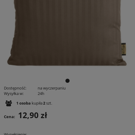
Dostępność:
na wyczerpaniu
Wysyłka w:
24h
1
osoba
kupiła
2
szt.
12,90 zł
Cena:
Wypełnienie: