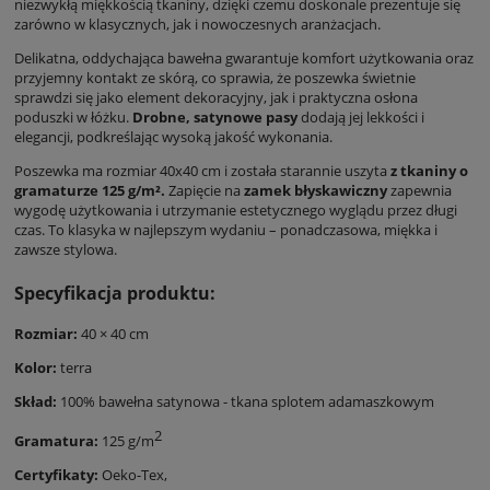
niezwykłą miękkością tkaniny, dzięki czemu doskonale prezentuje się
zarówno w klasycznych, jak i nowoczesnych aranżacjach.
Delikatna, oddychająca bawełna gwarantuje komfort użytkowania oraz
przyjemny kontakt ze skórą, co sprawia, że poszewka świetnie
sprawdzi się jako element dekoracyjny, jak i praktyczna osłona
poduszki w łóżku.
Drobne, satynowe pasy
dodają jej lekkości i
elegancji, podkreślając wysoką jakość wykonania.
Poszewka ma rozmiar 40x40 cm i została starannie uszyta
z tkaniny o
gramaturze 125 g/m².
Zapięcie na
zamek błyskawiczny
zapewnia
wygodę użytkowania i utrzymanie estetycznego wyglądu przez długi
czas. To klasyka w najlepszym wydaniu – ponadczasowa, miękka i
zawsze stylowa.
Specyfikacja produktu:
Rozmiar:
40 × 40 cm
Kolor:
terra
Skład:
100% bawełna satynowa - tkana splotem adamaszkowym
2
Gramatura:
125 g/m
Certyfikaty:
Oeko-Tex,