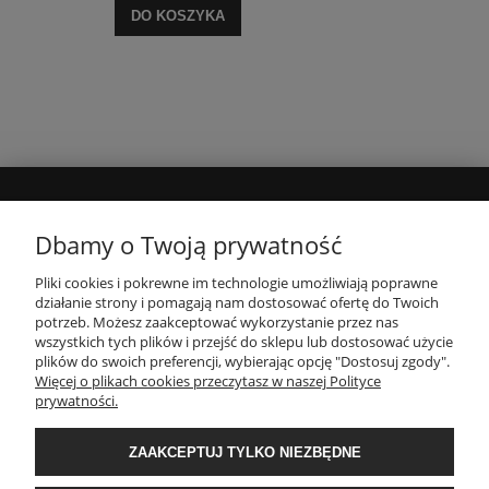
DO KOSZYKA
MOJE KONTO
Dbamy o Twoją prywatność
Pliki cookies i pokrewne im technologie umożliwiają poprawne
INFORMACJE
działanie strony i pomagają nam dostosować ofertę do Twoich
potrzeb. Możesz zaakceptować wykorzystanie przez nas
wszystkich tych plików i przejść do sklepu lub dostosować użycie
PŁATNOŚCI I DOSTAWA
plików do swoich preferencji, wybierając opcję "Dostosuj zgody".
Więcej o plikach cookies przeczytasz w naszej Polityce
prywatności.
O NAS
ZAAKCEPTUJ TYLKO NIEZBĘDNE