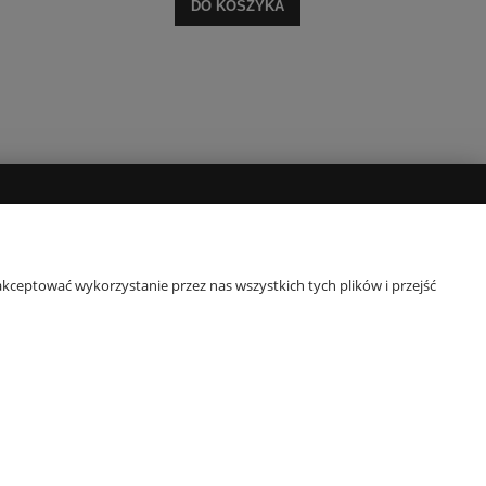
DO KOSZYKA
POPULARNE KATEGORIE
y
Komplety pościeli
kceptować wykorzystanie przez nas wszystkich tych plików i przejść
Pościel 140x200
Pościel 160x200
Pościel 200x220
Narzuty dekoracyjne
e-mail:
obsluga@e-ekomax.pl
| telefon:
507 086 377