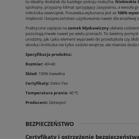
to idealny dodatek do każdego pokoju malucha.
Niebieskie 
spokojny, przyjazny klimat sprzyjający zasypianiu, a wesoła g
miłośnika zwierzątek. Poszewka wykonana jest ze
100% wysok
miękkość i bezpieczeństwo użytkowania nawet dla wrażliwej s
Praktyczne zapięcie na
zamek błyskawiczny
ułatwia codzien
pozostają trwałe nawet po wielu praniach. To świetny pomysł
urodziny, jak i jako element wyprawki do przedszkola czy żł
słonika i króliczka nie tylko ozdobi wnętrze, ale również doda 
Specyfikacja produktu:
Rozmiar:
40×40
Skład:
100% bawełna
Certyfikaty:
Oeko-Tex
Temperatura prania:
40 ℃
Producent:
Detexpol
BEZPIECZEŃSTWO
Certyfikaty i ostrzeżenie bezpieczeństw