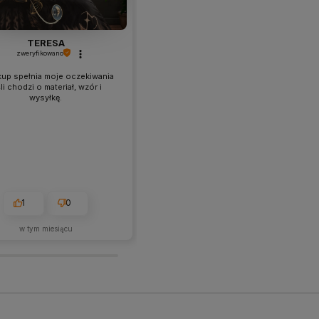
TERESA
Paula
zweryfikowano
zweryfikowano
kup spełnia moje oczekiwania
Ładna , groby materiał . Bardzo
śli chodzi o materiał, wzór i
przyjemny w dotyku , nie ma
wysyłkę.
żadnych odstających nitek . Pięknie
prezentuje się na poduszce .
1
0
1
0
w tym miesiącu
w tym miesiącu