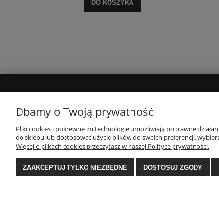
DO KOSZYKA
MOJE KONTO
INFORMACJE
Dbamy o Twoją prywatność
Twoje zamówienia
Polityka prywatności
Pliki cookies i pokrewne im technologie umożliwiają poprawne działa
do sklepu lub dostosować użycie plików do swoich preferencji, wybiera
Ustawienia konta
Regulamin
Więcej o plikach cookies przeczytasz w naszej Polityce prywatności.
Zwroty i reklamacje
ZAAKCEPTUJ TYLKO NIEZBĘDNE
DOSTOSUJ ZGODY
E-Ekomax - sklep z pościelą
| NIP: 5512362499, RE