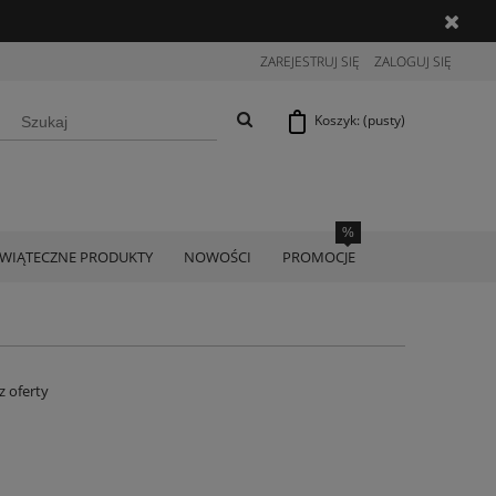
ZAREJESTRUJ SIĘ
ZALOGUJ SIĘ
Koszyk:
(pusty)
ŚWIĄTECZNE PRODUKTY
NOWOŚCI
PROMOCJE
z oferty