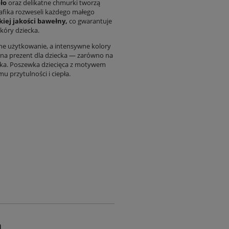
tło
oraz delikatne chmurki tworzą
rafika rozweseli każdego małego
iej jakości bawełny,
co gwarantuje
kóry dziecka.
ne użytkowanie, a intensywne kolory
 na prezent dla dziecka — zarówno na
obka. Poszewka dziecięca z motywem
mu przytulności i ciepła.
a