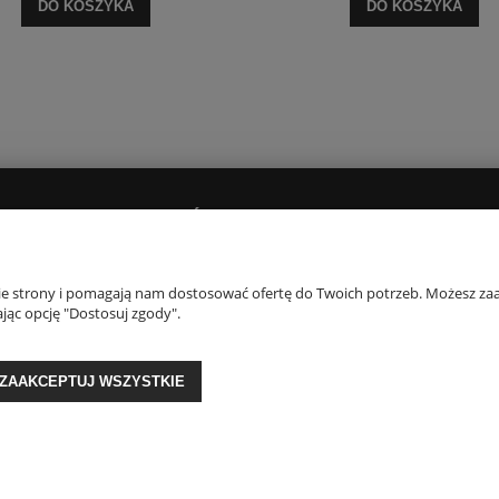
DO KOSZYKA
DO KOSZYKA
PŁATNOŚCI I DOSTAWA
O NAS
Dostawy i płatności
Kontakt i dane firm
nie strony i pomagają nam dostosować ofertę do Twoich potrzeb. Możesz zaa
jąc opcję "Dostosuj zgody".
Czas realizacji zamówienia
Opinie Trustmate
O firmie
Blog
ZAAKCEPTUJ WSZYSTKIE
GON: 356817076 | ul. Krakowska 201, 34-124 Klecza Dolna, woj. małopolskie | 
Sklep internetowy Shoper Premium