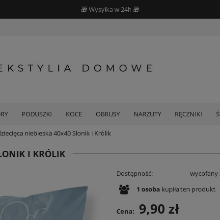
🎁 Wysyłka w 24h 🎁
DRY
PODUSZKI
KOCE
OBRUSY
NARZUTY
RĘCZNIKI
iecięca niebieska 40x40 Słonik i Królik
ŁONIK I KRÓLIK
Dostępność:
wycofany 
1
osoba
kupiła
ten produkt
9,90 zł
Cena: