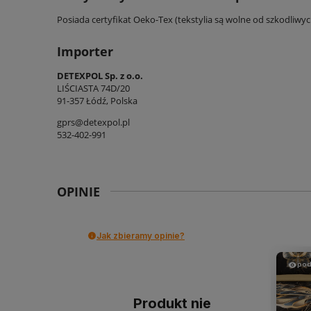
Posiada certyfikat Oeko-Tex (tekstylia są wolne od szkodliwy
Importer
DETEXPOL Sp. z o.o.
LIŚCIASTA 74D/20
91-357 Łódź, Polska
gprs@detexpol.pl
532-402-991
OPINIE
Jak zbieramy opinie?
pod
Produkt nie