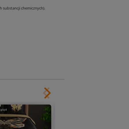
ch substancji chemicznych).
gląd
podgląd