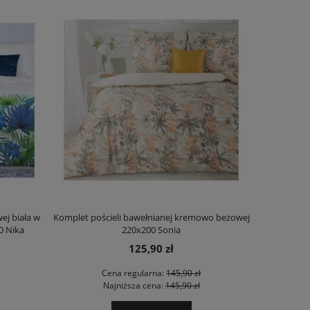
ej biała w
Komplet pościeli bawełnianej kremowo beżowej
Poszewka dek
00 Nika
220x200 Sonia
125,90 zł
Cena regularna:
145,90 zł
Najniższa cena:
145,90 zł