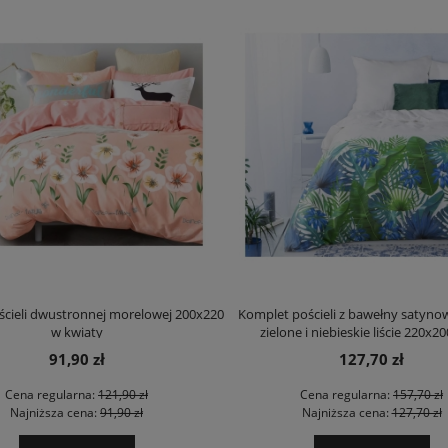
cieli dwustronnej morelowej 200x220
Komplet pościeli z bawełny satynow
w kwiaty
zielone i niebieskie liście 220x2
91,90 zł
127,70 zł
Cena regularna:
121,90 zł
Cena regularna:
157,70 zł
Najniższa cena:
91,90 zł
Najniższa cena:
127,70 zł