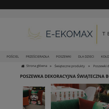
POŚCIEL
PRZEŚCIERADŁA
POSZEWKI
DLA DZIECI
KOŁ
»
»
Strona główna
Świąteczne produkty
Poszewki d
POSZEWKA DEKORACYJNA ŚWIĄTECZNA 