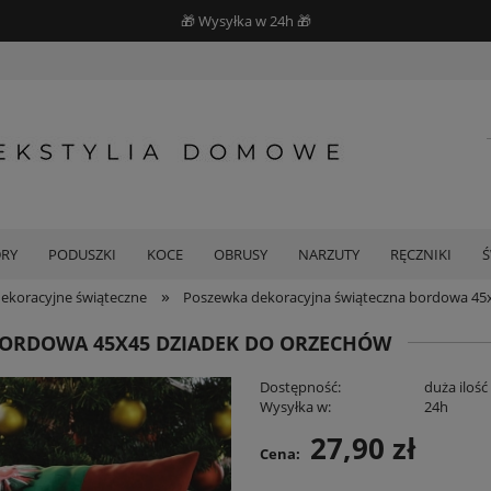
🎁 Wysyłka w 24h 🎁
DRY
PODUSZKI
KOCE
OBRUSY
NARZUTY
RĘCZNIKI
»
ekoracyjne świąteczne
Poszewka dekoracyjna świąteczna bordowa 45
BORDOWA 45X45 DZIADEK DO ORZECHÓW
Dostępność:
duża ilość
Wysyłka w:
24h
27,90 zł
Cena: