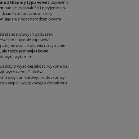
a z tkaniny typu velvet
, zapewnia
sm
nadaje jej trwałości i przyjemnej w
 dziadka do orzechów, który
onując się z bożonarodzeniowymi
ści standardowych poduszek
szczone na dole zapewnia
ą zdejmować, co ułatwia utrzymanie
 ale także jest
wyjątkowo
stylowym wyborem.
iadczy o wysokiej jakości wykonania i
rajowych rzemieślników i
t trwały i unikatowy. To doskonały
rzu ciepła i wyjątkowego charakteru