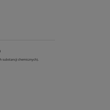
a
ch substancji chemicznych).