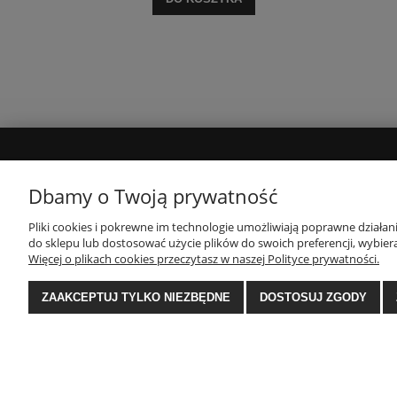
MOJE KONTO
INFORMACJE
Dbamy o Twoją prywatność
Twoje zamówienia
Polityka prywatności
Pliki cookies i pokrewne im technologie umożliwiają poprawne działa
do sklepu lub dostosować użycie plików do swoich preferencji, wybiera
Ustawienia konta
Regulamin
Więcej o plikach cookies przeczytasz w naszej Polityce prywatności.
Zwroty i reklamacje
ZAAKCEPTUJ TYLKO NIEZBĘDNE
DOSTOSUJ ZGODY
E-Ekomax - sklep z pościelą
| NIP: 5512362499, RE