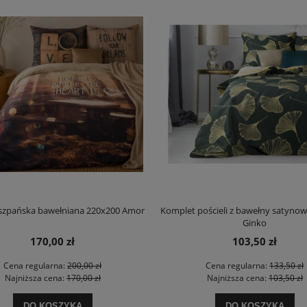
iszpańska bawełniana 220x200 Amor
Komplet pościeli z bawełny satynow
Ginko
170,00 zł
103,50 zł
Cena regularna:
200,00 zł
Cena regularna:
133,50 zł
Najniższa cena:
170,00 zł
Najniższa cena:
103,50 zł
DO KOSZYKA
DO KOSZYKA