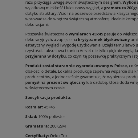
razu przyciąga uwagę swoim świątecznym designem.
Wykonan
wyjątkową miękkość i luksusowy wygląd, a
gramatura 200g
dotyku struktury. Wzór na poszewce przedstawia klasycznego
wprowadza do wnętrza świąteczną atmosferę, idealnie komp
dekoracjami.
Poszewka świąteczna
o wymiarach 45x45
pasuje do większo
dekoracyjnych, a zapięcie na
kryty zamek błyskawiczny
umie
estetyczny wygląd i wygodę użytkowania. Dzięki temu łatwo j
czystości. Luksusowa tkanina Velvet nie tylko pięknie wygląda,
przyjemna w dotyku
, co czyni tę poszewkę praktycznym i 
Produkt został starannie wyprodukowany w Polsce,
co św
dbałości o detale. Lokalna produkcja zapewnia wsparcie dla k
producentów, a jednocześnie gwarantuje, że wybierasz produk
pomysł na prezent świąteczny
lub ozdobę, która doda wnęt
w świątecznym czasie.
Specyfikacja produktu:
Rozmiar:
45×45
Skład:
100% poliester
Gramatura:
200 GSM
Certyfikaty:
Oeko-Tex