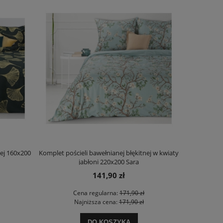
ej 160x200
Komplet pościeli bawełnianej błękitnej w kwiaty
Pościel ba
jabłoni 220x200 Sara
141,90 zł
Cena regularna:
171,90 zł
Najniższa cena:
171,90 zł
DO KOSZYKA