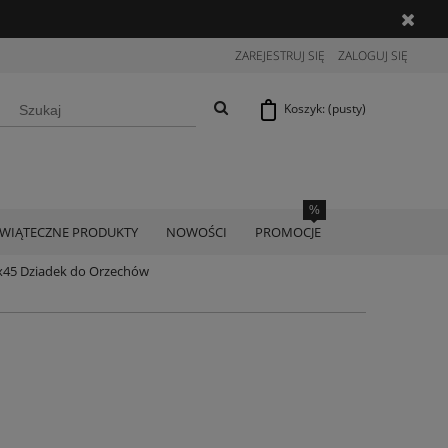
ZAREJESTRUJ SIĘ
ZALOGUJ SIĘ
Koszyk:
(pusty)
ŚWIĄTECZNE PRODUKTY
NOWOŚCI
PROMOCJE
x45 Dziadek do Orzechów