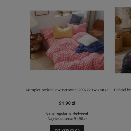
owej 220x200
Komplet pościeli dwustronnej 200x220 w kratke
Pościel h
91,90 zł
zł
Cena regularna:
121,90 zł
ł
Najniższa cena:
91,90 zł
DO KOSZYKA