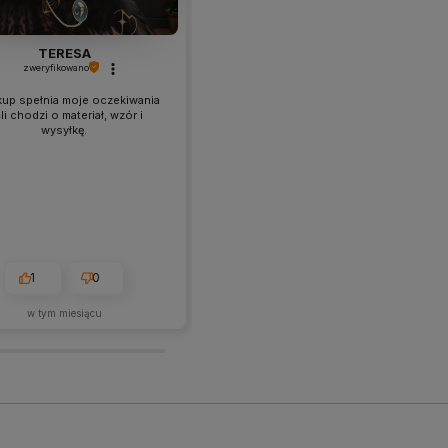
TERESA
Paula
zweryfikowano
zweryfikowano
kup spełnia moje oczekiwania
Ładna , groby materiał . Bardzo
śli chodzi o materiał, wzór i
przyjemny w dotyku , nie ma
wysyłkę.
żadnych odstających nitek . Pięknie
prezentuje się na poduszce .
1
0
1
0
w tym miesiącu
w tym miesiącu