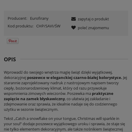
Producent:
Eurofirany
zapytaj o produkt
Kod produktu:
CHP/SAVI/ŚW
poleć znajomemu
OPIS
Wprowadź do swojego wnętrza magię świąt dzięki wyjątkowej,
dekoracyjnej
poszewce w eleganckiej czarno-białej kolorystyce.
Jej
starannie zaprojektowany nadruk z nastrojowym napisem tworzy
ciepły, bożonarodzeniowy klimat, który od razu przywołuje
wspomnienia zimowych wieczorów. Poszewka ma
praktyczne
zapięcie na zamek błyskawiczny
, co ułatwia jej zakładanie i
zdejmowanie oraz sprawia, że idealnie nadaje się do codziennego
użytku w sezonie świątecznym.
Tekst „Catch a snowflake on your tongue, Christmas will sparkle in
your soul” dodaje poszewce wyjątkowego uroku i sprawia, że staje się
nie tylko elementem dekoracyjnym, ale także nośnikiem świątecznej