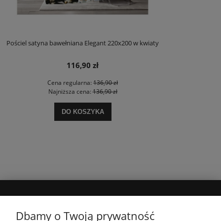
Pościel satyna bawełniana Elegant 220x200 w kwiaty
116,90 zł
Cena regularna:
136,90 zł
Najniższa cena:
136,90 zł
DO KOSZYKA
MOJE KONTO
Dbamy o Twoją prywatność