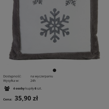
Dostępność:
na wyczerpaniu
Wysyłka w:
24h
4
osoby
kupiły
6
szt.
35,90 zł
Cena: