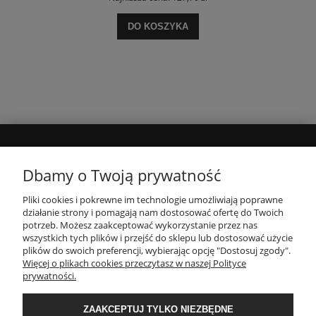
DO KOSZYKA
MOJE KONTO
Dbamy o Twoją prywatność
Pliki cookies i pokrewne im technologie umożliwiają poprawne
INFORMACJE
działanie strony i pomagają nam dostosować ofertę do Twoich
potrzeb. Możesz zaakceptować wykorzystanie przez nas
wszystkich tych plików i przejść do sklepu lub dostosować użycie
PŁATNOŚCI I DOSTAWA
plików do swoich preferencji, wybierając opcję "Dostosuj zgody".
Więcej o plikach cookies przeczytasz w naszej Polityce
prywatności.
O NAS
ZAAKCEPTUJ TYLKO NIEZBĘDNE