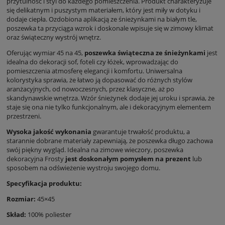
przytulność i styl do każdego pomieszczenia. Produkt charakteryzuje
się delikatnym i puszystym materiałem, który jest miły w dotyku i
dodaje ciepła. Ozdobiona aplikacją ze śnieżynkami na białym tle,
poszewka ta przyciąga wzrok i doskonale wpisuje się w zimowy klimat
oraz świąteczny wystrój wnętrz.
Oferując wymiar 45 na 45,
poszewka świąteczna ze śnieżynkami
jest
idealna do dekoracji sof, foteli czy łóżek, wprowadzając do
pomieszczenia atmosferę elegancji i komfortu. Uniwersalna
kolorystyka sprawia, że łatwo ją dopasować do różnych stylów
aranżacyjnych, od nowoczesnych, przez klasyczne, aż po
skandynawskie wnętrza. Wzór śnieżynek dodaje jej uroku i sprawia, że
staje się ona nie tylko funkcjonalnym, ale i dekoracyjnym elementem
przestrzeni.
Wysoka jakość wykonania
gwarantuje trwałość produktu, a
starannie dobrane materiały zapewniają, że poszewka długo zachowa
swój piękny wygląd. Idealna na zimowe wieczory, poszewka
dekoracyjna Frosty
jest doskonałym pomysłem na prezent
lub
sposobem na odświeżenie wystroju swojego domu.
Specyfikacja produktu:
Rozmiar:
45×45
Skład:
100% poliester