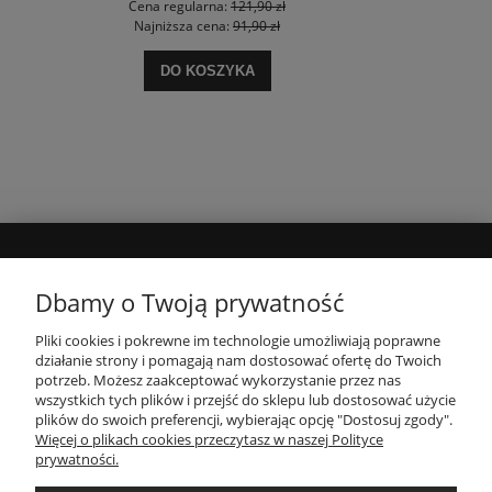
Cena regularna:
121,90 zł
Najniższa cena:
91,90 zł
DO KOSZYKA
MOJE KONTO
Dbamy o Twoją prywatność
Pliki cookies i pokrewne im technologie umożliwiają poprawne
INFORMACJE
działanie strony i pomagają nam dostosować ofertę do Twoich
potrzeb. Możesz zaakceptować wykorzystanie przez nas
wszystkich tych plików i przejść do sklepu lub dostosować użycie
PŁATNOŚCI I DOSTAWA
plików do swoich preferencji, wybierając opcję "Dostosuj zgody".
Więcej o plikach cookies przeczytasz w naszej Polityce
prywatności.
O NAS