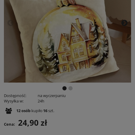
Dostępność:
na wyczerpaniu
Wysyłka w:
24h
12
osób
kupiło
16
szt.
24,90 zł
Cena: