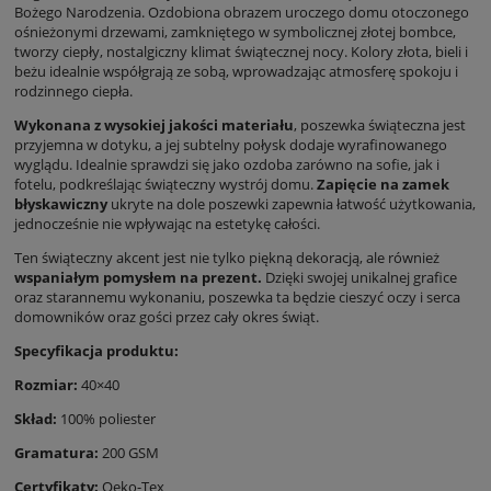
Bożego Narodzenia. Ozdobiona obrazem uroczego domu otoczonego
ośnieżonymi drzewami, zamkniętego w symbolicznej złotej bombce,
tworzy ciepły, nostalgiczny klimat świątecznej nocy. Kolory złota, bieli i
beżu idealnie współgrają ze sobą, wprowadzając atmosferę spokoju i
rodzinnego ciepła.
Wykonana z wysokiej jakości materiału
, poszewka świąteczna jest
przyjemna w dotyku, a jej subtelny połysk dodaje wyrafinowanego
wyglądu. Idealnie sprawdzi się jako ozdoba zarówno na sofie, jak i
fotelu, podkreślając świąteczny wystrój domu.
Zapięcie na zamek
błyskawiczny
ukryte na dole poszewki zapewnia łatwość użytkowania,
jednocześnie nie wpływając na estetykę całości.
Ten świąteczny akcent jest nie tylko piękną dekoracją, ale również
wspaniałym pomysłem na prezent.
Dzięki swojej unikalnej grafice
oraz starannemu wykonaniu, poszewka ta będzie cieszyć oczy i serca
domowników oraz gości przez cały okres świąt.
Specyfikacja produktu:
Rozmiar:
40×40
Skład:
100% poliester
Gramatura:
200 GSM
Certyfikaty:
Oeko-Tex