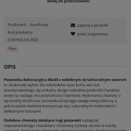
dodaj do przechowalni
Producent:
Eurofirany
zapytaj o produkt
Kod produktu:
poleć znajomemu
CHP/POLY/C.RÓŻ
OPIS
Poszewka dekoracyjna 45x45 z ozdobnym strukturalnym wzorem
to doskonały wybór dla miłośników stylu boho, eko lub
skandynawskiego. Jej unikalny design subtelnie podkreśli charakter
wnętrza, nadając mu przytulności i harmonii. Wykonana z tkaniny o
wyrazistej strukturze, poszewka przyciąga uwagę swoją fakturą, a
jednocześnie świetnie komponuje się z naturalnymi materiałami i
delikatnymi kolorami.
Ozdobne chwosty zdobiące rogi poszewki
nadają jej
niepowtarzalnego charakteru i stanowią stylowy akcent w każdej
aranżacji. Dzięki temu drobnemu detalowi poszewka świetnie sprawdzi