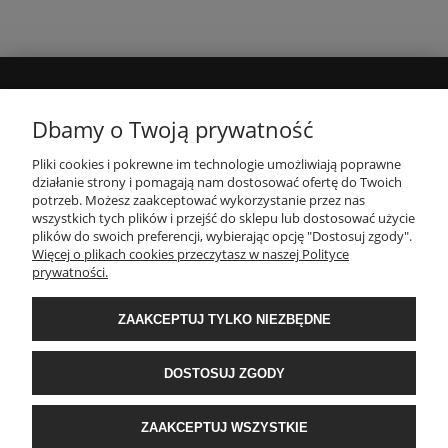
MOJE KONTO
Dbamy o Twoją prywatność
Pliki cookies i pokrewne im technologie umożliwiają poprawne
INFORMACJE
działanie strony i pomagają nam dostosować ofertę do Twoich
potrzeb. Możesz zaakceptować wykorzystanie przez nas
wszystkich tych plików i przejść do sklepu lub dostosować użycie
PŁATNOŚCI I DOSTAWA
plików do swoich preferencji, wybierając opcję "Dostosuj zgody".
Więcej o plikach cookies przeczytasz w naszej Polityce
prywatności.
O NAS
ZAAKCEPTUJ TYLKO NIEZBĘDNE
POPULARNE KATEGORIE
DOSTOSUJ ZGODY
E-Ekomax - sklep z pościelą
| NIP: 5512362499, REGON: 356817076 | ul.
ZAAKCEPTUJ WSZYSTKIE
Krakowska 201, 34-124 Klecza Dolna, woj. małopolskie | e-mail:
obsluga@e-