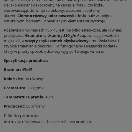
się jako element dekoracyjny na kanapie, fotelu czy łóżku,
wprowadzając do wnętrza ciekawy, a zarazem subtelny
akcent.
Ciemno różowy kolor poszewki
doskonale współgra z
naturalnymi barwami i drewnianymi elementami wystroju.
Poszewka o wymiarach 45 x 45 jest nie tylko estetyczna, ale również
praktyczna.
Gramatura tkaniny 330 g/m²
zapewnia jej trwałość i
miękkość, a
wszyty z tyłu zamek błyskawiczny
umożliwia łatwe i
szybkie zmienianie dekoracji. To funkcjonalny i elegancki dodatek,
który w prosty sposób odświeży wygląd Twojego wnętrza.
Specyfikacja produktu:
Rozmiar:
45x45
Kolor:
ciemno różowy
Gramatura:
330 g/m2
Temperatura prania:
40 ℃
Producent:
Eurofirany
Pliki do pobrania:
Instrukcja użytkowania i bezpieczeństwa produktu