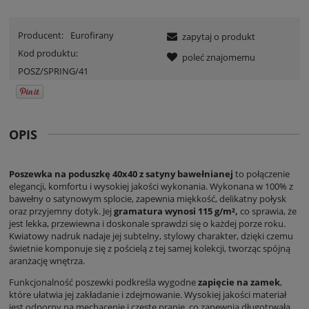
Producent:
Eurofirany
zapytaj o produkt
Kod produktu:
poleć znajomemu
POSZ/SPRING/41
OPIS
Poszewka na poduszkę 40x40 z satyny bawełnianej
to połączenie
elegancji, komfortu i wysokiej jakości wykonania. Wykonana w 100% z
bawełny o satynowym splocie, zapewnia miękkość, delikatny połysk
oraz przyjemny dotyk. Jej
gramatura wynosi 115 g/m²,
co sprawia, że
jest lekka, przewiewna i doskonale sprawdzi się o każdej porze roku.
Kwiatowy nadruk nadaje jej subtelny, stylowy charakter, dzięki czemu
świetnie komponuje się z pościelą z tej samej kolekcji, tworząc spójną
aranżację wnętrza.
Funkcjonalność poszewki podkreśla wygodne
zapięcie na zamek
,
które ułatwia jej zakładanie i zdejmowanie. Wysokiej jakości materiał
jest odporny na mechacenie i częste pranie, co zapewnia długotrwałą