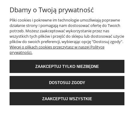
DO KOSZYKA
Dbamy o Twoją prywatność
Pliki cookies i pokrewne im technologie umożliwiają poprawne
działanie strony i pomagają nam dostosować ofertę do Twoich
potrzeb. Możesz zaakceptować wykorzystanie przez nas
wszystkich tych plików i przejść do sklepu lub dostosować użycie
plików do swoich preferencji, wybierając opcję "Dostosuj zgody".
Więcej o plikach cookies przeczytasz w naszej Polityce
prywatności.
Komplet pościeli z bawełny satynowej Spring
ZAAKCEPTUJ TYLKO NIEZBĘDNE
140x200 w srebrne i popielate liście
101,90 zł
DOSTOSUJ ZGODY
DO KOSZYKA
ZAAKCEPTUJ WSZYSTKIE