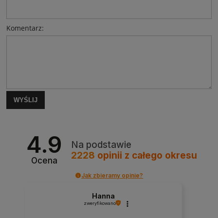
Komentarz:
WYŚLIJ
4.9
Na podstawie
2228
opinii
z całego okresu
Ocena
Jak zbieramy opinie?
Hanna
zweryfikowano