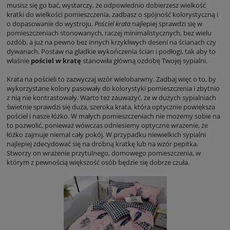
musisz się go bać, wystarczy, że odpowiednio dobierzesz wielkość
kratki do wielkości pomieszczenia, zadbasz o spójność kolorystyczną i
o dopasowanie do wystroju.
Pościel krata
najlepiej sprawdzi się w
pomieszczeniach stonowanych, raczej minimalistycznych, bez wielu
ozdób, a już na pewno bez innych krzykliwych deseni na ścianach czy
dywanach. Postaw na gładkie wykończenia ścian i podłogi, tak aby to
właśnie
pościel w kratę
stanowiła główną ozdobę Twojej sypialni.
Krata na pościeli to zazwyczaj wzór wielobarwny. Zadbaj więc o to, by
wykorzystane kolory pasowały do kolorystyki pomieszczenia i zbytnio
z nią nie kontrastowały. Warto też zauważyć, że w dużych sypialniach
świetnie sprawdzi się duża, szeroka krata, która optycznie powiększa
pościel i nasze łóżko. W małych pomieszczeniach nie możemy sobie na
to pozwolić, ponieważ wówczas odniesiemy optyczne wrażenie, że
łóżko zajmuje niemal cały pokój. W przypadku niewielkich sypialni
najlepiej zdecydować się na drobną kratkę lub na wzór pepitka.
Stworzy on wrażenie przytulnego, domowego pomieszczenia, w
którym z pewnością większość osób będzie się dobrze czuła.