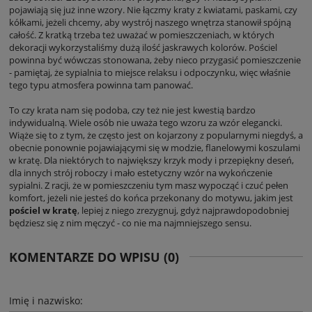
pojawiają się już inne wzory. Nie łączmy kraty z kwiatami, paskami, czy
kółkami, jeżeli chcemy, aby wystrój naszego wnętrza stanowił spójną
całość. Z kratką trzeba też uważać w pomieszczeniach, w których
dekoracji wykorzystaliśmy dużą ilość jaskrawych kolorów. Pościel
powinna być wówczas stonowana, żeby nieco przygasić pomieszczenie
- pamiętaj, że sypialnia to miejsce relaksu i odpoczynku, więc właśnie
tego typu atmosfera powinna tam panować.
To czy krata nam się podoba, czy też nie jest kwestią bardzo
indywidualną. Wiele osób nie uważa tego wzoru za wzór elegancki.
Wiąże się to z tym, że często jest on kojarzony z popularnymi niegdyś, a
obecnie ponownie pojawiającymi się w modzie, flanelowymi koszulami
w kratę. Dla niektórych to największy krzyk mody i przepiękny deseń,
dla innych strój roboczy i mało estetyczny wzór na wykończenie
sypialni. Z racji, że w pomieszczeniu tym masz wypocząć i czuć pełen
komfort, jeżeli nie jesteś do końca przekonany do motywu, jakim jest
pościel w kratę
, lepiej z niego zrezygnuj, gdyż najprawdopodobniej
będziesz się z nim męczyć - co nie ma najmniejszego sensu.
KOMENTARZE DO WPISU (0)
Imię i nazwisko: