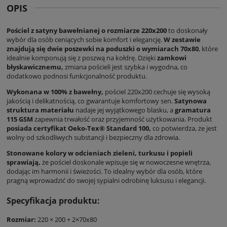
OPIS
Pościel z satyny bawełnianej o rozmiarze 220x200
to doskonały
wybór dla osób ceniących sobie komfort i elegancję.
W zestawie
znajdują się dwie poszewki na poduszki o wymiarach 70x80
, które
idealnie komponują się z poszwą na kołdrę. Dzięki
zamkowi
błyskawicznemu,
zmiana pościeli jest szybka i wygodna, co
dodatkowo podnosi funkcjonalność produktu.
Wykonana w 100% z bawełny,
pościel 220x200 cechuje się wysoką
jakością i delikatnością, co gwarantuje komfortowy sen.
Satynowa
struktura materiału
nadaje jej wyjątkowego blasku, a
gramatura
115 GSM
zapewnia trwałość oraz przyjemność użytkowania. Produkt
posiada certyfikat Oeko-Tex® Standard 100,
co potwierdza, że jest
wolny od szkodliwych substancji i bezpieczny dla zdrowia.
Stonowane kolory w odcieniach zieleni, turkusu i popieli
sprawiają,
że pościel doskonale wpisuje się w nowoczesne wnętrza,
dodając im harmonii i świeżości. To idealny wybór dla osób, które
pragną wprowadzić do swojej sypialni odrobinę luksusu i elegancji.
Specyfikacja produktu:
Rozmiar:
220 × 200 + 2×70x80