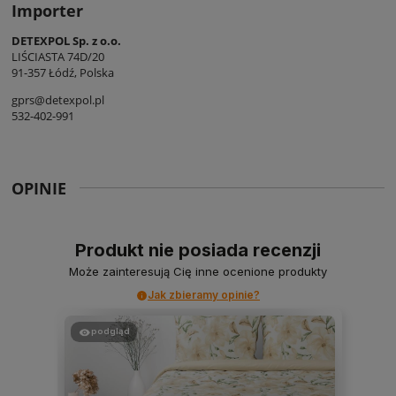
Importer
DETEXPOL Sp. z o.o.
LIŚCIASTA 74D/20
91-357 Łódź, Polska
gprs@detexpol.pl
532-402-991
OPINIE
Produkt nie posiada recenzji
Może zainteresują Cię inne ocenione produkty
Jak zbieramy opinie?
podgląd