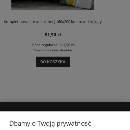
Komplet pościeli dwustronnej 160x200 kolorowe trójkąty
81,90 zł
Cena regularna:
111,90 zł
Najniższa cena:
81,90 zł
DO KOSZYKA
MOJE KONTO
Dbamy o Twoją prywatność