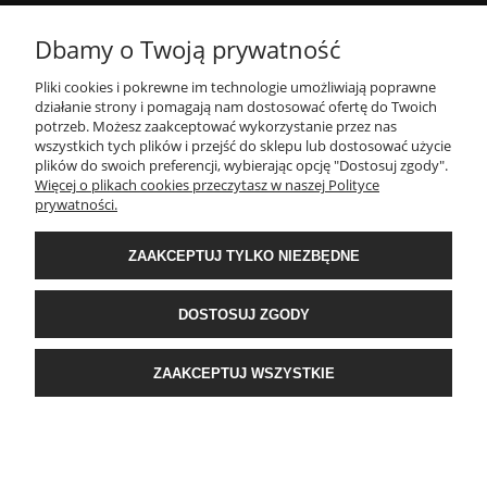
MOJE KONTO
Dbamy o Twoją prywatność
Pliki cookies i pokrewne im technologie umożliwiają poprawne
INFORMACJE
działanie strony i pomagają nam dostosować ofertę do Twoich
potrzeb. Możesz zaakceptować wykorzystanie przez nas
wszystkich tych plików i przejść do sklepu lub dostosować użycie
PŁATNOŚCI I DOSTAWA
plików do swoich preferencji, wybierając opcję "Dostosuj zgody".
Więcej o plikach cookies przeczytasz w naszej Polityce
prywatności.
O NAS
ZAAKCEPTUJ TYLKO NIEZBĘDNE
POPULARNE KATEGORIE
DOSTOSUJ ZGODY
E-Ekomax - sklep z pościelą
| NIP: 5512362499, REGON: 356817076 | ul.
ZAAKCEPTUJ WSZYSTKIE
Krakowska 201, 34-124 Klecza Dolna, woj. małopolskie | e-mail:
obsluga@e-
ekomax.pl
| telefon:
507 086 377
POKAŻ PEŁNĄ WERSJĘ STRONY
Sklep internetowy Shoper Premium