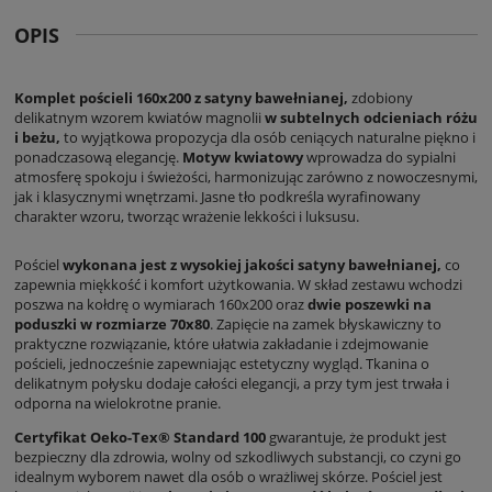
OPIS
Komplet pościeli 160x200 z satyny bawełnianej,
zdobiony
delikatnym wzorem kwiatów magnolii
w subtelnych odcieniach różu
i beżu,
to wyjątkowa propozycja dla osób ceniących naturalne piękno i
ponadczasową elegancję.
Motyw kwiatowy
wprowadza do sypialni
atmosferę spokoju i świeżości, harmonizując zarówno z nowoczesnymi,
jak i klasycznymi wnętrzami. Jasne tło podkreśla wyrafinowany
charakter wzoru, tworząc wrażenie lekkości i luksusu.
Pościel
wykonana jest z wysokiej jakości satyny bawełnianej,
co
zapewnia miękkość i komfort użytkowania. W skład zestawu wchodzi
poszwa na kołdrę o wymiarach 160x200 oraz
dwie poszewki na
poduszki w rozmiarze 70x80
. Zapięcie na zamek błyskawiczny to
praktyczne rozwiązanie, które ułatwia zakładanie i zdejmowanie
pościeli, jednocześnie zapewniając estetyczny wygląd. Tkanina o
delikatnym połysku dodaje całości elegancji, a przy tym jest trwała i
odporna na wielokrotne pranie.
Certyfikat Oeko-Tex® Standard 100
gwarantuje, że produkt jest
bezpieczny dla zdrowia, wolny od szkodliwych substancji, co czyni go
idealnym wyborem nawet dla osób o wrażliwej skórze. Pościel jest