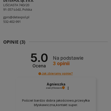
DETEXPOL Sp. z o.o.
LIŚCIASTA 74D/20
91-357 Łódź, Polska
gprs@detexpol.pl
532-402-991
OPINIE
(3)
5.0
Na podstawie
3
opinii
Ocena
Jak zbieramy opinie?
Agnieszka
zweryfikowano
Pościel bardzo dobra jakościowo,przesyłka
błyskawiczna,kontakt super.