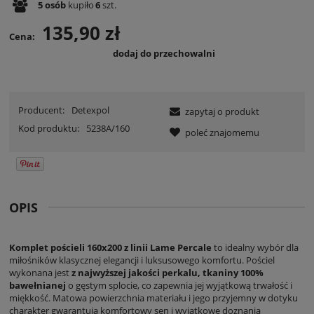
5
osób
kupiło
6
szt.
135,90 zł
Cena:
dodaj do przechowalni
Producent:
Detexpol
zapytaj o produkt
Kod produktu:
5238A/160
poleć znajomemu
OPIS
Komplet pościeli 160x200 z linii Lame Percale
to idealny wybór dla
miłośników klasycznej elegancji i luksusowego komfortu. Pościel
wykonana jest
z najwyższej jakości perkalu, tkaniny 100%
bawełnianej
o gęstym splocie, co zapewnia jej wyjątkową trwałość i
miękkość. Matowa powierzchnia materiału i jego przyjemny w dotyku
charakter gwarantują komfortowy sen i wyjątkowe doznania