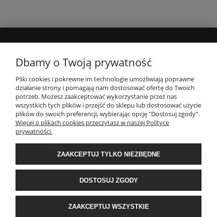
MOJE KONTO
Dbamy o Twoją prywatność
Pliki cookies i pokrewne im technologie umożliwiają poprawne
INFORMACJE
działanie strony i pomagają nam dostosować ofertę do Twoich
potrzeb. Możesz zaakceptować wykorzystanie przez nas
wszystkich tych plików i przejść do sklepu lub dostosować użycie
PŁATNOŚCI I DOSTAWA
plików do swoich preferencji, wybierając opcję "Dostosuj zgody".
Więcej o plikach cookies przeczytasz w naszej Polityce
prywatności.
O NAS
ZAAKCEPTUJ TYLKO NIEZBĘDNE
POPULARNE KATEGORIE
DOSTOSUJ ZGODY
E-Ekomax - sklep z pościelą
| NIP: 5512362499, REGON: 356817076 | ul.
ZAAKCEPTUJ WSZYSTKIE
Krakowska 201, 34-124 Klecza Dolna, woj. małopolskie | e-mail:
obsluga@e-