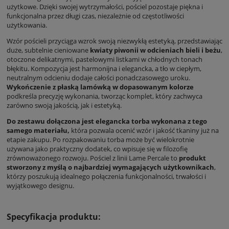
użytkowe. Dzięki swojej wytrzymałości, pościel pozostaje piękna i
funkcjonalna przez długi czas, niezależnie od częstotliwości
użytkowania.
Wzór pościeli przyciąga wzrok swoją niezwykłą estetyką, przedstawiając
duże, subtelnie cieniowane
kwiaty piwonii w odcieniach bieli i beżu
,
otoczone delikatnymi, pastelowymi listkami w chłodnych tonach
błękitu. Kompozycja jest harmonijna i elegancka, a tło w ciepłym,
neutralnym odcieniu dodaje całości ponadczasowego uroku.
Wykończenie z płaską lamówką w dopasowanym kolorze
podkreśla precyzję wykonania, tworząc komplet, który zachwyca
zarówno swoją jakością, jak i estetyką.
Do zestawu dołączona jest elegancka torba wykonana z tego
samego materiału,
która pozwala ocenić wzór i jakość tkaniny już na
etapie zakupu. Po rozpakowaniu torba może być wielokrotnie
używana jako praktyczny dodatek, co wpisuje się w filozofię
zrównoważonego rozwoju. Pościel z linii Lame Percale to
produkt
stworzony z myślą o najbardziej wymagających użytkownikach
,
którzy poszukują idealnego połączenia funkcjonalności, trwałości i
wyjątkowego designu.
Specyfikacja produktu: