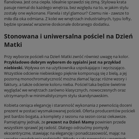
flanelowa. Jest ona ciepła. Idealnie sprawdzi się zimą. Stylowa krata
pasuje niemal do każdego wnętrza, bez względu na to, w jakim stylu
zostały one wykonane. Flanela i styl glamour? Czemu nie - zawsze to
miła dla oka odmiana. Z kolei we wnętrzach industrialnych, typu lofty,
będzie sprawiać wrażenie doskonale dobranego dodatku.
Stonowana i uniwersalna pościel na Dzień
Matki
Przy wyborze pościeli na Dzień Matki zwróć również uwagę na kolor.
Przykładowo dobrym wyborem do sypialni jest na przykład
niebieski.
Wpływa on na użytkownika uspokajająco i wyciszająco.
Wszystkie odcienie niebieskiego pięknie komponują się z bielą, a jej
pozorną monochromatyczność można złamać łącząc różne wzory i
faktury, a także odcienie koloru nieba. Pościel taka będzie świetnie
wyglądać we wnętrzach zarówno klasycznych, nowoczesnych oraz
utrzymanych w minimalistycznym stylu skandynawskim.
Kobieta ceniąca elegancję i staranność wykonania z pewnością doceni
prezent w postaci wysmakowanej pościeli. Oferta producentów pościeli
jest bardzo bogata, a komplety z sezonu na sezon coraz ciekawsze.
Pamiętajmy jednak, że
prezent na Dzień Mamy
powinien przede
wszystkim sprawić jej radość. Dlatego odrzućmy pomysły
ekscentryczne, stawiając na elegancję i ponadczasowość, mając na
uwadze upodobania rodzicielki. Wtedy z całą pewnością upominek