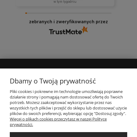
w tym tygodniu
zebranych i zweryfikowanych przez
MOJE KONTO
Dbamy o Twoją prywatność
Pliki cookies i pokrewne im technologie umożliwiają poprawne
INFORMACJE
działanie strony i pomagają nam dostosować ofertę do Twoich
potrzeb. Możesz zaakceptować wykorzystanie przez nas
wszystkich tych plików i przejść do sklepu lub dostosować użycie
PŁATNOŚCI I DOSTAWA
plików do swoich preferencji, wybierając opcję "Dostosuj zgody".
Więcej o plikach cookies przeczytasz w naszej Polityce
prywatności.
O NAS