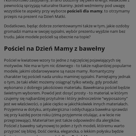
pewnością sprzyjają naturalne tkaniny. Jeżeli weźmiemy pod uwagę
wszystkie te aspekty przy wyborze
pościeli dla mamy
, to otrzymamy
przepis na prezent na Dzień Matki.
Dodatkowo, będąc dobrze zorientowanymi także w tym, jakie ozdoby
gromadzi mama w swojej sypialni, wybór prezentu wyjdzie nam bez
trudu. Jakie modele pościeli są obecnie na topie?
Pościel na Dzień Mamy z bawełny
Pościel w kwiatowe wzory to jedne z najczęściej pojawiających się
motywów. Nie ma w tym nic dziwnego - to także najbardziej popularne
modele, jakimi obdarowywane są nasze mamy. Romantyczny
charakter tej pościeli nada uroku maminej sypialni. Pamiętajmy jednak
o tym, że taki efekt możemy osiągnąć tylko wtedy, gdy produkt
wykonano z dobrego jakościowo materiału.
Bawełniana pościel
będzie
świetnym wyborem. Powód jest dosyć prosty - to materiał, w którym
czujemy się najbardziej przytulnie i który jednocześnie “wyposażony”
jest we właściwości, o jakie ciężko w jakichkolwiek innych materiałach.
Przyjemna w dotyku, antyalergiczna i oddychająca bawełna sprawdzi
się przy każdej porze roku (zimą przyjemnie otulając, a w lecie nie
przegrzewając). Materiał ten jest także odpowiedni dla alergików.
Pościel z bawełny satynowej
to jeden z tych modeli, któremu warto
przyjrzeć się bliżej. Dość cienka, elegancka, o lekkim połysku będzie