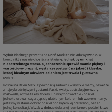
Wybór idealnego prezentu na Dzień Matki to nie lada wyzwanie. W
końcu nikt z nas nie chce iść na łatwiznę.
Jednak by uniknąć
niepotrzebnego stresu, a jednocześnie sprawić mamie piękny i
wartościowy prezent, wystarczy postawić na jakość i klasykę,
której idealnym odzwierciedleniem jest trwała i gustowna
pościel.
Pościel na Dzień Matki z pewnością zadowoli wszystkie mamy, nawet te
z najwybredniejszymi gustami. Paski, kwiaty, abstrakcyjne wzory,
malowidła, rozmaite esy floresy lub wręcz odwrotnie - pościel
jednokolorowa - sugerując się ulubionym kolorem lub wzorem mamy,
jesteśmy w stanie dobrać pościel pod kątem jej preferencji, bez ani
jednej konsultacji. Wszak w dobrze dobranej rozmiarowo pościeli łatwo
i komfortowo zasypiamy, a rano budzimy się pełni energii. Relaksowi z