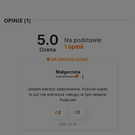
OPINIE
(1)
5.0
Na podstawie
1
opinii
Ocena
Jak zbieramy opinie?
Małgorzata
zweryfikowano
Jestem bardzo zadowolona. Pościel super,
to już nie pierwsze zakupy w tym sklepie.
Polecam
2
0
2025-01-26