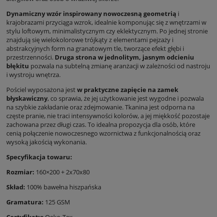
Dynamiczny wzór inspirowany nowoczesną geometrią
i
krajobrazami przyciąga wzrok, idealnie komponując się z wnętrzami w
stylu loftowym, minimalistycznym czy eklektycznym. Po jednej stronie
znajdują się wielokolorowe trójkąty z elementami pejzaży i
abstrakcyjnych form na granatowym tle, tworzące efekt głębi i
przestrzenności.
Druga strona w jednolitym, jasnym odcieniu
błękitu
pozwala na subtelną zmianę aranżacji w zależności od nastroju
i wystroju wnętrza.
Pościel wyposażona jest
w praktyczne zapięcie na zamek
błyskawiczny
, co sprawia, że jej użytkowanie jest wygodne i pozwala
na szybkie zakładanie oraz zdejmowanie. Tkanina jest odporna na
częste pranie, nie traci intensywności kolorów, a jej miękkość pozostaje
zachowana przez długi czas. To idealna propozycja dla osób, które
cenią połączenie nowoczesnego wzornictwa z funkcjonalnością oraz
wysoką jakością wykonania.
Specyfikacja towaru:
Rozmiar:
160×200 + 2x70x80
Skład:
100% bawełna hiszpańska
Gramatura:
125 GSM
Certyfikaty:
Oeko-Tex