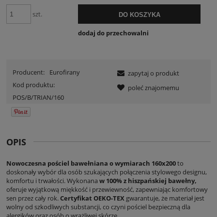
szt.
DO KOSZYKA
dodaj do przechowalni
Producent:
Eurofirany
zapytaj o produkt
Kod produktu:
poleć znajomemu
POS/B/TRIAN/160
OPIS
Nowoczesna pościel bawełniana o wymiarach 160x200
to
doskonały wybór dla osób szukających połączenia stylowego designu,
komfortu i trwałości. Wykonana
w 100% z hiszpańskiej bawełny,
oferuje wyjątkową miękkość i przewiewność, zapewniając komfortowy
sen przez cały rok.
Certyfikat OEKO-TEX
gwarantuje, że materiał jest
wolny od szkodliwych substancji, co czyni pościel bezpieczną dla
alergików oraz osób o wrażliwej skórze.