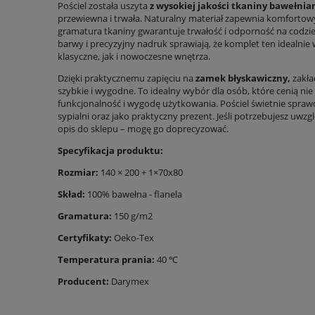
Pościel została uszyta
z wysokiej jakości tkaniny bawełnia
przewiewna i trwała. Naturalny materiał zapewnia komfortowy
gramatura tkaniny gwarantuje trwałość i odporność na codzi
barwy i precyzyjny nadruk sprawiają, że komplet ten idealn
klasyczne, jak i nowoczesne wnętrza.
Dzięki praktycznemu zapięciu na
zamek błyskawiczny,
zakła
szybkie i wygodne. To idealny wybór dla osób, które cenią nie 
funkcjonalność i wygodę użytkowania. Pościel świetnie sprawd
sypialni oraz jako praktyczny prezent. Jeśli potrzebujesz uwz
opis do sklepu – mogę go doprecyzować.
Specyfikacja produktu:
Rozmiar:
140 × 200 + 1×70x80
Skład:
100% bawełna - flanela
Gramatura:
150 g/m2
Certyfikaty:
Oeko-Tex
Temperatura prania:
40 ℃
Producent:
Darymex