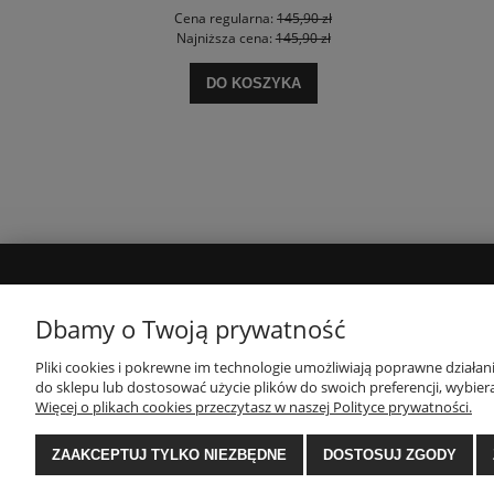
zł
Cena regularna:
145,90 zł
ł
Najniższa cena:
145,90 zł
DO KOSZYKA
MOJE KONTO
INFORMACJE
Dbamy o Twoją prywatność
Twoje zamówienia
Polityka prywatności
Pliki cookies i pokrewne im technologie umożliwiają poprawne działa
do sklepu lub dostosować użycie plików do swoich preferencji, wybiera
Ustawienia konta
Regulamin
Więcej o plikach cookies przeczytasz w naszej Polityce prywatności.
Zwroty i reklamacje
ZAAKCEPTUJ TYLKO NIEZBĘDNE
DOSTOSUJ ZGODY