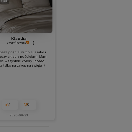
gląd
podgląd
Klaudia
Monika
zweryfikowano
zweryfikowano
psza pościel w mojej szafie i
Jestem stałą klientką i jak zwykle
pszy sklep z pościelami. Mam
zadowolona :)
wie wszystkie kolory- bordo
a tylko na zakup na święta :)
1
0
1
0
2026-06-23
2026-06-11