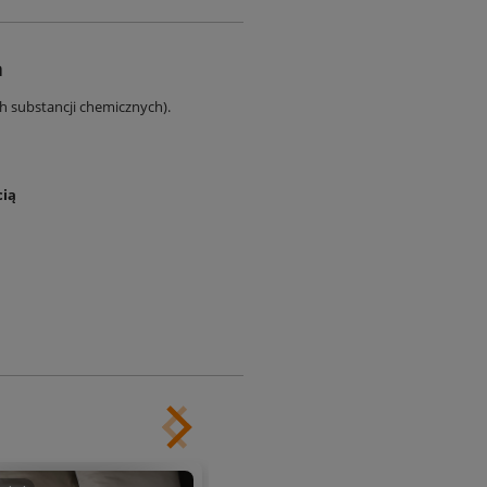
a
ch substancji chemicznych).
cią