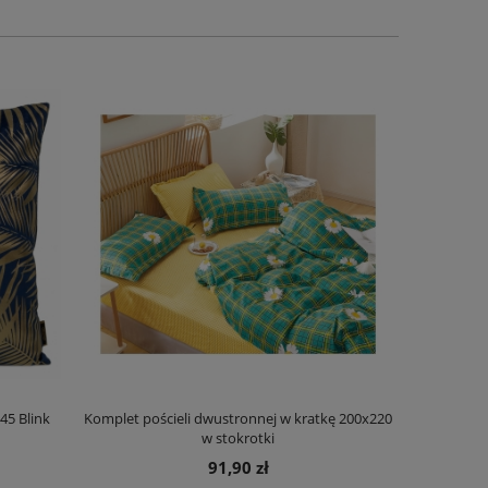
45 Blink
Komplet pościeli dwustronnej w kratkę 200x220
Poszewka dek
w stokrotki
91,90 zł