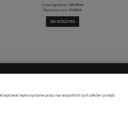
Cena regularna:
121,90 zł
Najniższa cena:
91,90 zł
DO KOSZYKA
POPULARNE KATEGORIE
y
Komplety pościeli
kceptować wykorzystanie przez nas wszystkich tych plików i przejść
Pościel 140x200
Pościel 160x200
Pościel 200x220
Narzuty dekoracyjne