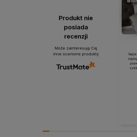
pod
Produkt nie
posiada
recenzji
Może zainteresują Cię
inne ocenione produkty
Najle
najle
pra
czek