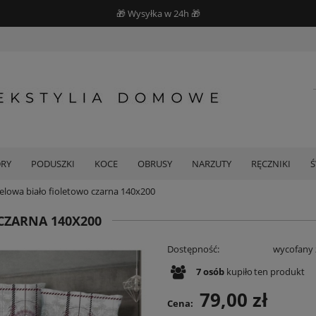
🎁 Wysyłka w 24h 🎁
DRY
PODUSZKI
KOCE
OBRUSY
NARZUTY
RĘCZNIKI
nelowa biało fioletowo czarna 140x200
CZARNA 140X200
Dostępność:
wycofany 
7
osób
kupiło
ten produkt
79,00 zł
Cena: