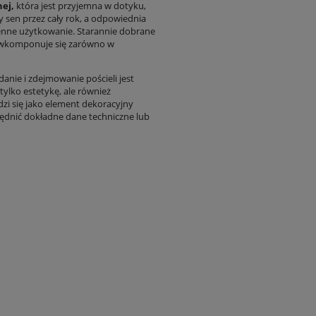
nej,
która jest przyjemna w dotyku,
 sen przez cały rok, a odpowiednia
enne użytkowanie. Starannie dobrane
ie wkomponuje się zarówno w
danie i zdejmowanie pościeli jest
tylko estetykę, ale również
zi się jako element dekoracyjny
ględnić dokładne dane techniczne lub