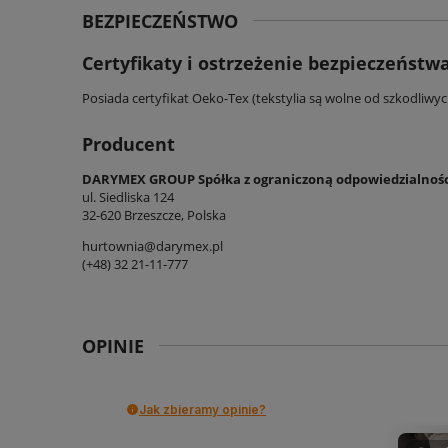
BEZPIECZEŃSTWO
Certyfikaty i ostrzeżenie bezpieczeństw
Posiada certyfikat Oeko-Tex (tekstylia są wolne od szkodliwy
Producent
DARYMEX GROUP Spółka z ograniczoną odpowiedzialnoś
ul. Siedliska 124
32-620 Brzeszcze, Polska
hurtownia@darymex.pl
(+48) 32 21-11-777
OPINIE
Jak zbieramy opinie?