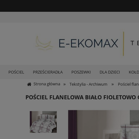
POŚCIEL
PRZEŚCIERADŁA
POSZEWKI
DLA DZIECI
KOŁ
»
»
Strona główna
Tekstylia - Archiwum
Pościel fla
POŚCIEL FLANELOWA BIAŁO FIOLETOWO 