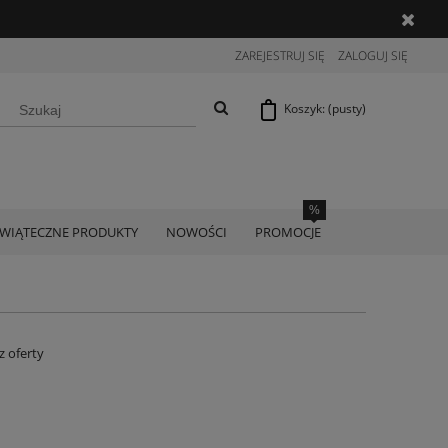
ZAREJESTRUJ SIĘ
ZALOGUJ SIĘ
Koszyk:
(pusty)
ŚWIĄTECZNE PRODUKTY
NOWOŚCI
PROMOCJE
z oferty