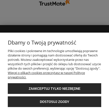
MOJE KONTO
Dbamy o Twoją prywatność
Pliki cookies i pokrewne im technologie umożliwiają poprawne
INFORMACJE
działanie strony i pomagają nam dostosować ofertę do Twoich
potrzeb. Możesz zaakceptować wykorzystanie przez nas
wszystkich tych plików i przejść do sklepu lub dostosować użycie
PŁATNOŚCI I DOSTAWA
plików do swoich preferencji, wybierając opcję "Dostosuj zgody".
Więcej o plikach cookies przeczytasz w naszej Polityce
prywatności.
O NAS
ZAAKCEPTUJ TYLKO NIEZBĘDNE
POPULARNE KATEGORIE
DOSTOSUJ ZGODY