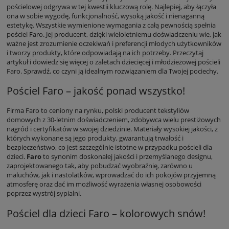
pościelowej odgrywa w tej kwestii kluczową rolę. Najlepiej, aby łączyła
ona w sobie wygodę, funkcjonalność, wysoką jakość i nienaganną
estetykę. Wszystkie wymienione wymagania z całą pewnością spełnia
pościel Faro. Jej producent, dzięki wieloletniemu doświadczeniu wie, jak
ważne jest zrozumienie oczekiwań i preferencji młodych użytkowników
i tworzy produkty, które odpowiadają na ich potrzeby. Przeczytaj
artykuł i dowiedz się więcej o zaletach dziecięcej i młodzieżowej pościeli
Faro. Sprawdź, co czyni ją idealnym rozwiązaniem dla Twojej pociechy.
Pościel Faro – jakość ponad wszystko!
Firma Faro to ceniony na rynku, polski producent tekstyliów
domowych z 30-letnim doświadczeniem, zdobywca wielu prestiżowych
nagród i certyfikatów w swojej dziedzinie. Materiały wysokiej jakości, z
których wykonane są jego produkty, gwarantują trwałość i
bezpieczeństwo, co jest szczególnie istotne w przypadku pościeli dla
dzieci.
Faro
to synonim doskonałej jakości i przemyślanego designu,
zaprojektowanego tak, aby pobudzać wyobraźnię, zarówno u
maluchów, jak i nastolatków, wprowadzać do ich pokojów przyjemną
atmosferę oraz dać im możliwość wyrażenia własnej osobowości
poprzez wystrój sypialni.
Pościel dla dzieci Faro – kolorowych snów!