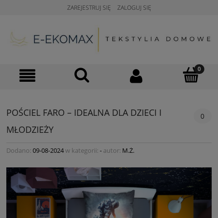
ZAREJESTRUJ SIĘ
ZALOGUJ SIĘ
POŚCIEL FARO – IDEALNA DLA DZIECI I
0
MŁODZIEŻY
Dodano:
09-08-2024
w kategorii:
-
autor:
M.Ż.