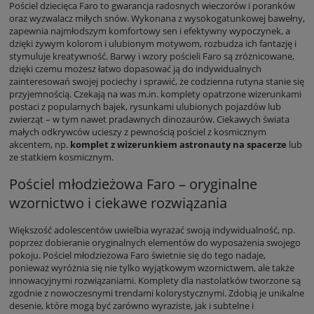
Pościel dziecięca Faro to gwarancja radosnych wieczorów i poranków
oraz wyzwalacz miłych snów. Wykonana z wysokogatunkowej bawełny,
zapewnia najmłodszym komfortowy sen i efektywny wypoczynek, a
dzięki żywym kolorom i ulubionym motywom, rozbudza ich fantazję i
stymuluje kreatywność. Barwy i wzory pościeli Faro są zróżnicowane,
dzięki czemu możesz łatwo dopasować ją do indywidualnych
zainteresowań swojej pociechy i sprawić, że codzienna rutyna stanie się
przyjemnością. Czekają na was m.in. komplety opatrzone wizerunkami
postaci z popularnych bajek, rysunkami ulubionych pojazdów lub
zwierząt – w tym nawet pradawnych dinozaurów. Ciekawych świata
małych odkrywców ucieszy z pewnością pościel z kosmicznym
akcentem, np.
komplet z wizerunkiem astronauty na spacerze
lub
ze statkiem kosmicznym.
Pościel młodzieżowa Faro – oryginalne
wzornictwo i ciekawe rozwiązania
Większość adolescentów uwielbia wyrażać swoją indywidualność, np.
poprzez dobieranie oryginalnych elementów do wyposażenia swojego
pokoju. Pościel młodzieżowa Faro świetnie się do tego nadaje,
ponieważ wyróżnia się nie tylko wyjątkowym wzornictwem, ale także
innowacyjnymi rozwiązaniami. Komplety dla nastolatków tworzone są
zgodnie z nowoczesnymi trendami kolorystycznymi. Zdobią je unikalne
desenie, które mogą być zarówno wyraziste, jak i subtelne i