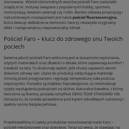
stonowane. Wśród różnorodnych wzorów pościeli Faro nastolatki
znajdą m.in. motywy związane z popularnymi hobby, sportem,
motoryzacją, światem zwierząt czy roślin. Bardzo ciekawą propozycją i
nietuzinkowym rozwiązaniem jest także
pościel fluorescencyjna
,
która świecąc delikatnie w ciemności, tworzy niezwykle oryginalny
efekt i nadaje wnętrzu niepowtarzalny klimat.
Pościel Faro – klucz do zdrowego snu Twoich
pociech
Świetna jakość pościeli Faro widoczna jest
w staranności wykonania,
użytych materiałach oraz dbałości o detale, które zapewniają komfort i
trwałość na lata. To doskonały wybór, jeśli chcesz zapewnić swoim
dzieciom zdrowy sen. Użyte do produkcji oddychające materiały
chronią przed przegrzaniem, regulując temperaturę ciała podczas
odpoczynku. Ponadto są miękkie i hipoalergiczne, co minimalizuje
ryzyko wystąpienia podrażnień na skórze. Naturalna bawełna, z której
tworzone są tkaniny, posiada certyfikat
OEKO-TEX® STANDARD 100.
Oznacza to, że została sprawdzona pod kątem szkodliwych substancji i
spełnia normy bezpieczeństwa.
Przedstawiliśmy Ci zalety produktów renomowanej marki Faro –
pościeli młodzieżowej oraz dziecięcej. Teraz już wiesz, że stawiając na