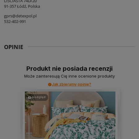
LIŚCIASTA 74D/20
91-357 Łódź, Polska
gprs@detexpol.pl
532-402-991
OPINIE
Produkt nie posiada recenzji
Może zainteresują Cię inne ocenione produkty
Jak zbieramy opinie?
podgląd