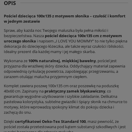
OPIS
Pościel dziecięca 100x135 z motywem słonika – czułość i komfort
w jednym zestawie
Spraw, aby każda noc Twojego maluszka była pełna miłości i
bezpieczeństwa. Nasza
pościel dziecięca 100x135 cm z motywem
uroczego słonika
i napisem „I LOVE YOU MOMMY” to nie tylko piękna
dekoracja do dziecięcego łóżeczka, ale także wyraz czułości i bliskości.
Idealny prezent dla każdej mamy i jej małego skarba.
Wykonana ze
100% naturalnej, miękkiej
bawełny
, pościel jest
przyjazna dla wrażliwej skóry dziecka. Oddychający materiał zapewnia
odpowiednią cyrkulację powietrza, zapobiegając przegrzewaniu, a
zarazem otulając malucha przyjemnym ciepłem.
Komplet zawiera poszwę 100x135 cm oraz poszewkę na poduszkę
40x60 cm. Zapinany na
praktyczny zamek błyskawiczny
, co
gwarantuje wygodne użytkowanie i szybkie zakładanie. Delikatna
pastelowa kolorystyka, subtelne gwiazdki i śpiący słonik na chmurce to
motywy, które wprowadzą spokojny klimat do pokoju dziecka i
zachęcą do snu.
Dzięki
certyfikatowi Oeko-Tex Standard 100
, masz pewność, że
pościel została przetestowana pod kątem substancji szkodliwych i jest
w pełni bezpieczna dla zdrowia malucha.