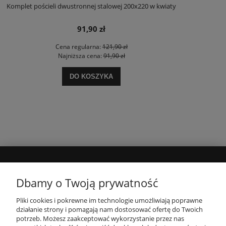
Komplet pościeli dwustronnej stalowej 200x220 w kwiaty
91,90 zł
Cena regularna:
121,90 zł
Najniższa cena:
91,90 zł
DO KOSZYKA
MOJE KONTO
Dbamy o Twoją prywatność
Pliki cookies i pokrewne im technologie umożliwiają poprawne
INFORMACJE
działanie strony i pomagają nam dostosować ofertę do Twoich
potrzeb. Możesz zaakceptować wykorzystanie przez nas