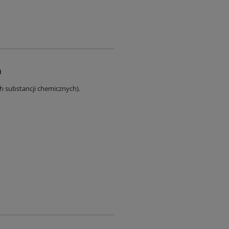
a
ch substancji chemicznych).