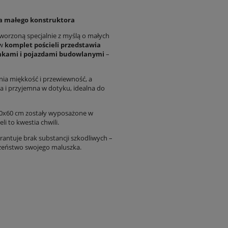
la małego konstruktora
stworzoną specjalnie z myślą o małych
ów
komplet pościeli przedstawia
omkami i pojazdami budowlanymi
–
wnia miękkość i przewiewność, a
na i przyjemna w dotyku, idealna do
0x60 cm zostały wyposażone w
li to kwestia chwili.
arantuje brak substancji szkodliwych –
zeństwo swojego maluszka.