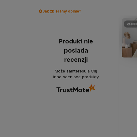
Jak zbieramy opinie?
pod
Produkt nie
posiada
recenzji
Może zainteresują Cię
inne ocenione produkty