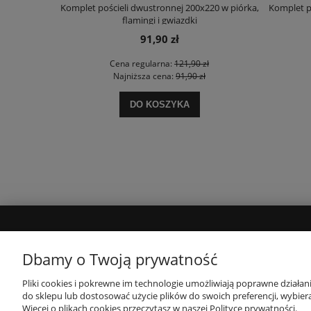
Komplet pościeli dwustronnej 200x220 w piórka,
Komplet p
flamingi i gwiazdki
91,90 zł
Cena regularna:
121,90 zł
Najniższa cena:
91,90 zł
DO KOSZYKA
MOJE KONTO
INFORMACJE
Dbamy o Twoją prywatność
Twoje zamówienia
Polityka prywatności
Pliki cookies i pokrewne im technologie umożliwiają poprawne działa
do sklepu lub dostosować użycie plików do swoich preferencji, wybiera
Ustawienia konta
Regulamin
Więcej o plikach cookies przeczytasz w naszej Polityce prywatności.