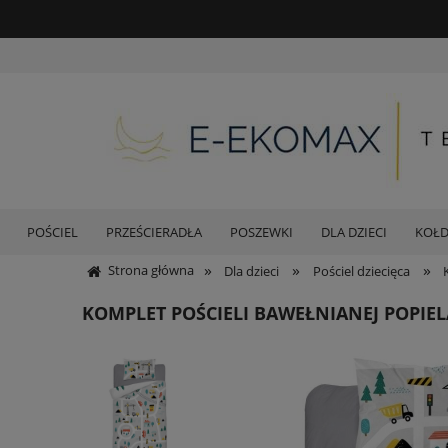
POŚCIEL
PRZEŚCIERADŁA
POSZEWKI
DLA DZIECI
KOŁ
»
»
»
Strona główna
Dla dzieci
Pościel dziecięca
KOMPLET POŚCIELI BAWEŁNIANEJ POPIEL