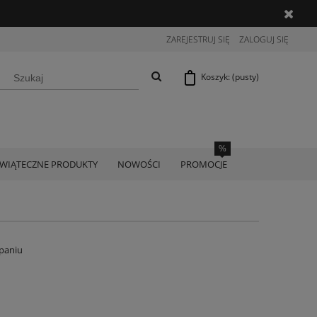
ZAREJESTRUJ SIĘ
ZALOGUJ SIĘ
Koszyk:
(pusty)
ŚWIĄTECZNE PRODUKTY
NOWOŚCI
PROMOCJE
paniu