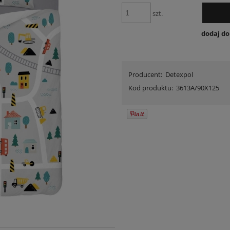
szt.
dodaj d
Producent:
Detexpol
Kod produktu:
3613A/90X125