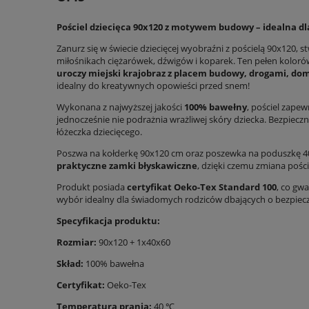
Pościel dziecięca 90x120 z motywem budowy – idealna d
Zanurz się w świecie dziecięcej wyobraźni z pościelą 90x120, 
miłośnikach ciężarówek, dźwigów i koparek. Ten pełen kolor
uroczy miejski krajobraz z placem budowy, drogami, d
idealny do kreatywnych opowieści przed snem!
Wykonana z najwyższej jakości
100% bawełny
, pościel zape
jednocześnie nie podrażnia wrażliwej skóry dziecka. Bezpiecz
łóżeczka dziecięcego.
Poszwa na kołderkę 90x120 cm oraz poszewka na poduszkę 4
praktyczne zamki błyskawiczne
, dzięki czemu zmiana poście
Produkt posiada
certyfikat Oeko-Tex Standard 100
, co gw
wybór idealny dla świadomych rodziców dbających o bezpiec
Specyfikacja produktu:
Rozmiar:
90x120 + 1x40x60
Skład:
100% bawełna
Certyfikat:
Oeko-Tex
Temperatura prania:
40 ℃