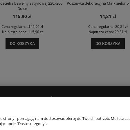
ościeli z bawełny satynowej 220x200
Poszewka dekoracyjna Mink zielono 
Dulce
115,90 zł
14,81 zł
Cena regularna:
145,90 zł
Cena regularna:
20,81 zł
Najniższa cena:
115,90 zł
Najniższa cena:
20,81 zł
DO KOSZYKA
DO KOSZYKA
PŁATNOŚCI I DOSTAWA
O NAS
Dostawy i płatności
Kontakt i dane firm
nie strony i pomagają nam dostosować ofertę do Twoich potrzeb. Możesz zaa
jąc opcję "Dostosuj zgody".
Czas realizacji zamówienia
Opinie Trustmate