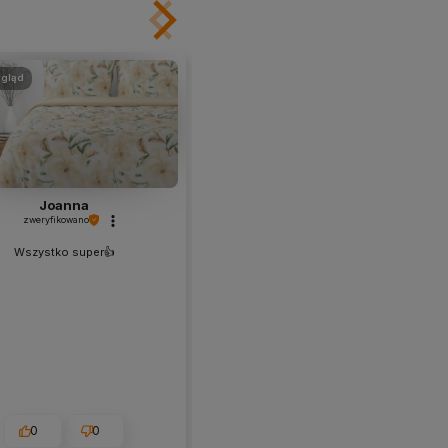
gląd
podgląd
Joanna
Paula
zweryfikowano
zweryfikowano
Wszystko super👍️
Ładna , groby materiał . Bardzo
przyjemny w dotyku , nie ma
żadnych odstających nitek . Pięknie
prezentuje się na poduszce .
0
0
1
0