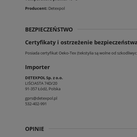
Producent:
Detexpol
BEZPIECZEŃSTWO
Certyfikaty i ostrzeżenie bezpieczeństw
Posiada certyfikat Oeko-Tex (tekstylia są wolne od szkodliwy
Importer
DETEXPOL Sp. z o.o.
LIŚCIASTA 74D/20
91-357 Łódź, Polska
gprs@detexpol.pl
532-402-991
OPINIE