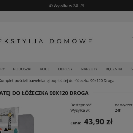
🎁 Wysyłka w 24h 🎁
DRY
PODUSZKI
KOCE
OBRUSY
NARZUTY
RĘCZNIKI
Komplet pościeli bawełnianej popielatej do łóżeczka 90x120 Droga
ATEJ DO ŁÓŻECZKA 90X120 DROGA
Dostępność:
na wyczer
Wysyłka w:
24h
43,90 zł
Cena: