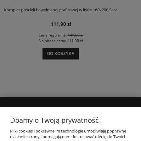
Komplet pościeli bawełnianej grafitowej w liście 160x200 Sara
111,90 zł
Cena regularna:
141,90 zł
Najniższa cena:
111,90 zł
DO KOSZYKA
MOJE KONTO
Dbamy o Twoją prywatność
Pliki cookies i pokrewne im technologie umożliwiają poprawne
INFORMACJE
działanie strony i pomagają nam dostosować ofertę do Twoich