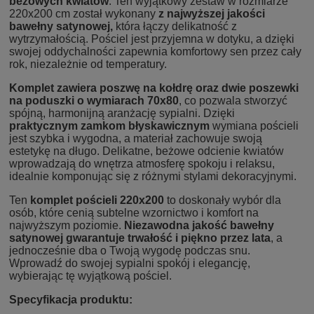
beżowych kwiatów
. Ten wyjątkowy zestaw w rozmiarze
220x200 cm został wykonany
z najwyższej jakości
bawełny satynowej,
która łączy delikatność z
wytrzymałością. Pościel jest przyjemna w dotyku, a dzięki
swojej oddychalności zapewnia komfortowy sen przez cały
rok, niezależnie od temperatury.
Komplet zawiera poszwę na kołdrę oraz dwie poszewki
na poduszki o wymiarach 70x80
, co pozwala stworzyć
spójną, harmonijną aranżację sypialni. Dzięki
praktycznym zamkom błyskawicznym
wymiana pościeli
jest szybka i wygodna, a materiał zachowuje swoją
estetykę na długo. Delikatne, beżowe odcienie kwiatów
wprowadzają do wnętrza atmosferę spokoju i relaksu,
idealnie komponując się z różnymi stylami dekoracyjnymi.
Ten
komplet pościeli 220x200
to doskonały wybór dla
osób, które cenią subtelne wzornictwo i komfort na
najwyższym poziomie.
Niezawodna jakość bawełny
satynowej gwarantuje trwałość i piękno przez lata
, a
jednocześnie dba o Twoją wygodę podczas snu.
Wprowadź do swojej sypialni spokój i elegancję,
wybierając tę wyjątkową pościel.
Specyfikacja produktu: