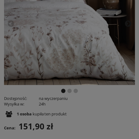
Dostępność:
na wyczerpaniu
Wysyłka w:
24h
1
osoba
kupiła
ten produkt
151,90 zł
Cena: