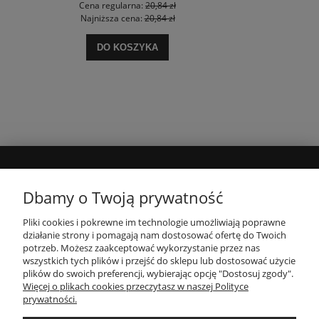
Cena regularna:
20,84 zł
Najniższa cena:
20,84 zł
DO KOSZYKA
MOJE KONTO
Dbamy o Twoją prywatność
Pliki cookies i pokrewne im technologie umożliwiają poprawne
INFORMACJE
działanie strony i pomagają nam dostosować ofertę do Twoich
potrzeb. Możesz zaakceptować wykorzystanie przez nas
wszystkich tych plików i przejść do sklepu lub dostosować użycie
PŁATNOŚCI I DOSTAWA
plików do swoich preferencji, wybierając opcję "Dostosuj zgody".
Więcej o plikach cookies przeczytasz w naszej Polityce
prywatności.
O NAS