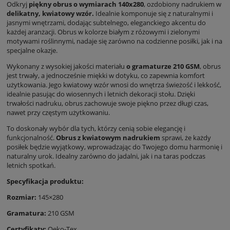
Odkryj
piękny obrus o wymiarach 140x280
, ozdobiony nadrukiem w
delikatny, kwiatowy wzór.
Idealnie komponuje się z naturalnymi i
jasnymi wnętrzami, dodając subtelnego, eleganckiego akcentu do
każdej aranżacji. Obrus w kolorze białym z różowymi i zielonymi
motywami roślinnymi, nadaje się zarówno na codzienne posiłki, jak i na
specjalne okazje.
Wykonany z wysokiej jakości materiału
o gramaturze 210 GSM
, obrus
jest trwały, a jednocześnie miękki w dotyku, co zapewnia komfort
użytkowania. Jego kwiatowy wzór wnosi do wnętrza świeżość i lekkość,
idealnie pasując do wiosennych i letnich dekoracji stołu. Dzięki
trwałości nadruku, obrus zachowuje swoje piękno przez długi czas,
nawet przy częstym użytkowaniu.
To doskonały wybór dla tych, którzy cenią sobie elegancję i
funkcjonalność.
Obrus z kwiatowym nadrukiem
sprawi, że każdy
posiłek będzie wyjątkowy, wprowadzając do Twojego domu harmonię i
naturalny urok. Idealny zarówno do jadalni, jak i na taras podczas
letnich spotkań.
Specyfikacja produktu:
Rozmiar:
145×280
Gramatura:
210 GSM
Certyfikaty:
Oeko-Tex