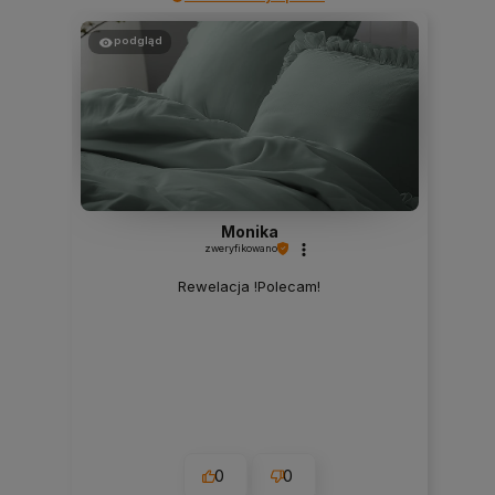
podgląd
Monika
zweryfikowano
Rewelacja !Polecam!
0
0