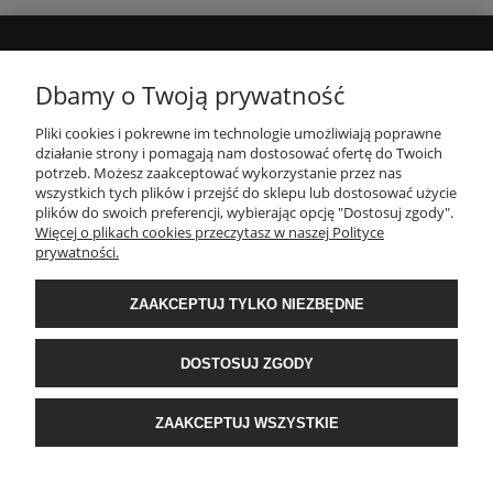
MOJE KONTO
Dbamy o Twoją prywatność
Pliki cookies i pokrewne im technologie umożliwiają poprawne
INFORMACJE
działanie strony i pomagają nam dostosować ofertę do Twoich
potrzeb. Możesz zaakceptować wykorzystanie przez nas
wszystkich tych plików i przejść do sklepu lub dostosować użycie
PŁATNOŚCI I DOSTAWA
plików do swoich preferencji, wybierając opcję "Dostosuj zgody".
Więcej o plikach cookies przeczytasz w naszej Polityce
prywatności.
O NAS
ZAAKCEPTUJ TYLKO NIEZBĘDNE
POPULARNE KATEGORIE
DOSTOSUJ ZGODY
E-Ekomax - sklep z pościelą
| NIP: 5512362499, REGON: 356817076 | ul.
ZAAKCEPTUJ WSZYSTKIE
Krakowska 201, 34-124 Klecza Dolna, woj. małopolskie | e-mail:
obsluga@e-
ekomax.pl
| telefon:
507 086 377
POKAŻ PEŁNĄ WERSJĘ STRONY