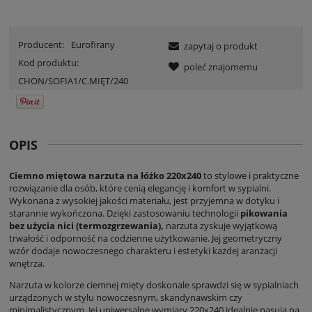
Producent:
Eurofirany
zapytaj o produkt
Kod produktu:
poleć znajomemu
CHON/SOFIA1/C.MIĘT/240
OPIS
Ciemno miętowa narzuta na łóżko 220x240
to stylowe i praktyczne
rozwiązanie dla osób, które cenią elegancję i komfort w sypialni.
Wykonana z wysokiej jakości materiału, jest przyjemna w dotyku i
starannie wykończona. Dzięki zastosowaniu technologii
pikowania
bez użycia nici (termozgrzewania),
narzuta zyskuje wyjątkową
trwałość i odporność na codzienne użytkowanie. Jej geometryczny
wzór dodaje nowoczesnego charakteru i estetyki każdej aranżacji
wnętrza.
Narzuta w kolorze ciemnej mięty doskonale sprawdzi się w sypialniach
urządzonych w stylu nowoczesnym, skandynawskim czy
minimalistycznym. Jej uniwersalne wymiary 220x240 idealnie pasują na