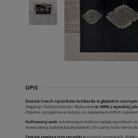
OPIS
Zestaw trzech ręczników Artiborda w głębokim czarnym
elegancji i funkcjonalności. Wykonane
w 100% z wysokiej ja
chłonne i przyjemne w dotyku, co zapewnia komfort codzien
Haftowany wzór
w kremowym kolorze nadaje ręcznikom urok
nowoczesną ozdobę każdej łazienki. Ich czarny kolor wnosi do 
Zestaw zawiera trzy ręczniki
w różnych rozmiarach, dzięki