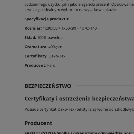
codziennego użytku, jak i jako elegancki prezent. Opakowani
czyniąc go idealnym wyborem na wyjątkowe okazje.
Specyfikacja produktu:
Rozmiar:
1x30x50 + 1x50x90 + 1x70x140
Skład:
100% bawełna
Gramatura:
400gsm
Certyfikaty:
Oeko-Tex
Producent:
Faro
BEZPIECZEŃSTWO
Certyfikaty i ostrzeżenie bezpieczeństw
Posiada certyfikat Oeko-Tex (tekstylia są wolne od szkodliwy
Producent
FARO TEKSTYLIA Spółka z ograniczoną odpowiedzialnoś