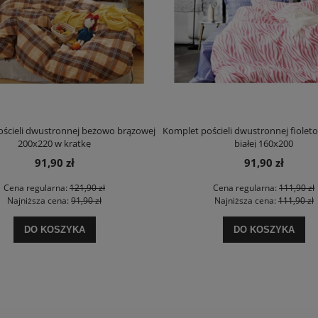
ścieli dwustronnej beżowo brązowej
Komplet pościeli dwustronnej fiole
200x220 w kratkę
białej 160x200
91,90 zł
91,90 zł
Cena regularna:
121,90 zł
Cena regularna:
111,90 zł
Najniższa cena:
91,90 zł
Najniższa cena:
111,90 zł
DO KOSZYKA
DO KOSZYKA