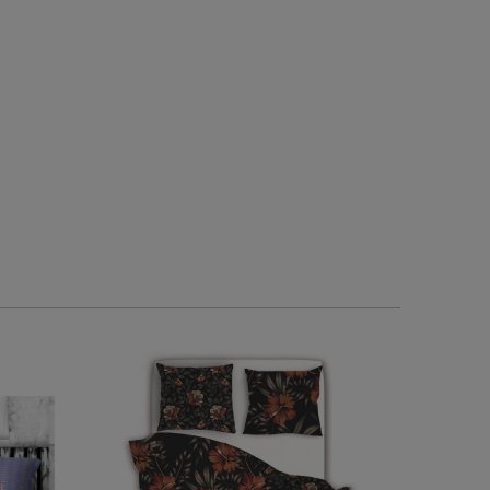
0
0
0
0
w tym miesiącu
2026-06-01