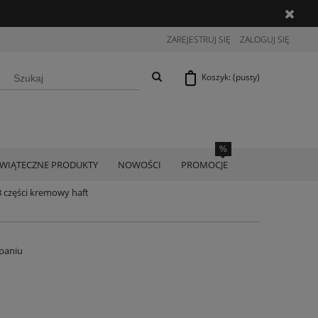
ZAREJESTRUJ SIĘ
ZALOGUJ SIĘ
Koszyk:
(pusty)
ŚWIĄTECZNE PRODUKTY
NOWOŚCI
PROMOCJE
 części kremowy haft
paniu