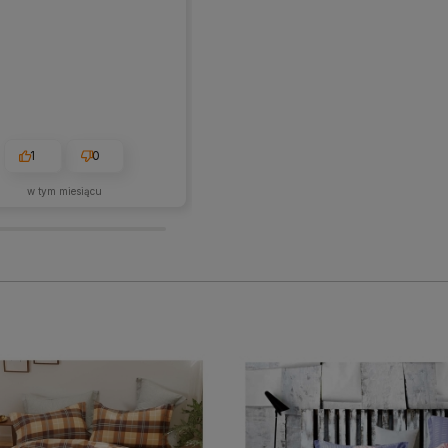
1
0
1
0
w tym miesiącu
2026-05-28