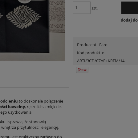
szt.
dodaj d
Producent:
Faro
Kod produktu:
ARTI/3CZ./CZAR+KREM/14
 odcieniu
to doskonałe połączenie
kości bawełny
, ręczniki są miękkie,
nego użytkowania.
u i sprawia, że stanowią
wnętrza przytulność i elegancję.
 czemu jest praktyczny zarówno do