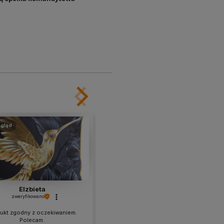
gląd
podgląd
Elzbieta
Milena
zweryfikowano
zweryfikowano
ukt zgodny z oczekiwaniem.
Polecam
Polecam.