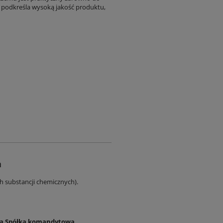
e podkreśla wysoką jakość produktu,
a
ch substancji chemicznych).
cią Spółka komandytowa