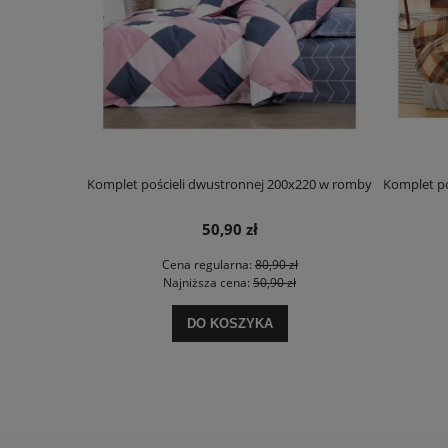
5x45 Blink
Komplet pościeli dwustronnej 200x220 w romby
Komplet po
50,90 zł
ł
Cena regularna:
80,90 zł
ł
Najniższa cena:
50,90 zł
DO KOSZYKA