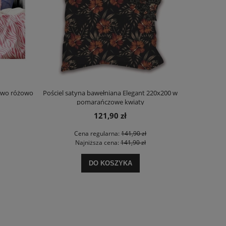
towo różowo
Pościel satyna bawełniana Elegant 220x200 w
Poszewka dek
pomarańczowe kwiaty
121,90 zł
Cena regularna:
141,90 zł
Najniższa cena:
141,90 zł
DO KOSZYKA