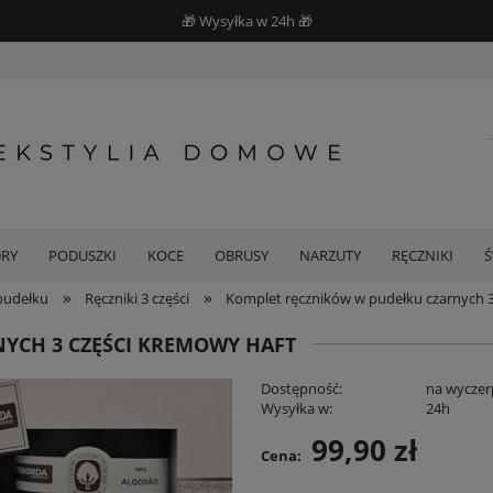
🎁 Wysyłka w 24h 🎁
DRY
PODUSZKI
KOCE
OBRUSY
NARZUTY
RĘCZNIKI
»
»
pudełku
Ręczniki 3 części
Komplet ręczników w pudełku czarnych 3
YCH 3 CZĘŚCI KREMOWY HAFT
Dostępność:
na wyczer
Wysyłka w:
24h
99,90 zł
Cena: