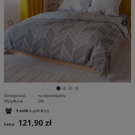
Dostępność:
na wyczerpaniu
Wysyłka w:
24h
5
osób
kupiło
6
szt.
121,90 zł
Cena: