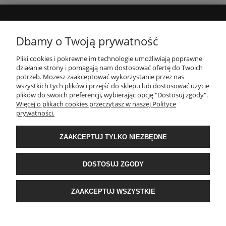
MOJE KONTO
Dbamy o Twoją prywatność
Pliki cookies i pokrewne im technologie umożliwiają poprawne
INFORMACJE
działanie strony i pomagają nam dostosować ofertę do Twoich
potrzeb. Możesz zaakceptować wykorzystanie przez nas
wszystkich tych plików i przejść do sklepu lub dostosować użycie
PŁATNOŚCI I DOSTAWA
plików do swoich preferencji, wybierając opcję "Dostosuj zgody".
Więcej o plikach cookies przeczytasz w naszej Polityce
prywatności.
O NAS
ZAAKCEPTUJ TYLKO NIEZBĘDNE
POPULARNE KATEGORIE
DOSTOSUJ ZGODY
E-Ekomax - sklep z pościelą
| NIP: 5512362499, REGON: 356817076 | ul.
ZAAKCEPTUJ WSZYSTKIE
Krakowska 201, 34-124 Klecza Dolna, woj. małopolskie | e-mail:
obsluga@e-
ekomax.pl
| telefon:
507 086 377
POKAŻ PEŁNĄ WERSJĘ STRONY