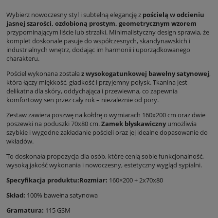
Wybierz nowoczesny styl i subtelną elegancję z
pościelą w odcieniu
jasnej szarości, ozdobioną prostym, geometrycznym wzorem
przypominającym liście lub strzałki. Minimalistyczny design sprawia, że
komplet doskonale pasuje do współczesnych, skandynawskich i
industrialnych wnętrz, dodając im harmonii i uporządkowanego
charakteru.
Pościel wykonana została
z wysokogatunkowej bawełny satynowej
,
która łączy miękkość, gładkość i przyjemny połysk. Tkanina jest
delikatna dla skóry, oddychająca i przewiewna, co zapewnia
komfortowy sen przez cały rok – niezależnie od pory.
Zestaw zawiera poszwę na kołdrę o wymiarach 160x200 cm oraz dwie
poszewki na poduszki 70x80 cm.
Zamek błyskawiczny
umożliwia
szybkie i wygodne zakładanie pościeli oraz jej idealne dopasowanie do
wkładów.
To doskonała propozycja dla osób, które cenią sobie funkcjonalność,
wysoką jakość wykonania i nowoczesny, estetyczny wygląd sypialni.
Specyfikacja produktu:
Rozmiar:
160×200 + 2x70x80
Skład:
100% bawełna satynowa
Gramatura:
115 GSM