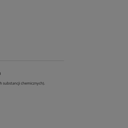
a
ch substancji chemicznych).