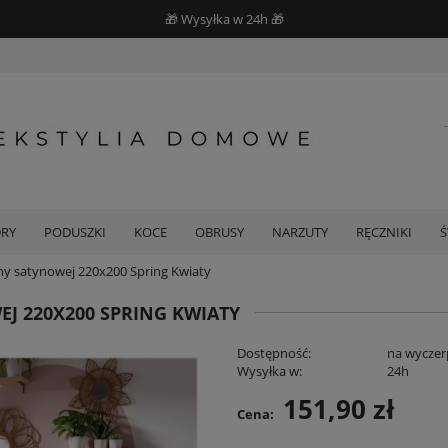
🎁 Wysyłka w 24h 🎁
DRY
PODUSZKI
KOCE
OBRUSY
NARZUTY
RĘCZNIKI
ny satynowej 220x200 Spring Kwiaty
J 220X200 SPRING KWIATY
Dostępność:
na wyczer
Wysyłka w:
24h
151,90 zł
Cena: