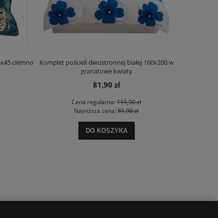
5x45 ciemno
Komplet pościeli dwustronnej białej 160x200 w
Komplet pośc
granatowe kwiaty
81,90 zł
Cena regularna:
111,90 zł
Najniższa cena:
81,90 zł
DO KOSZYKA