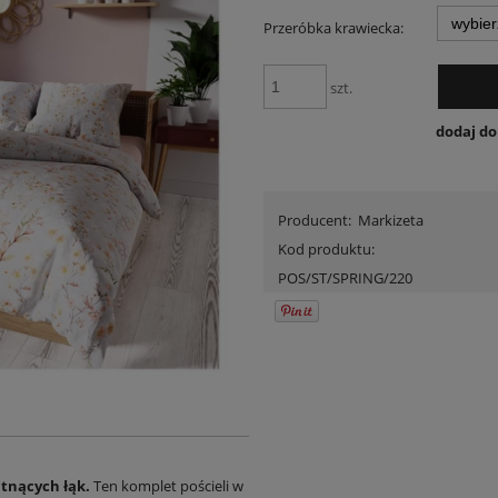
Przeróbka krawiecka:
szt.
dodaj d
Producent:
Markizeta
Kod produktu:
POS/ST/SPRING/220
itnących łąk.
Ten komplet pościeli w