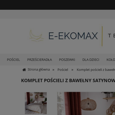
POŚCIEL
PRZEŚCIERADŁA
POSZEWKI
DLA DZIECI
KOŁ
»
»
Strona główna
Pościel
Komplet pościeli z baweł
KOMPLET POŚCIELI Z BAWEŁNY SATYNOWE