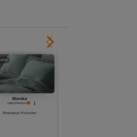
gląd
podgląd
Monika
Katarzyna
zweryfikowano
zweryfikowano
Rewelacja !Polecam!
Polecam szybko i sprawnie.
Ręczniki piękne 👍️