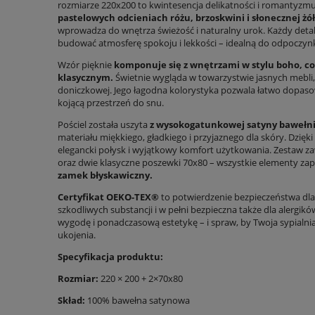
rozmiarze 220x200 to kwintesencja delikatności i romantyzm
pastelowych odcieniach różu, brzoskwini i słonecznej żół
wprowadza do wnętrza świeżość i naturalny urok. Każdy detal
budować atmosferę spokoju i lekkości – idealną do odpoczyn
Wzór pięknie
komponuje się z wnętrzami w stylu boho, c
klasycznym.
Świetnie wygląda w towarzystwie jasnych mebli, 
doniczkowej. Jego łagodna kolorystyka pozwala łatwo dopaso
kojącą przestrzeń do snu.
Pościel została uszyta
z wysokogatunkowej satyny bawełni
materiału miękkiego, gładkiego i przyjaznego dla skóry. Dzię
elegancki połysk i wyjątkowy komfort użytkowania. Zestaw z
oraz dwie klasyczne poszewki 70x80 – wszystkie elementy zap
zamek błyskawiczny.
Certyfikat OEKO-TEX®
to potwierdzenie bezpieczeństwa dla 
szkodliwych substancji i w pełni bezpieczna także dla alergikó
wygodę i ponadczasową estetykę – i spraw, by Twoja sypialni
ukojenia.
Specyfikacja produktu:
Rozmiar:
220 × 200 + 2×70x80
Skład:
100% bawełna satynowa