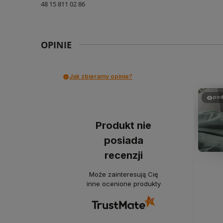
48 15 811 02 86
OPINIE
Jak zbieramy opinie?
pod
Produkt nie
posiada
recenzji
Może zainteresują Cię
inne ocenione produkty