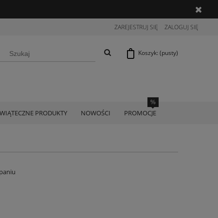
ZAREJESTRUJ SIĘ
ZALOGUJ SIĘ
Koszyk:
(pusty)
ŚWIĄTECZNE PRODUKTY
NOWOŚCI
PROMOCJE
paniu