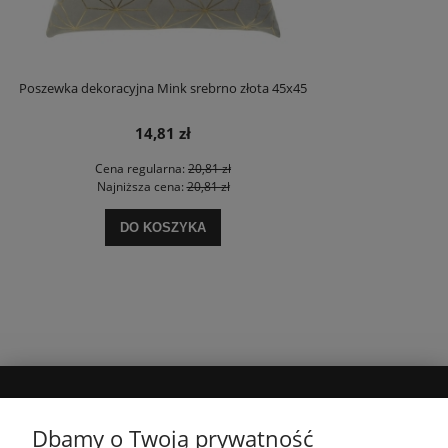
Poszewka dekoracyjna Mink srebrno złota 45x45
14,81 zł
Cena regularna:
20,81 zł
Najniższa cena:
20,81 zł
DO KOSZYKA
MOJE KONTO
Dbamy o Twoją prywatność