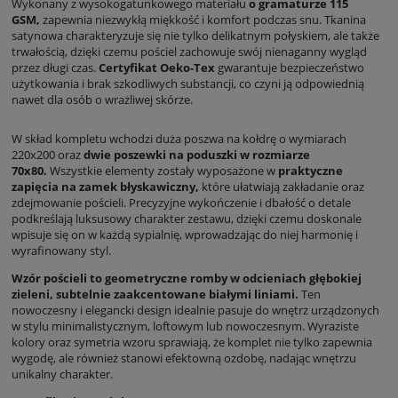
Wykonany z wysokogatunkowego materiału
o gramaturze 115
GSM,
zapewnia niezwykłą miękkość i komfort podczas snu. Tkanina
satynowa charakteryzuje się nie tylko delikatnym połyskiem, ale także
trwałością, dzięki czemu pościel zachowuje swój nienaganny wygląd
przez długi czas.
Certyfikat Oeko-Tex
gwarantuje bezpieczeństwo
użytkowania i brak szkodliwych substancji, co czyni ją odpowiednią
nawet dla osób o wrażliwej skórze.
W skład kompletu wchodzi duża poszwa na kołdrę o wymiarach
220x200 oraz
dwie poszewki na poduszki w rozmiarze
70x80.
Wszystkie elementy zostały wyposażone w
praktyczne
zapięcia na zamek błyskawiczny,
które ułatwiają zakładanie oraz
zdejmowanie pościeli. Precyzyjne wykończenie i dbałość o detale
podkreślają luksusowy charakter zestawu, dzięki czemu doskonale
wpisuje się on w każdą sypialnię, wprowadzając do niej harmonię i
wyrafinowany styl.
Wzór pościeli to geometryczne romby w odcieniach głębokiej
zieleni, subtelnie zaakcentowane białymi liniami.
Ten
nowoczesny i elegancki design idealnie pasuje do wnętrz urządzonych
w stylu minimalistycznym, loftowym lub nowoczesnym. Wyraziste
kolory oraz symetria wzoru sprawiają, że komplet nie tylko zapewnia
wygodę, ale również stanowi efektowną ozdobę, nadając wnętrzu
unikalny charakter.