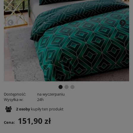
Dostępność:
na wyczerpaniu
Wysyłka w:
24h
2
osoby
kupiły
ten produkt
151,90 zł
Cena: