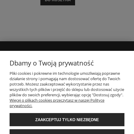
MOJE KONTO
Dbamy o Twoją prywatność
Pliki cookies i pokrewne im technologie umożliwiają poprawne
INFORMACJE
działanie strony i pomagają nam dostosować ofertę do Twoich
potrzeb. Możesz zaakceptować wykorzystanie przez nas
wszystkich tych plików i przejść do sklepu lub dostosować użycie
PŁATNOŚCI I DOSTAWA
plików do swoich preferencji, wybierając opcję "Dostosuj zgody".
Więcej o plikach cookies przeczytasz w naszej Polityce
prywatności.
O NAS
ZAAKCEPTUJ TYLKO NIEZBĘDNE
POPULARNE KATEGORIE