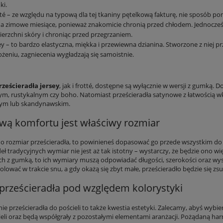
ki.
té – ze względu na typową dla tej tkaniny pętelkową fakturę, nie sposób pom
na zimowe miesiące, ponieważ znakomicie chronią przed chłodem. Jednocześn
erzchni skóry i chroniąc przed przegrzaniem.
ey – to bardzo elastyczna, miękka i przewiewna dzianina. Stworzone z niej 
ożeniu, zagniecenia wygładzają się samoistnie.
rześcieradła jersey
, jak i frotté, dostępne są wyłącznie w wersji z gumką.
ym, rustykalnym czy boho. Natomiast prześcieradła satynowe z łatwością 
nym lub skandynawskim.
wą komfortu jest właściwy rozmiar
zi o rozmiar prześcieradła, to powinieneś dopasować go przede wszystkim do
eł tradycyjnych wymiar nie jest aż tak istotny – wystarczy, że będzie ono wi
h z gumką, to ich wymiary muszą odpowiadać długości, szerokości oraz wys
rolować w trakcie snu, a gdy okażą się zbyt małe, prześcieradło będzie się zsu
prześcieradła pod względem kolorystyki
e prześcieradła do pościeli to także kwestia estetyki. Zalecamy, abyś wybie
ieli oraz będą współgrały z pozostałymi elementami aranżacji. Pożądaną harm