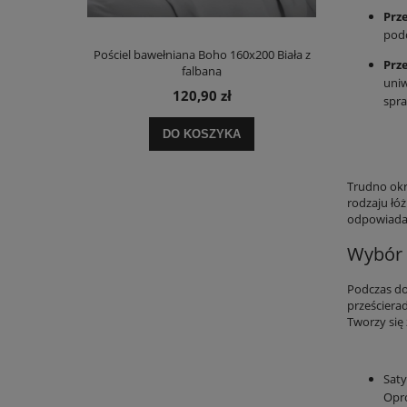
Prz
podc
00 Beżowa z
Pościel bawełniana Boho 160x200 Biała z
Pościel baw
Prz
falbaną
uniw
120,90 zł
spra
DO KOSZYKA
Trudno okre
rodzaju łóż
odpowiada
Wybór p
Podczas do
prześciera
Tworzy się 
Saty
Opró