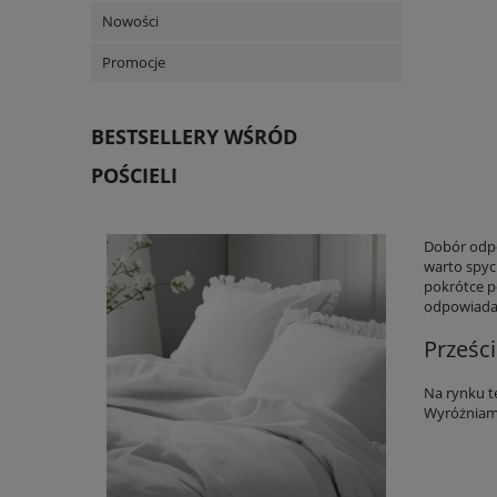
Nowości
Promocje
BESTSELLERY WŚRÓD
POŚCIELI
Dobór odpo
warto spyc
pokrótce po
odpowiada
Prześci
Na rynku t
Wyróżniamy