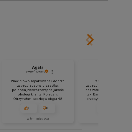
Agata
Katarzyna
zweryfikowano
zweryfikowano
Prawidłowo zapakowana i dobrze
Paczka była odpowiedn
zabezpieczona przesyłka,
zabezpieczona. Szybko, spr
polecam,Pierwszorzędna jakość
bez żadnych problemów. Je
obsługi klienta. Polecam.
tak. Bardzo sprawnie zreali
Otrzymałam paczkę w ciągu 48
przesyłka.Bardzo szybka rea
godzin. Ten sklep to moje odkrycie.
zamówienia. Polecam.
Konkurencja powinna brać przykład.
1
0
2
0
🚀💯👍️
w tym miesiącu
w tym miesiącu