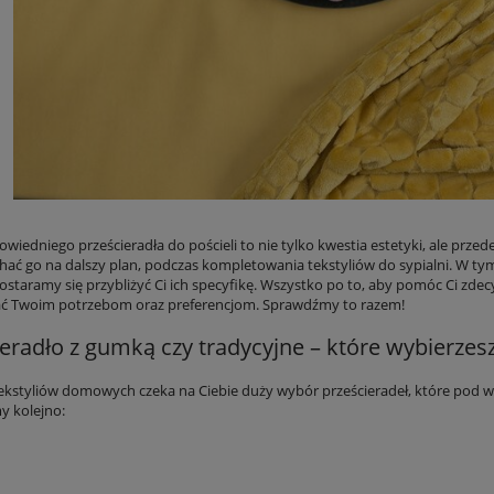
wiedniego prześcieradła do pościeli to nie tylko kwestia estetyki, ale prz
hać go na dalszy plan, podczas kompletowania tekstyliów do sypialni. W tym
staramy się przybliżyć Ci ich specyfikę. Wszystko po to, aby pomóc Ci zdecy
ć Twoim potrzebom oraz preferencjom. Sprawdźmy to razem!
eradło z gumką czy tradycyjne – które wybierzes
ekstyliów domowych czeka na Ciebie duży wybór prześcieradeł, które pod
 kolejno: