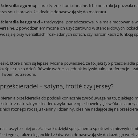
eścieradła z gumką
– praktyczne i funkcjonalne. Ich konstrukcja pozwala n
zas snu i sprawia, że idealnie dopasowują się do materaca.
ełniana Boho 160x200 Różowa z
Pościel bawełniana Boho 160x200 Taupe
eścieradła bez gumki
– tradycyjne i ponadczasowe. Nie mają mocowania w po
falbaną
falbaną
ersalne. Z powodzeniem można ich użyć zarówno w standardowych łóżkach 
120,90 zł
120,90 zł
wdzą się przy wersalkach, rozkładanych sofach, czy narożnikach z funkcją sp
DO KOSZYKA
DO KOSZYKA
ślić, które z nich są lepsze. Można powiedzieć, że to, jaki typ prześcieradła
ku śpisz na co dzień. Równie ważne są jednak indywidualne preferencje – za
 Twoim potrzebom.
rześcieradeł – satyna, frotté czy jersey?
bierania prześcieradła do pościeli koniecznie zwróć uwagę na to, z jakiego 
dła to te z naturalnym składem, wykonane np. z bawełny. Jej włókna są przyj
z nich różnego rodzaju tkaniny i dzianiny, idealnie nadające się na prześciera
na – uszyte z niej prześcieradła, dzięki specjalnemu splotowi są niezwykle 
cz tego są także eleganckie i z łatwością dopasowują się do każdego wnętrz