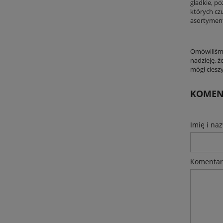
gładkie, p
których cz
asortyment 
Omówiliśmy
nadzieję, 
mógł ciesz
KOMENT
Imię i na
Komentar