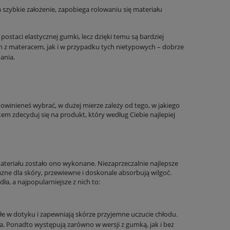
a szybkie założenie, zapobiega rolowaniu się materiału
 z
Pościel Pure Eco Line bawełniana 160x200
Pościel Pure Eco Lin
staci elastycznej gumki, lecz dzięki temu są bardziej
beżowa z guziczkami
ciepłoszara 
z materacem, jak i w przypadku tych nietypowych – dobrze
120,90 zł
120,
ania.
POWIADOM O DOSTĘPNOŚCI
DO KO
 powinieneś wybrać, w dużej mierze zależy od tego, w jakiego
tem zdecyduj się na produkt, który według Ciebie najlepiej
materiału zostało ono wykonane. Niezaprzeczalnie najlepsze
azne dla skóry, przewiewne i doskonale absorbują wilgoć.
dła, a najpopularniejsze z nich to:
miłe w dotyku i zapewniają skórze przyjemne uczucie chłodu.
a. Ponadto występują zarówno w wersji z gumką, jak i bez