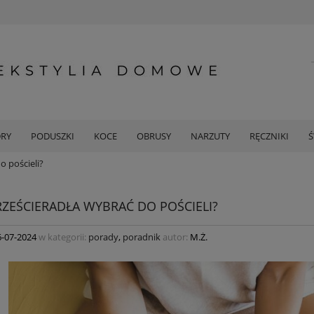
DRY
PODUSZKI
KOCE
OBRUSY
NARZUTY
RĘCZNIKI
o pościeli?
PRZEŚCIERADŁA WYBRAĆ DO POŚCIELI?
6-07-2024
w kategorii:
porady
,
poradnik
autor:
M.Ż.