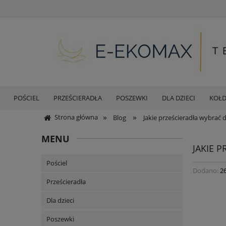
POŚCIEL
PRZEŚCIERADŁA
POSZEWKI
DLA DZIECI
KOŁ
»
»
Strona główna
Blog
Jakie prześcieradła wybrać d
MENU
JAKIE 
Pościel
Dodano:
2
Prześcieradła
Dla dzieci
Poszewki