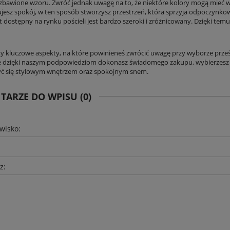
ozbawione wzoru. Zwróć jednak uwagę na to, że niektóre kolory mogą mieć 
ujesz spokój, w ten sposób stworzysz przestrzeń, która sprzyja odpoczynkow
dostępny na rynku pościeli jest bardzo szeroki i zróżnicowany. Dzięki temu 
 kluczowe aspekty, na które powinieneś zwrócić uwagę przy wyborze prześc
że dzięki naszym podpowiedziom dokonasz świadomego zakupu, wybierzesz p
yć się stylowym wnętrzem oraz spokojnym snem.
ARZE DO WPISU (0)
zwisko:
z: