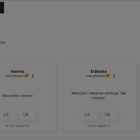
esu
Hanna
Elżbieta
zweryfikowano
zweryfikowano
Należyta i staranna obsługa. Tak
Wszystko dobrze
trzymać.
1
0
1
0
w tym tygodniu
w tym tygodniu