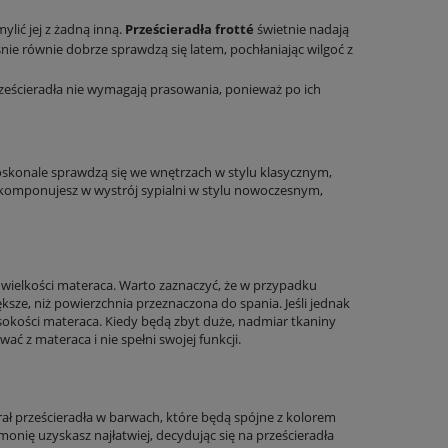
ylić jej z żadną inną.
Prześcieradła frotté
świetnie nadają
ie równie dobrze sprawdzą się latem, pochłaniając wilgoć z
prześcieradła nie wymagają prasowania, ponieważ po ich
 Doskonale sprawdzą się we wnętrzach w stylu klasycznym,
wkomponujesz w wystrój sypialni w stylu nowoczesnym,
 wielkości materaca. Warto zaznaczyć, że w przypadku
ększe, niż powierzchnia przeznaczona do spania. Jeśli jednak
okości materaca. Kiedy będą zbyt duże, nadmiar tkaniny
wać z materaca i nie spełni swojej funkcji.
rał prześcieradła w barwach, które będą spójne z kolorem
onię uzyskasz najłatwiej, decydując się na prześcieradła