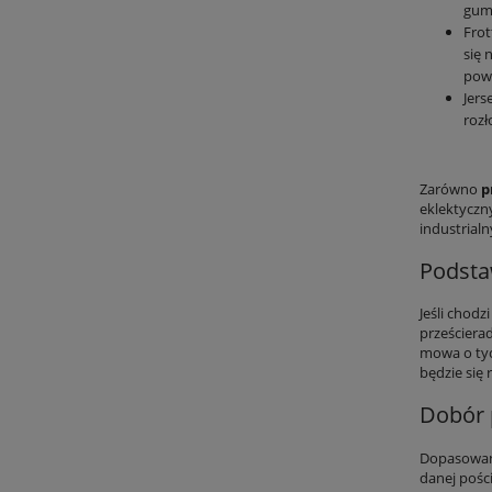
gum
Frot
się 
powi
Jers
rozł
Zarówno
p
eklektyczn
industrial
Podsta
Jeśli chod
prześcierad
mowa o tyc
będzie się 
Dobór 
Dopasowani
danej pośc