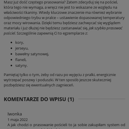
Masz już dość częstego prasowania? Zatem zdecyduj się na pościel,
która tego nie wymaga, a wręcz nie jest to wskazane ze względu na
właściwości tkaniny. Wtedy kluczowe znaczenie ma również wybranie
odpowiedniego trybu w pralce – ustawienie dopasowanej temperatury
oraz mocy wirowania. Dzięki temu będziesz zachwycać się wyglądem
materiału i już dłużej nie będziesz zastanawiać się,
jak szybko prasować
pościel
. Szczególnie zapewnią Ci to egzemplarze z:
kory,
jerseyu,
bawełny satynowej,
flaneli,
satyny.
Pamiętaj tylko o tym, żeby od razu po wyjęciu z pralki, energicznie
wytrzepać poszwy i poduszki. W ten sposób jeszcze skuteczniej
pozbędziesz się ewentualnych zagnieceń.
KOMENTARZE DO WPISU (1)
Iwonka
1 maja 2022
A jak chodzi o prasowanie pościeli to ja sobie zakupiłam system od