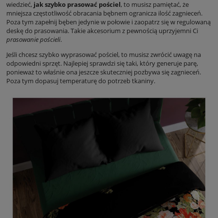
wiedzieć,
jak szybko prasować pościel
, to musisz pamiętać, że
mniejsza częstotliwość obracania bębnem ogranicza ilość zagnieceń.
Poza tym zapełnij bęben jedynie w połowie i zaopatrz się w regulowaną
deskę do prasowania. Takie akcesorium z pewnością uprzyjemni Ci
prasowanie pościeli
.
Jeśli chcesz szybko wyprasować pościel, to musisz zwrócić uwagę na
odpowiedni sprzęt. Najlepiej sprawdzi się taki, który generuje parę,
ponieważ to właśnie ona jeszcze skuteczniej pozbywa się zagnieceń.
Poza tym dopasuj temperaturę do potrzeb tkaniny.