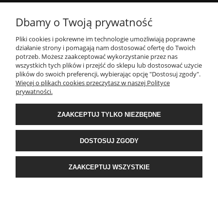
MOJE KONTO
Dbamy o Twoją prywatność
Pliki cookies i pokrewne im technologie umożliwiają poprawne
INFORMACJE
działanie strony i pomagają nam dostosować ofertę do Twoich
potrzeb. Możesz zaakceptować wykorzystanie przez nas
wszystkich tych plików i przejść do sklepu lub dostosować użycie
PŁATNOŚCI I DOSTAWA
plików do swoich preferencji, wybierając opcję "Dostosuj zgody".
Więcej o plikach cookies przeczytasz w naszej Polityce
prywatności.
O NAS
ZAAKCEPTUJ TYLKO NIEZBĘDNE
POPULARNE KATEGORIE
DOSTOSUJ ZGODY
E-Ekomax - sklep z pościelą
| NIP: 5512362499, REGON: 356817076 | ul.
ZAAKCEPTUJ WSZYSTKIE
Krakowska 201, 34-124 Klecza Dolna, woj. małopolskie | e-mail:
obsluga@e-
ekomax.pl
| telefon:
507 086 377
POKAŻ PEŁNĄ WERSJĘ STRONY
Sklep internetowy Shoper Premium