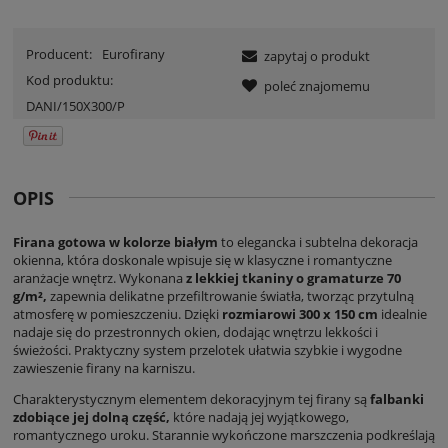
Producent:
Eurofirany
zapytaj o produkt
Kod produktu:
poleć znajomemu
DANI/150X300/P
OPIS
Firana gotowa w kolorze białym
to elegancka i subtelna dekoracja
okienna, która doskonale wpisuje się w klasyczne i romantyczne
aranżacje wnętrz. Wykonana
z lekkiej tkaniny o gramaturze 70
g/m²,
zapewnia delikatne przefiltrowanie światła, tworząc przytulną
atmosferę w pomieszczeniu. Dzięki
rozmiarowi 300 x 150 cm
idealnie
nadaje się do przestronnych okien, dodając wnętrzu lekkości i
świeżości. Praktyczny system przelotek ułatwia szybkie i wygodne
zawieszenie firany na karniszu.
Charakterystycznym elementem dekoracyjnym tej firany są
falbanki
zdobiące jej dolną część,
które nadają jej wyjątkowego,
romantycznego uroku. Starannie wykończone marszczenia podkreślają