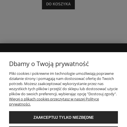
DO KOSZYKA
MOJE KONTO
Dbamy o Twoją prywatność
Pliki cookies i pokrewne im technologie umożliwiają poprawne
INFORMACJE
działanie strony i pomagają nam dostosować ofertę do Twoich
potrzeb. Możesz zaakceptować wykorzystanie przez nas
wszystkich tych plików i przejść do sklepu lub dostosować użycie
PŁATNOŚCI I DOSTAWA
plików do swoich preferencji, wybierając opcję "Dostosuj zgody".
Więcej o plikach cookies przeczytasz w naszej Polityce
prywatności.
O NAS
ZAAKCEPTUJ TYLKO NIEZBĘDNE