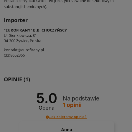
Posiada certyfikat Oeko-Tex (tekstylia są wolne od szkodliwych
substancji chemicznych).
Importer
"EUROFIRANY" B.B. CHOCZYŃSCY
Ul. Sienkiewicza, 81
34-300 Żywiec, Polska
kontakt@eurofirany.pl
(33)8652366
OPINIE
(1)
5.0
Na podstawie
1
opinii
Ocena
Jak zbieramy opinie?
Anna