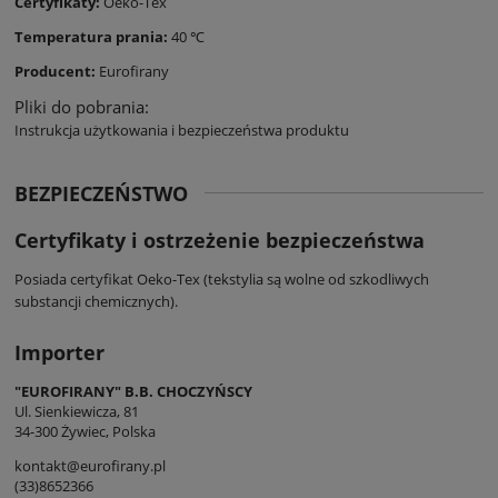
Certyfikaty:
Oeko-Tex
Temperatura prania:
40 ℃
Producent:
Eurofirany
Pliki do pobrania:
Instrukcja użytkowania i bezpieczeństwa produktu
BEZPIECZEŃSTWO
Certyfikaty i ostrzeżenie bezpieczeństwa
Posiada certyfikat Oeko-Tex (tekstylia są wolne od szkodliwych
substancji chemicznych).
Importer
"EUROFIRANY" B.B. CHOCZYŃSCY
Ul. Sienkiewicza, 81
34-300 Żywiec, Polska
kontakt@eurofirany.pl
(33)8652366