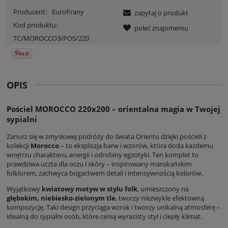
Producent:
Eurofirany
zapytaj o produkt
Kod produktu:
poleć znajomemu
TC/MOROCCO3/POS/220
OPIS
Pościel MOROCCO 220x200 – orientalna magia w Twojej
sypialni
Zanurz się w zmysłowej podróży do świata Orientu dzięki pościeli z
kolekcji
Morocco
– to eksplozja barw i wzorów, która doda każdemu
wnętrzu charakteru, energii i odrobiny egzotyki. Ten komplet to
prawdziwa uczta dla oczu i skóry – inspirowany marokańskim
folklorem, zachwyca bogactwem detali i intensywnością kolorów.
Wyjątkowy
kwiatowy motyw w stylu folk
, umieszczony na
głębokim, niebiesko-zielonym tle
, tworzy niezwykle efektowną
kompozycję. Taki design przyciąga wzrok i tworzy unikalną atmosferę –
idealną do sypialni osób, które cenią wyrazisty styl i ciepły klimat.