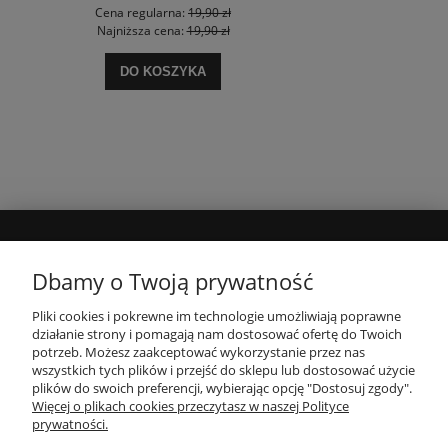
Cena regularna:
19,90 zł
Najniższa cena:
19,90 zł
DO KOSZYKA
MOJE KONTO
Dbamy o Twoją prywatność
Pliki cookies i pokrewne im technologie umożliwiają poprawne
INFORMACJE
działanie strony i pomagają nam dostosować ofertę do Twoich
potrzeb. Możesz zaakceptować wykorzystanie przez nas
wszystkich tych plików i przejść do sklepu lub dostosować użycie
PŁATNOŚCI I DOSTAWA
plików do swoich preferencji, wybierając opcję "Dostosuj zgody".
Więcej o plikach cookies przeczytasz w naszej Polityce
prywatności.
O NAS