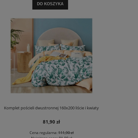
DO KOSZYKA
Komplet pościeli dwustronnej 160x200 liście i kwiaty
81,90 zł
Cena regularna:
111,90 zł