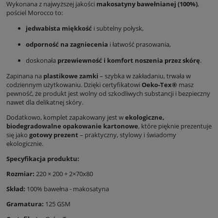
Wykonana z najwyższej jakości
makosatyny bawełnianej (100%)
,
pościel Morocco to:
jedwabista miękkość
i subtelny połysk,
odporność na zagniecenia
i łatwość prasowania,
doskonała
przewiewność i komfort noszenia przez skórę
.
Zapinana na
plastikowe zamki
– szybka w zakładaniu, trwała w
codziennym użytkowaniu. Dzięki certyfikatowi
Oeko-Tex®
masz
pewność, że produkt jest wolny od szkodliwych substancji i bezpieczny
nawet dla delikatnej skóry.
Dodatkowo, komplet zapakowany jest w
ekologiczne,
biodegradowalne opakowanie kartonowe
, które pięknie prezentuje
się jako
gotowy prezent
– praktyczny, stylowy i świadomy
ekologicznie.
Specyfikacja produktu:
Rozmiar:
220 × 200 + 2×70x80
Skład:
100% bawełna - makosatyna
Gramatura:
125 GSM