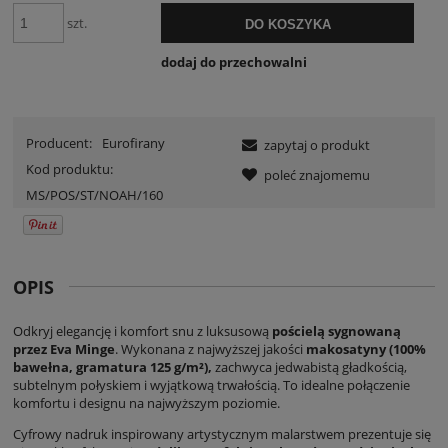
szt.
DO KOSZYKA
dodaj do przechowalni
Producent:
Eurofirany
zapytaj o produkt
Kod produktu:
poleć znajomemu
MS/POS/ST/NOAH/160
OPIS
Odkryj elegancję i komfort snu z luksusową
pościelą sygnowaną
przez Eva Minge
. Wykonana z najwyższej jakości
makosatyny (100%
bawełna, gramatura 125 g/m²),
zachwyca jedwabistą gładkością,
subtelnym połyskiem i wyjątkową trwałością. To idealne połączenie
komfortu i designu na najwyższym poziomie.
Cyfrowy nadruk inspirowany artystycznym malarstwem prezentuje się