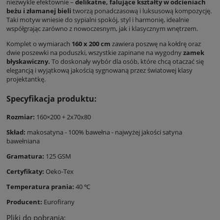
niezwykle efektownie –
delikatne, falujące kształty w odcieniach
beżu i złamanej bieli
tworzą ponadczasową i luksusową kompozycję.
Taki motyw wniesie do sypialni spokój, styl i harmonię, idealnie
współgrając zarówno z nowoczesnym, jak i klasycznym wnętrzem.
Komplet o wymiarach
160 x 200 cm
zawiera poszwę na kołdrę oraz
dwie poszewki na poduszki, wszystkie zapinane na wygodny
zamek
błyskawiczny.
To doskonały wybór dla osób, które chcą otaczać się
elegancją i wyjątkową jakością sygnowaną przez światowej klasy
projektantkę.
Specyfikacja produktu:
Rozmiar:
160×200 + 2x70x80
Skład:
makosatyna - 100% bawełna - najwyżej jakości satyna
bawełniana
Gramatura:
125 GSM
Certyfikaty:
Oeko-Tex
Temperatura prania:
40 ℃
Producent:
Eurofirany
Pliki do pobrania: