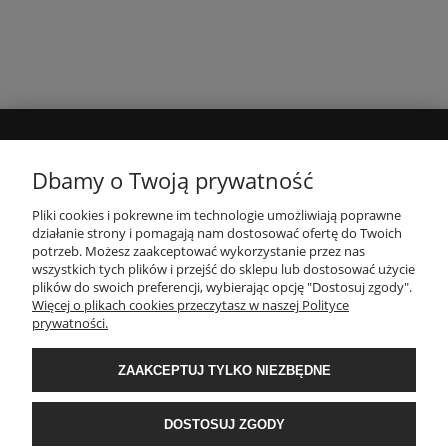
MOJE KONTO
Dbamy o Twoją prywatność
Pliki cookies i pokrewne im technologie umożliwiają poprawne
INFORMACJE
działanie strony i pomagają nam dostosować ofertę do Twoich
potrzeb. Możesz zaakceptować wykorzystanie przez nas
wszystkich tych plików i przejść do sklepu lub dostosować użycie
PŁATNOŚCI I DOSTAWA
plików do swoich preferencji, wybierając opcję "Dostosuj zgody".
Więcej o plikach cookies przeczytasz w naszej Polityce
prywatności.
O NAS
ZAAKCEPTUJ TYLKO NIEZBĘDNE
POPULARNE KATEGORIE
DOSTOSUJ ZGODY