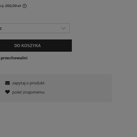
ką:
202,90 zł
 krócej niż
sza cena od
ł się w
DO KOSZYKA
o przechowalni
zapytaj o produkt
poleć znajomemu