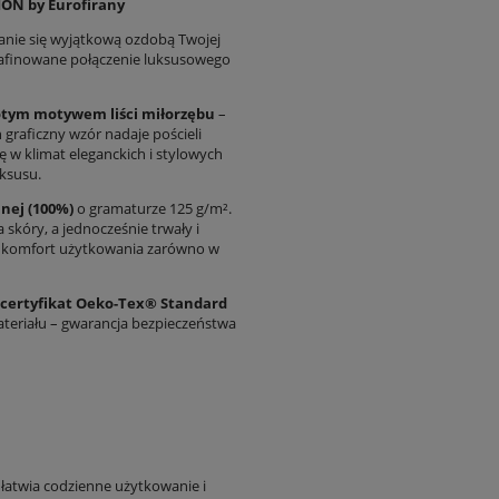
ION by Eurofirany
stanie się wyjątkową ozdobą Twojej
afinowane połączenie luksusowego
łotym motywem liści miłorzębu
–
 graficzny wzór nadaje pościeli
ę w klimat eleganckich i stylowych
ksusu.
nej (100%)
o gramaturze 125 g/m².
a skóry, a jednocześnie trwały i
i komfort użytkowania zarówno w
certyfikat Oeko-Tex® Standard
materiału – gwarancja bezpieczeństwa
ułatwia codzienne użytkowanie i