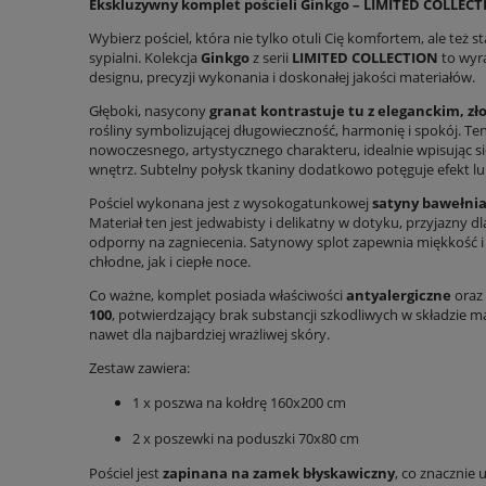
Ekskluzywny komplet pościeli Ginkgo – LIMITED COLLECT
Wybierz pościel, która nie tylko otuli Cię komfortem, ale też 
sypialni. Kolekcja
Ginkgo
z serii
LIMITED COLLECTION
to wyr
designu, precyzji wykonania i doskonałej jakości materiałów.
Głęboki, nasycony
granat kontrastuje tu z eleganckim, z
rośliny symbolizującej długowieczność, harmonię i spokój. Ten
nowoczesnego, artystycznego charakteru, idealnie wpisując si
wnętrz. Subtelny połysk tkaniny dodatkowo potęguje efekt lu
Pościel wykonana jest z wysokogatunkowej
satyny bawełnia
Materiał ten jest jedwabisty i delikatny w dotyku, przyjazny dl
odporny na zagniecenia. Satynowy splot zapewnia miękkość 
chłodne, jak i ciepłe noce.
Co ważne, komplet posiada właściwości
antyalergiczne
oraz
100
, potwierdzający brak substancji szkodliwych w składzie 
nawet dla najbardziej wrażliwej skóry.
Zestaw zawiera:
1 x poszwa na kołdrę 160x200 cm
2 x poszewki na poduszki 70x80 cm
Pościel jest
zapinana na zamek błyskawiczny
, co znacznie 