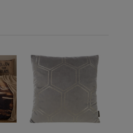
w tym miesiącu
wczoraj