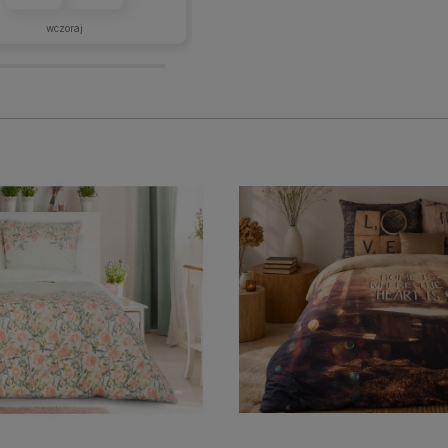
wczoraj
w tym miesiącu