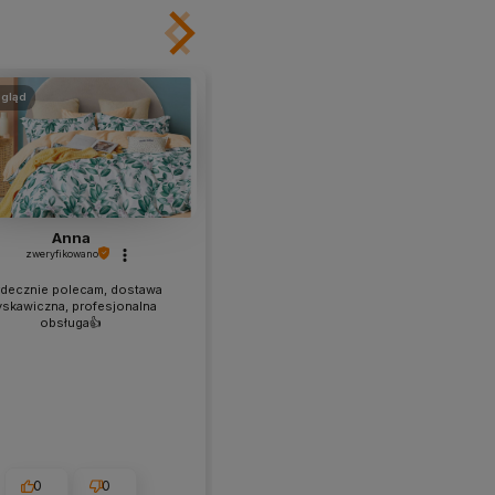
gląd
podgląd
Anna
TERESA
zweryfikowano
zweryfikowano
decznie polecam, dostawa
💪 Zakup spełnia moje oczekiwania
yskawiczna, profesjonalna
jeśli chodzi o materiał, wzór i
obsługa👍️
wysyłkę.
0
0
1
0