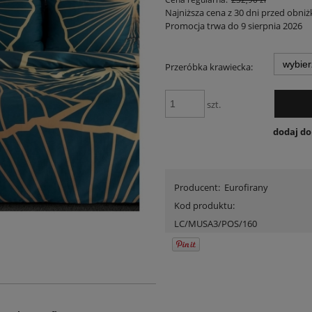
Najniższa cena z 30 dni przed obniż
Promocja trwa do 9 sierpnia 2026
Jeżeli produkt jest sprzedawany
30 dni, wyświetlana jest najniż
Przeróbka krawiecka:
momentu, kiedy produkt pojawi
sprzedaży.
szt.
dodaj d
Producent:
Eurofirany
Kod produktu:
LC/MUSA3/POS/160