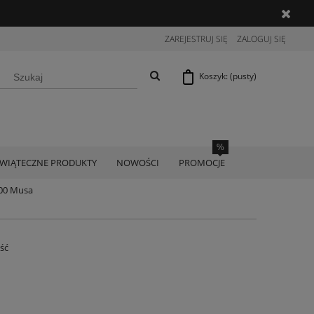
ZAREJESTRUJ SIĘ
ZALOGUJ SIĘ
Koszyk:
(pusty)
ŚWIĄTECZNE PRODUKTY
NOWOŚCI
PROMOCJE
200 Musa
ość