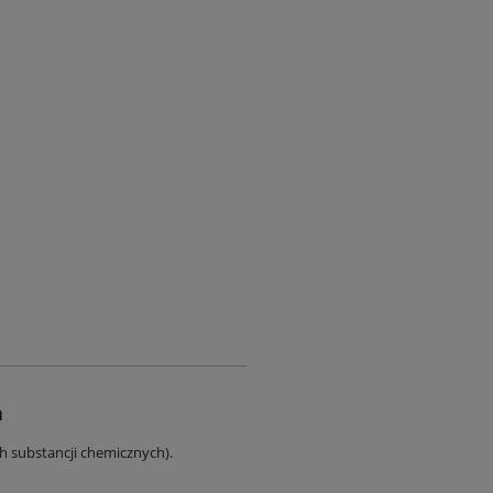
a
ch substancji chemicznych).