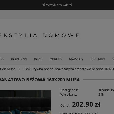
🎁 Wysyłka w 24h 🎁
DRY
PODUSZKI
KOCE
OBRUSY
NARZUTY
RĘCZNIKI
»
ction Musa
Ekskluzywna pościel makosatyna granatowo beżowa 160x
RANATOWO BEŻOWA 160X200 MUSA
Dostępność:
średnia il
Wysyłka w:
24h
202,90 zł
Cena:
Cena regularna:
232,90 zł