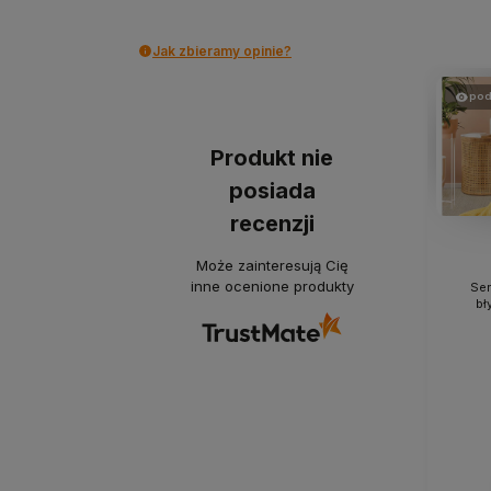
Jak zbieramy opinie?
pod
Produkt nie
posiada
recenzji
Może zainteresują Cię
inne ocenione produkty
Ser
bł