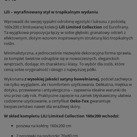
Lili – wyrafinowany styl w tropikalnym wydaniu
Wprowadź do swojej sypialni odrobinę egzotyki i luksusu z pościelą
160x200 z limitowanej kolekcji
Lili Limited Collection
od Eurofirany.
Ta wyjątkowa propozycja łączy w sobie głęboki, granatowy odcień z
efektownym, złotym wzorem inspirowanym strukturą liści tropikalnych
roślin.
Minimalistyczna, a jednocześnie niezwykle dekoracyjna forma sprawia,
że komplet świetnie odnajdzie się w nowoczesnych, eleganckich
wnętrzach, dodając im charakteru i klasy. To wybór dla osób, które
cenią sobie oryginalność i design z najwyższej półki.
Wykonana
z wysokiej jakości satyny bawełnianej,
pościel zachwyca
nie tylko wyglądem, ale i komfortem użytkowania. Delikatna, miękka w
dotyku, przewiewna i antyalergiczna – zapewnia idealne warunki do
snu przez cały rok. Praktyczne zapięcie na zamek błyskawiczny ułatwia
codzienne użytkowanie, a certyfikat
Oeko-Tex
gwarantuje
bezpieczeństwo nawet dla wrażliwej skóry.
W skład kompletu LILI Limited Collection 160x200 wchodzi:
poszwa na kołdrę: 160x200 cm
2 poszewki na poduszki: 70x80 cm