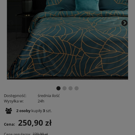
Dostępność:
średnia ilość
Wysyłka w:
24h
2
osoby
kupiły
3
szt.
250,90 zł
Cena:
Cena regularna:
270,90 zł