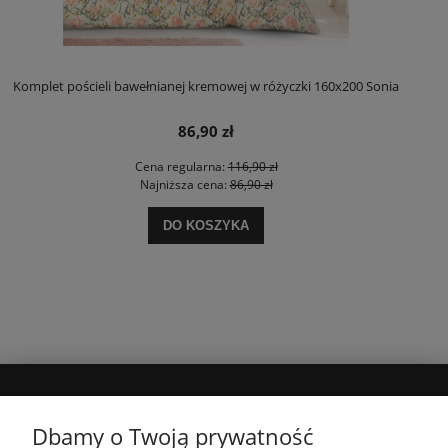
Komplet pościeli bawełnianej kremowej w różyczki 160x200 Sonia
86,90 zł
Cena regularna:
116,90 zł
Najniższa cena:
86,90 zł
DO KOSZYKA
MOJE KONTO
Dbamy o Twoją prywatność