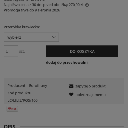
Najniższa cena z 30 dni przed obniżką:
270,90 zł
Promocja trwa do 9 sierpnia 2026
Jeżeli produkt jest sp
30 dni, wyświetlana je
momentu, kiedy produ
sprzedaży.
Przeróbka krawiecka:
szt.
DO KOSZYKA
dodaj do przechowalni
Producent:
Eurofirany
zapytaj o produkt
Kod produktu:
poleć znajomemu
LC/LILI2/POS/160
OPIS