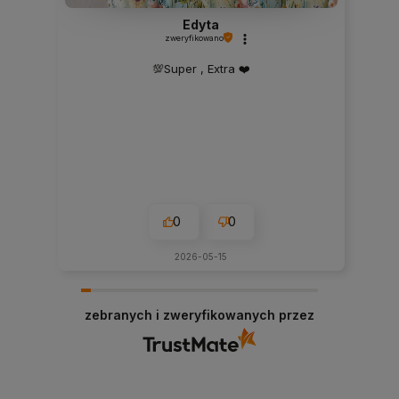
Edyta
zweryfikowano
💯Super , Extra ❤️
0
0
2026-05-15
zebranych i zweryfikowanych przez