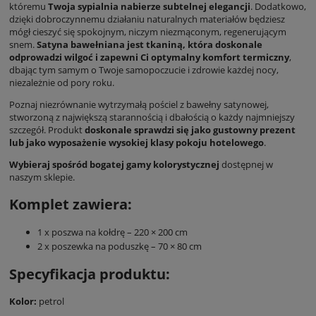
któremu
Twoja sypialnia nabierze subtelnej elegancji
. Dodatkowo,
dzięki dobroczynnemu działaniu naturalnych materiałów będziesz
mógł cieszyć się spokojnym, niczym niezmąconym, regenerującym
snem.
Satyna bawełniana jest tkaniną, która doskonale
odprowadzi wilgoć i zapewni Ci optymalny komfort termiczny
,
dbając tym samym o Twoje samopoczucie i zdrowie każdej nocy,
niezależnie od pory roku.
Poznaj niezrównanie wytrzymałą pościel z bawełny satynowej,
stworzoną z największą starannością i dbałością o każdy najmniejszy
szczegół. Produkt
doskonale sprawdzi się jako gustowny prezent
lub jako wyposażenie wysokiej klasy pokoju hotelowego
.
Wybieraj spośród bogatej gamy kolorystycznej
dostępnej w
naszym sklepie.
Komplet zawiera:
1 x poszwa na kołdrę – 220 × 200 cm
2 x poszewka na poduszkę – 70 × 80 cm
Specyfikacja produktu:
Kolor:
petrol