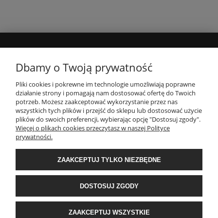
MOJE KONTO
Dbamy o Twoją prywatność
Pliki cookies i pokrewne im technologie umożliwiają poprawne
INFORMACJE
działanie strony i pomagają nam dostosować ofertę do Twoich
potrzeb. Możesz zaakceptować wykorzystanie przez nas
wszystkich tych plików i przejść do sklepu lub dostosować użycie
PŁATNOŚCI I DOSTAWA
plików do swoich preferencji, wybierając opcję "Dostosuj zgody".
Więcej o plikach cookies przeczytasz w naszej Polityce
prywatności.
O NAS
ZAAKCEPTUJ TYLKO NIEZBĘDNE
POPULARNE KATEGORIE
DOSTOSUJ ZGODY
E-Ekomax - sklep z pościelą
| NIP: 5512362499, REGON: 356817076 | ul.
ZAAKCEPTUJ WSZYSTKIE
Krakowska 201, 34-124 Klecza Dolna, woj. małopolskie | e-mail:
obsluga@e-