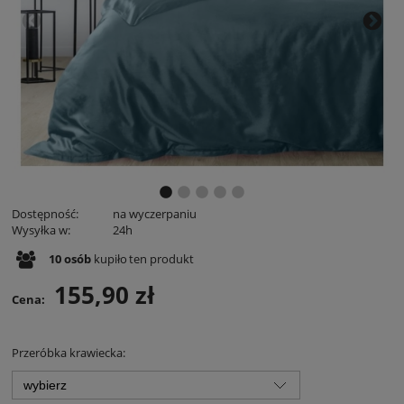
Dostępność:
na wyczerpaniu
Wysyłka w:
24h
10
osób
kupiło
ten produkt
155,90 zł
Cena:
Przeróbka krawiecka: