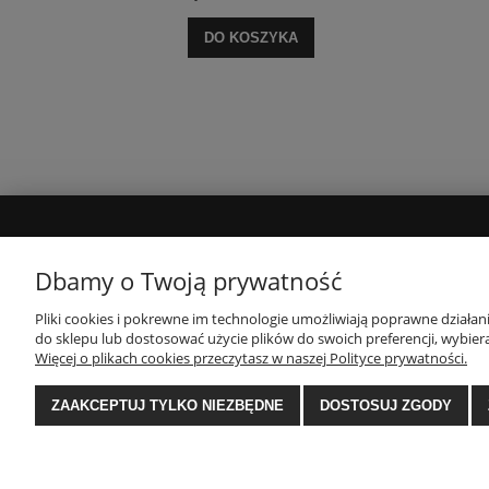
DO KOSZYKA
MOJE KONTO
INFORMACJE
Dbamy o Twoją prywatność
Twoje zamówienia
Polityka prywatności
Pliki cookies i pokrewne im technologie umożliwiają poprawne działa
do sklepu lub dostosować użycie plików do swoich preferencji, wybiera
Ustawienia konta
Regulamin
Więcej o plikach cookies przeczytasz w naszej Polityce prywatności.
Zwroty i reklamacje
ZAAKCEPTUJ TYLKO NIEZBĘDNE
DOSTOSUJ ZGODY
E-Ekomax - sklep z pościelą
| NIP: 5512362499, RE