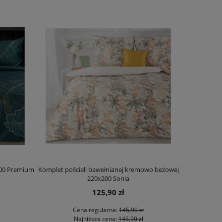
200 Premium
Komplet pościeli bawełnianej kremowo beżowej
Komplet pośc
220x200 Sonia
125,90 zł
Cena regularna:
145,90 zł
Najniższa cena:
145,90 zł