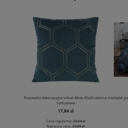
x200 kolorowe
Poszewka dekoracyjna velvet Blink 45x45 ciemno
Komplet poś
turkusowa
17,84 zł
zł
Cena regularna:
20,84 zł
ł
Najniższa cena:
20,84 zł