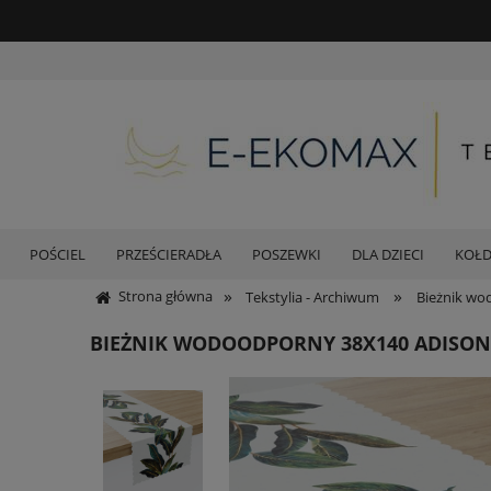
POŚCIEL
PRZEŚCIERADŁA
POSZEWKI
DLA DZIECI
KOŁ
»
»
Strona główna
Tekstylia - Archiwum
Bieżnik wo
BIEŻNIK WODOODPORNY 38X140 ADISON