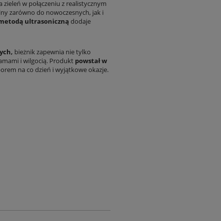
 zieleń w połączeniu z realistycznym
lny zarówno do nowoczesnych, jak i
metodą ultrasoniczną
dodaje
ych,
bieżnik zapewnia nie tylko
lamami i wilgocią. Produkt
powstał w
orem na co dzień i wyjątkowe okazje.