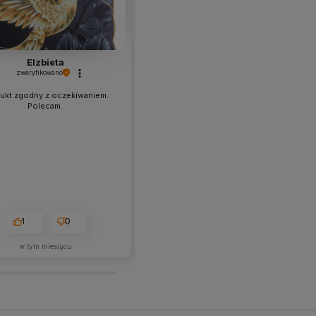
Elzbieta
Milena
zweryfikowano
zweryfikowano
ukt zgodny z oczekiwaniem.
Polecam
Polecam.
1
0
1
0
w tym miesiącu
2026-05-28