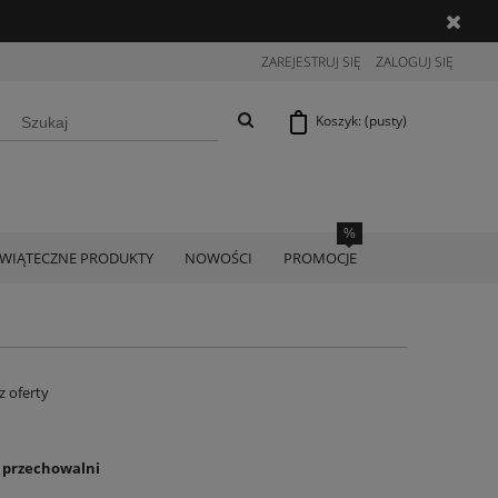
ZAREJESTRUJ SIĘ
ZALOGUJ SIĘ
Koszyk:
(pusty)
ŚWIĄTECZNE PRODUKTY
NOWOŚCI
PROMOCJE
z oferty
o przechowalni