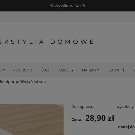
🎁 Wysyłka w 24h 🎁
DRY
PODUSZKI
KOCE
OBRUSY
NARZUTY
RĘCZNIKI
doodporny 38x140 Adison
Dostępność:
wycofany 
28,90 zł
Cena:
dodaj d