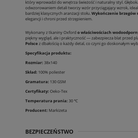
który wprowadzi do wnętrza świeżość i naturalny styl. Głęboka
odwzorowaniem detali tworzy wzór przyciągający wzrok, idea
bardziej klasycznych aranżacji stołu.
Wykończenie brzegów 
elegancji i chroni przed strzępieniem.
Wykonany z tkaniny Oxford
o właściwościach wodoodporn
piękny wygląd, ale i praktyczność — zabezpiecza blat przed p
Polsce
z dbałością o każdy detal, co czyni go doskonałym wyb
Specyfikacja produktu:
Rozmiar:
38x140
Skład:
100% poliester
Gramatura:
130 GSM
Certyfikaty:
Oeko-Tex
Temperatura prania:
30 ℃
Producent:
Markizeta
BEZPIECZEŃSTWO