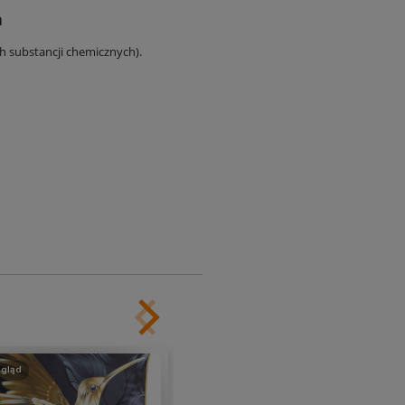
a
ch substancji chemicznych).
gląd
podgląd