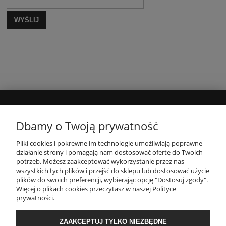
WYŚLIJ
MOJE KONTO
Dbamy o Twoją prywatność
Pliki cookies i pokrewne im technologie umożliwiają poprawne
INFORMACJE
działanie strony i pomagają nam dostosować ofertę do Twoich
potrzeb. Możesz zaakceptować wykorzystanie przez nas
wszystkich tych plików i przejść do sklepu lub dostosować użycie
PŁATNOŚCI I DOSTAWA
plików do swoich preferencji, wybierając opcję "Dostosuj zgody".
Więcej o plikach cookies przeczytasz w naszej Polityce
prywatności.
O NAS
ZAAKCEPTUJ TYLKO NIEZBĘDNE